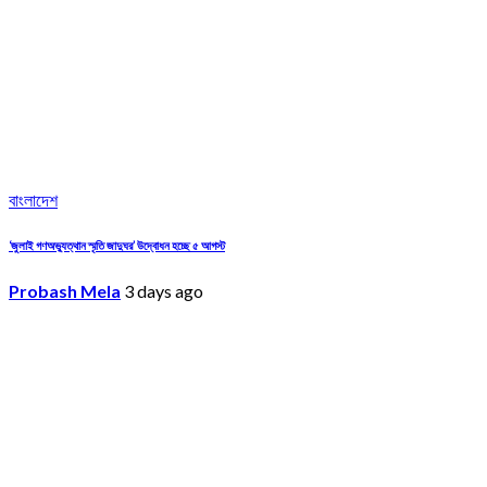
বাংলাদেশ
‘জুলাই গণঅভ্যুত্থান স্মৃতি জাদুঘর’ উদ্বোধন হচ্ছে ৫ আগস্ট
Probash Mela
3 days ago