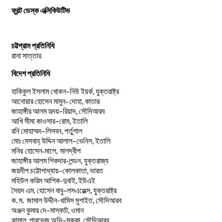
ফ্রন্ট ডেস্ক এক্সিকিউটিভ
চট্টগ্রাম প্রতিনিধি
রানা সাত্তার
বিদেশ প্রতিনিধি
–
,
হাকিকুল
ইসলাম
খোকন
নিউ
ইয়র্ক
যুক্তরাষ্ট্র
,
আনোয়ার
হোসেন
মামুন-
দোহা
কাতার
–
,
জাহাঙ্গীর
আলম
হৃদয়
রিয়াদ
সৌদিআরব
–
,
আখি
সীমা
কাওসার
রোম
ইতালি
–
,
রনি
মোহাম্মদ
লিসবন
পর্তুগাল
–
,
মোঃ
মেসবাহ্
উদ্দিন
আলাল
ভেনিস
ইতালি
মনির হোসেন-মালে, মালদ্বীপ
জাহাঙ্গীর আলম শিকদার-লন্ডন, যুক্তরাজ্য
–
,
জয়দীপ
চট্টোপাধ্যায়
কোলকাতা
ভারত
মহিউল করিম আশিক-দুবাই, ইউএই
.
–
,
সৈয়দ
এম
হোসেন
বাবু
লসএঞ্জেল্স
যুক্তরাষ্ট্র
.
.
-খামিস মুশাইত,
ক
ম
জামাল
উদ্দীন
সৌদিআরব
–
,
অঞ্জন
কুমার
দে
মাস্কাট
ওমান
–
,
কামাল
পারভেজ
অভি
মক্কা
সৌদিআরব