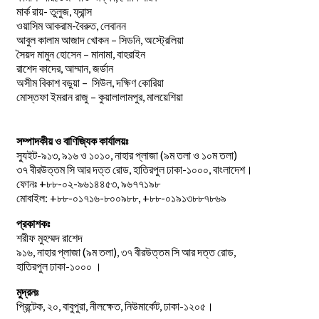
মার্ক রায়- তুলুজ, ফ্রান্স
ওয়াসিম আকরাম-বৈরুত, লেবানন
আবুল কালাম আজাদ খোকন – সিডনি, অস্ট্রেলিয়া
সৈয়দ মামুন হোসেন – মানামা, বাহরাইন
রাশেদ কাদের, আম্মান, জর্ডান
অসীম বিকাশ বড়ুয়া – সিউল, দক্ষিণ কোরিয়া
মোস্তফা ইমরান রাজু – কুয়ালালামপুর, মালয়েশিয়া
সম্পাদকীয় ও বাণিজ্যিক কার্যালয়ঃ
স্যুইট-৯১৩, ৯১৬ ও ১০১০, নাহার প্লাজা (৯ম তলা ও ১০ম তলা)
৩৭ বীরউত্তম সি আর দত্ত রোড, হাতিরপুল ঢাকা-১০০০, বাংলাদেশ।
ফোনঃ +৮৮-০২-৯৬১৪৪৫৩, ৯৬৭৭১৯৮
মোবাইল: +৮৮-০১৭১৬-৮০০৯৮৮, +৮৮-০১৯১৩৮৮৭৮৬৯
প্রকাশকঃ
শরীফ মুহম্মদ রাশেদ
৯১৬, নাহার প্লাজা (৯ম তলা), ৩৭ বীরউত্তম সি আর দত্ত রোড,
হাতিরপুল ঢাকা-১০০০ ।
মুদ্রনঃ
প্রিন্টেক, ২০, বাবুপুরা, নীলক্ষেত, নিউমার্কেট, ঢাকা-১২০৫।