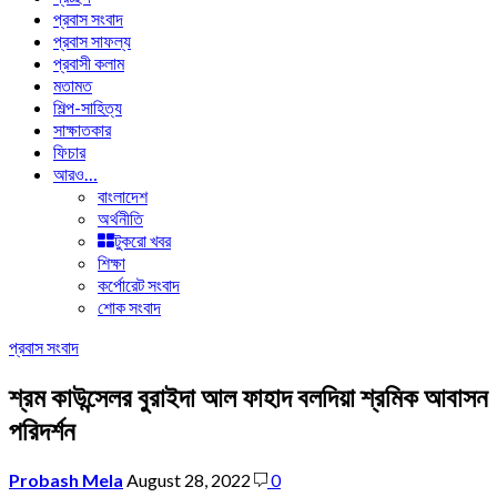
প্রবাস সংবাদ
প্রবাস সাফল্য
প্রবাসী কলাম
মতামত
শিল্প-সাহিত্য
সাক্ষাতকার
ফিচার
আরও…
বাংলাদেশ
অর্থনীতি
টুকরো খবর
শিক্ষা
কর্পোরেট সংবাদ
শোক সংবাদ
প্রবাস সংবাদ
শ্রম কাউন্সেলর বুরাইদা আল ফাহাদ বলদিয়া শ্রমিক আবাসন
পরিদর্শন
Probash Mela
August 28, 2022
0