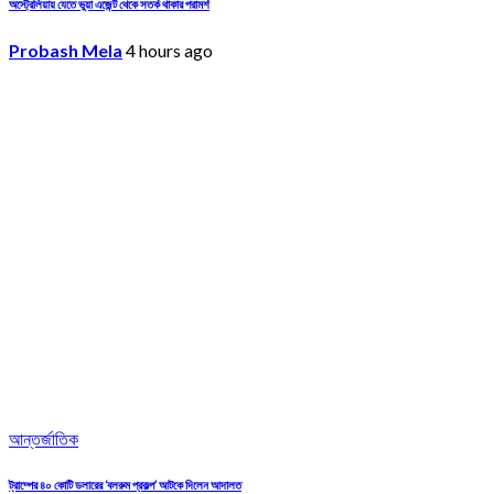
অস্ট্রেলিয়ায় যেতে ভুয়া এজেন্ট থেকে সতর্ক থাকার পরামর্শ
Probash Mela
4 hours ago
আন্তর্জাতিক
ট্রাম্পের ৪০ কোটি ডলারের ‘বলরুম প্রকল্প’ আটকে দিলেন আদালত