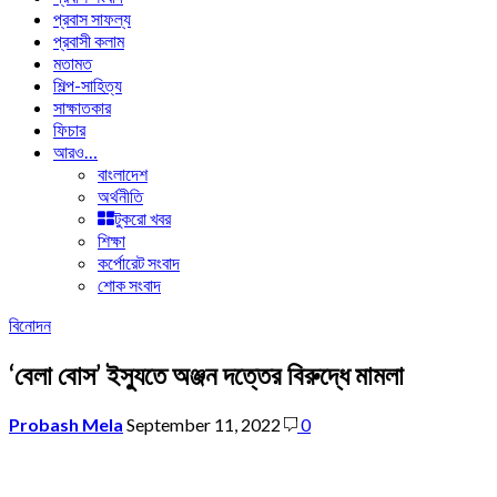
প্রবাস সাফল্য
প্রবাসী কলাম
মতামত
শিল্প-সাহিত্য
সাক্ষাতকার
ফিচার
আরও…
বাংলাদেশ
অর্থনীতি
টুকরো খবর
শিক্ষা
কর্পোরেট সংবাদ
শোক সংবাদ
বিনোদন
‘বেলা বোস’ ইস্যুতে অঞ্জন দত্তের বিরুদ্ধে মামলা
Probash Mela
September 11, 2022
0