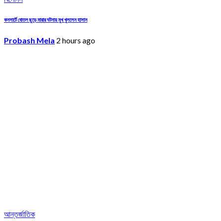
কনসার্টে বোতল ছুড়ে মারার ঘটনায় মুখ খুললেন হাসান
Probash Mela
2 hours ago
আন্তর্জাতিক