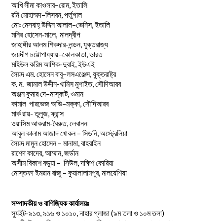
–
,
আখি
সীমা
কাওসার
রোম
ইতালি
–
,
রনি
মোহাম্মদ
লিসবন
পর্তুগাল
–
,
মোঃ
মেসবাহ্
উদ্দিন
আলাল
ভেনিস
ইতালি
মনির হোসেন-মালে, মালদ্বীপ
জাহাঙ্গীর আলম শিকদার-লন্ডন, যুক্তরাজ্য
–
,
জয়দীপ
চট্টোপাধ্যায়
কোলকাতা
ভারত
মহিউল করিম আশিক-দুবাই, ইউএই
.
–
,
সৈয়দ
এম
হোসেন
বাবু
লসএঞ্জেল্স
যুক্তরাষ্ট্র
.
.
-খামিস মুশাইত,
ক
ম
জামাল
উদ্দীন
সৌদিআরব
–
,
অঞ্জন
কুমার
দে
মাস্কাট
ওমান
–
,
কামাল
পারভেজ
অভি
মক্কা
সৌদিআরব
মার্ক রায়- তুলুজ, ফ্রান্স
ওয়াসিম আকরাম-বৈরুত, লেবানন
আবুল কালাম আজাদ খোকন – সিডনি, অস্ট্রেলিয়া
সৈয়দ মামুন হোসেন – মানামা, বাহরাইন
রাশেদ কাদের, আম্মান, জর্ডান
অসীম বিকাশ বড়ুয়া – সিউল, দক্ষিণ কোরিয়া
মোস্তফা ইমরান রাজু – কুয়ালালামপুর, মালয়েশিয়া
সম্পাদকীয় ও বাণিজ্যিক কার্যালয়ঃ
স্যুইট-৯১৩, ৯১৬ ও ১০১০, নাহার প্লাজা (৯ম তলা ও ১০ম তলা)