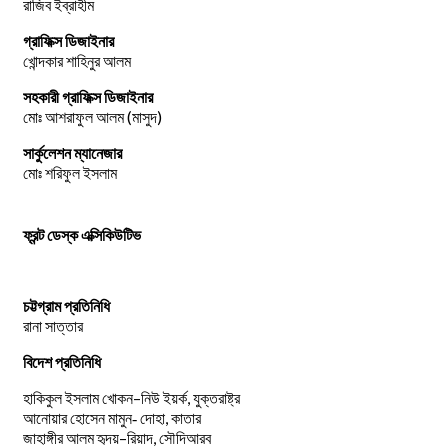
রাজিব ইব্রাহীম
গ্রাফিক্স ডিজাইনার
খোন্দকার শাহিনুর আলম
সহকারী গ্রাফিক্স ডিজাইনার
মোঃ আশরাফুল আলম (মাসুদ)
সার্কুলেশন ম্যানেজার
মোঃ শরিফুল ইসলাম
ফ্রন্ট ডেস্ক এক্সিকিউটিভ
চট্টগ্রাম প্রতিনিধি
রানা সাত্তার
বিদেশ প্রতিনিধি
–
,
হাকিকুল
ইসলাম
খোকন
নিউ
ইয়র্ক
যুক্তরাষ্ট্র
,
আনোয়ার
হোসেন
মামুন-
দোহা
কাতার
–
,
জাহাঙ্গীর
আলম
হৃদয়
রিয়াদ
সৌদিআরব