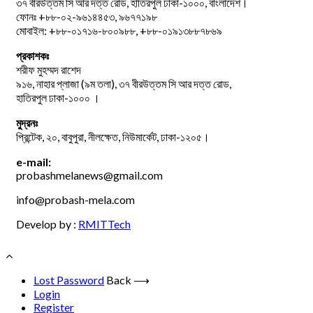
৩৭ বীরউত্তম সি আর দত্ত রোড, হাতিরপুল ঢাকা-১০০০, বাংলাদেশ।
ফোনঃ +৮৮-০২-৯৬১৪৪৫৩, ৯৬৭৭১৯৮
মোবাইল: +৮৮-০১৭১৬-৮০০৯৮৮, +৮৮-০১৯১৩৮৮৭৮৬৯
প্রকাশকঃ
শরীফ মুহম্মদ রাশেদ
৯১৬, নাহার প্লাজা (৯ম তলা), ৩৭ বীরউত্তম সি আর দত্ত রোড,
হাতিরপুল ঢাকা-১০০০ ।
মুদ্রনঃ
প্রিন্টেক, ২০, বাবুপুরা, নীলক্ষেত, নিউমার্কেট, ঢাকা-১২০৫।
e-mail:
probashmelanews@gmail.com
info@probash-mela.com
Develop by :
RMITTech
Lost Password
Back ⟶
Login
Register