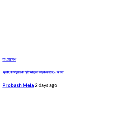
বাংলাদেশ
‘জুলাই গণঅভ্যুত্থান স্মৃতি জাদুঘর’ উদ্বোধন হচ্ছে ৫ আগস্ট
Probash Mela
2 days ago