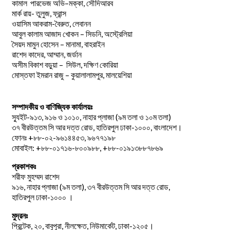
–
,
কামাল
পারভেজ
অভি
মক্কা
সৌদিআরব
মার্ক রায়- তুলুজ, ফ্রান্স
ওয়াসিম আকরাম-বৈরুত, লেবানন
আবুল কালাম আজাদ খোকন – সিডনি, অস্ট্রেলিয়া
সৈয়দ মামুন হোসেন – মানামা, বাহরাইন
রাশেদ কাদের, আম্মান, জর্ডান
অসীম বিকাশ বড়ুয়া – সিউল, দক্ষিণ কোরিয়া
মোস্তফা ইমরান রাজু – কুয়ালালামপুর, মালয়েশিয়া
সম্পাদকীয় ও বাণিজ্যিক কার্যালয়ঃ
স্যুইট-৯১৩, ৯১৬ ও ১০১০, নাহার প্লাজা (৯ম তলা ও ১০ম তলা)
৩৭ বীরউত্তম সি আর দত্ত রোড, হাতিরপুল ঢাকা-১০০০, বাংলাদেশ।
ফোনঃ +৮৮-০২-৯৬১৪৪৫৩, ৯৬৭৭১৯৮
মোবাইল: +৮৮-০১৭১৬-৮০০৯৮৮, +৮৮-০১৯১৩৮৮৭৮৬৯
প্রকাশকঃ
শরীফ মুহম্মদ রাশেদ
৯১৬, নাহার প্লাজা (৯ম তলা), ৩৭ বীরউত্তম সি আর দত্ত রোড,
হাতিরপুল ঢাকা-১০০০ ।
মুদ্রনঃ
প্রিন্টেক, ২০, বাবুপুরা, নীলক্ষেত, নিউমার্কেট, ঢাকা-১২০৫।