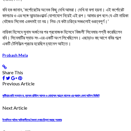
ববি হক জানান, ‘কর্পোরেটের অনেক কিছু দেখি আমরা। দেখি যা বলা হয়না। এই কর্পোরেট
কালচার ও এর সঙ্গে আন্ডারওয়ার্ল্ড যোগাযোগ নিয়েই এই গল্প। আমার গল্প বলে যে এটা নায়িকা
বেইজড সিনেমা একদমই তা নয়। লিড যে কটা চরিত্র সবগুলোই গুরত্বপূর্ণ।’
নায়িকা হিসেবে সুনাম অর্জনের পর প্রযোজক হিসেবে ‘বিজলী’ সিনেমায় লগ্নী করেছিলেন
ববি। সিনেমাটির স্যাড সং-এর একটি অংশ লিখেছিলেন। এছাড়াও বহু আগে ববির গল্পে
একটি টেলিফিল্ম প্রচার হয়েছিল চ্যানেল আইতে।
Probash Mela
Share This
Previous Article
কুষ্টিয়ার কৃতি সন্তান ড. মুহম্মদ রবিউল আলম ও মোহাম্মদ আব্দুল মালেক এর প্রবাস মেলা অফিস ভিজিট
Next Article
ইতালিতে অবৈধ অভিবাসীদের বৈধতা দেবার চিন্তা করছে সরকার