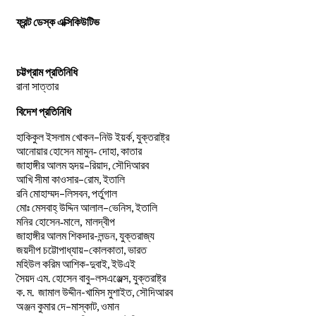
ফ্রন্ট ডেস্ক এক্সিকিউটিভ
চট্টগ্রাম প্রতিনিধি
রানা সাত্তার
বিদেশ প্রতিনিধি
–
,
হাকিকুল
ইসলাম
খোকন
নিউ
ইয়র্ক
যুক্তরাষ্ট্র
,
আনোয়ার
হোসেন
মামুন-
দোহা
কাতার
–
,
জাহাঙ্গীর
আলম
হৃদয়
রিয়াদ
সৌদিআরব
–
,
আখি
সীমা
কাওসার
রোম
ইতালি
–
,
রনি
মোহাম্মদ
লিসবন
পর্তুগাল
–
,
মোঃ
মেসবাহ্
উদ্দিন
আলাল
ভেনিস
ইতালি
মনির হোসেন-মালে, মালদ্বীপ
জাহাঙ্গীর আলম শিকদার-লন্ডন, যুক্তরাজ্য
–
,
জয়দীপ
চট্টোপাধ্যায়
কোলকাতা
ভারত
মহিউল করিম আশিক-দুবাই, ইউএই
.
–
,
সৈয়দ
এম
হোসেন
বাবু
লসএঞ্জেল্স
যুক্তরাষ্ট্র
.
.
-খামিস মুশাইত,
ক
ম
জামাল
উদ্দীন
সৌদিআরব
–
,
অঞ্জন
কুমার
দে
মাস্কাট
ওমান