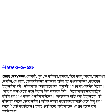
প্রবাস মেলা ডেস্ক:
দেহরক্ষী, ফুল এন্ড ফাইনাল, রাজত্ব, হিরো দ্য সুপারস্টার, অ্যাকশন
জেসমিন, বেপরোয়া, নোলক সিনেমায় নানাভাবে হাজির হয়ে দর্শকদের নজর কেড়েছেন
চিত্রনায়িকা ববি। মুক্তির অপেক্ষায় আছে তার ‘ময়ুরাক্ষী’ ও ‘পাপ’সহ একাধিক সিনেমা।
এরমধ্যে জানা গেলো, নতুন সিনেমা নিয়ে আসছেন তিনি। সিনেমার নাম ‘মাস্টারমাইন্ড’।
ছবিটির গল্প গল্প ও কনসেপ্ট নায়িকার নিজের। আবদুল্লাহ জহির বাবুর চিত্রনাট্যে এটি
পরিচালনা করবেন সৈকত নাসির। নায়িকা জানান, করোনাকালে ঘরবন্দি থেকে কিছু গল্প ও
কনসেপ্ট তৈরি করেছিলেন। তারই একটি হচ্ছে ‘মাস্টারমাইন্ড’, যে গল্প পুরোটা তার
ইমাজিনেশন।