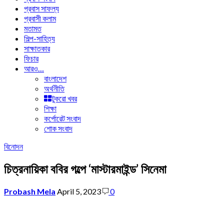
প্রবাস সাফল্য
প্রবাসী কলাম
মতামত
শিল্প-সাহিত্য
সাক্ষাতকার
ফিচার
আরও…
বাংলাদেশ
অর্থনীতি
টুকরো খবর
শিক্ষা
কর্পোরেট সংবাদ
শোক সংবাদ
বিনোদন
চিত্রনায়িকা ববির গল্পে ‘মাস্টারমাইন্ড’ সিনেমা
Probash Mela
April 5, 2023
0