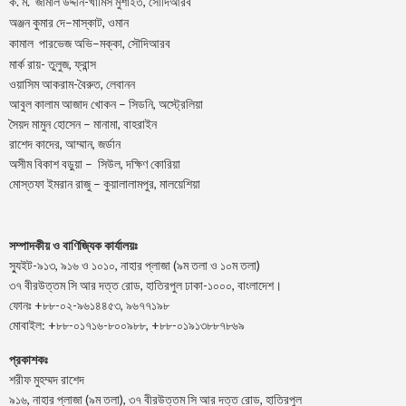
.
.
-খামিস মুশাইত,
ক
ম
জামাল
উদ্দীন
সৌদিআরব
–
,
অঞ্জন
কুমার
দে
মাস্কাট
ওমান
–
,
কামাল
পারভেজ
অভি
মক্কা
সৌদিআরব
মার্ক রায়- তুলুজ, ফ্রান্স
ওয়াসিম আকরাম-বৈরুত, লেবানন
আবুল কালাম আজাদ খোকন – সিডনি, অস্ট্রেলিয়া
সৈয়দ মামুন হোসেন – মানামা, বাহরাইন
রাশেদ কাদের, আম্মান, জর্ডান
অসীম বিকাশ বড়ুয়া – সিউল, দক্ষিণ কোরিয়া
মোস্তফা ইমরান রাজু – কুয়ালালামপুর, মালয়েশিয়া
সম্পাদকীয় ও বাণিজ্যিক কার্যালয়ঃ
স্যুইট-৯১৩, ৯১৬ ও ১০১০, নাহার প্লাজা (৯ম তলা ও ১০ম তলা)
৩৭ বীরউত্তম সি আর দত্ত রোড, হাতিরপুল ঢাকা-১০০০, বাংলাদেশ।
ফোনঃ +৮৮-০২-৯৬১৪৪৫৩, ৯৬৭৭১৯৮
মোবাইল: +৮৮-০১৭১৬-৮০০৯৮৮, +৮৮-০১৯১৩৮৮৭৮৬৯
প্রকাশকঃ
শরীফ মুহম্মদ রাশেদ
৯১৬, নাহার প্লাজা (৯ম তলা), ৩৭ বীরউত্তম সি আর দত্ত রোড, হাতিরপুল