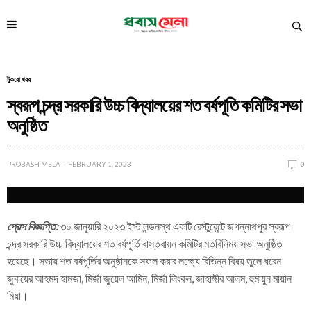
টুকরো খবর
স্বরূপ চন্দ্র সরকারি উচ্চ বিদ্যালয়ের শত বর্ষপূতি কমিটির সভা
অনুষ্ঠিত
PROBASH MELA
FEBRUARY 1, 2023
0
প্রেস বিজ্ঞপ্তি:
৩০ জানুয়ারি ২০২৩ ইস্ট লন্ডনস্থ একটি রেস্টুরেন্টে জগন্নাথপুর স্বরূপ
চন্দ্র সরকারি উচ্চ বিদ্যালয়ের শত বর্ষপূর্তি বাস্তবায়ন কমিটির মতবিনিময় সভা অনুষ্ঠিত
হয়েছে। সভায় শত বর্ষপূর্তির অনুষ্ঠানকে সফল করার লক্ষ্যে বিভিন্ন বিষয় তুলে ধরেন
জুবায়ের আহমদ হামজা, মির্জা জুয়েল আমিন, মির্জা লিংকন, জাহাঙ্গীর আলম, হুমায়ুন মায়ান
মিয়া।