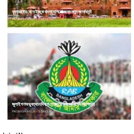
যুক্তরাষ্ট্রে যেতে ইচ্ছুক বাংলাদেশিদের জন্য নতুন সতর্কবার্তা
PROBASH MELA
3 DAYS AGO
জুলাই গণঅভ্যুত্থান দিবসে দেশজুড়ে র‌্যাবের বিশেষ নিরাপত্তা
PROBASH MELA
3 DAYS AGO