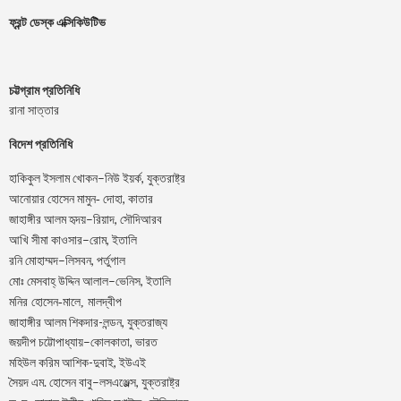
ফ্রন্ট ডেস্ক এক্সিকিউটিভ
চট্টগ্রাম প্রতিনিধি
রানা সাত্তার
বিদেশ প্রতিনিধি
–
,
হাকিকুল
ইসলাম
খোকন
নিউ
ইয়র্ক
যুক্তরাষ্ট্র
,
আনোয়ার
হোসেন
মামুন-
দোহা
কাতার
–
,
জাহাঙ্গীর
আলম
হৃদয়
রিয়াদ
সৌদিআরব
–
,
আখি
সীমা
কাওসার
রোম
ইতালি
–
,
রনি
মোহাম্মদ
লিসবন
পর্তুগাল
–
,
মোঃ
মেসবাহ্
উদ্দিন
আলাল
ভেনিস
ইতালি
মনির হোসেন-মালে, মালদ্বীপ
জাহাঙ্গীর আলম শিকদার-লন্ডন, যুক্তরাজ্য
–
,
জয়দীপ
চট্টোপাধ্যায়
কোলকাতা
ভারত
মহিউল করিম আশিক-দুবাই, ইউএই
.
–
,
সৈয়দ
এম
হোসেন
বাবু
লসএঞ্জেল্স
যুক্তরাষ্ট্র