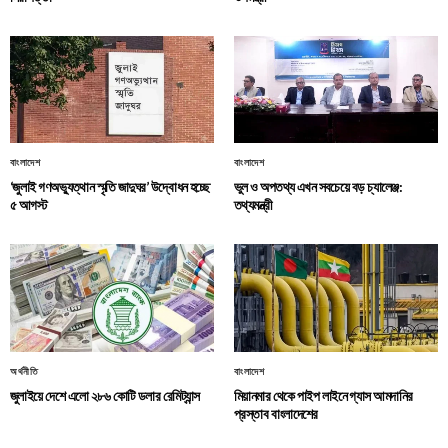
বাংলাদেশ
বাংলাদেশ
‘জুলাই গণঅভ্যুত্থান স্মৃতি জাদুঘর’ উদ্বোধন হচ্ছে
ভুল ও অপতথ্য এখন সবচেয়ে বড় চ্যালেঞ্জ:
৫ আগস্ট
তথ্যমন্ত্রী
অর্থনীতি
বাংলাদেশ
জুলাইয়ে দেশে এলো ২৮৬ কোটি ডলার রেমিট্যান্স
মিয়ানমার থেকে পাইপ লাইনে গ্যাস আমদানির
প্রস্তাব বাংলাদেশের