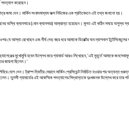
ার্ড পদত্যাগ করেছেন।
্যাগপত্র জমা দেন। মার্কিন সংবাদমাধ্যম ফক্স নিউজের এক প্রতিবেদনে এই তথ্য জনানো হয়।
ল ধরনের অস্থি ক্যানসারে (বোন ক্যানসার) আক্রান্ত হয়েছেন। মূলত এই কঠিন সময়ে অসুস্থ স্
মার ওপর যে আস্থা রেখেছেন এবং দীর্ঘ দেড় বছর ধরে আমাকে ডিরেক্টর অব ন্যাশনাল ইন্টেলিজেন্সে
লেঞ্জের মুখোমুখি হবেন উল্লেখ করে গ্যাবার্ড আরও লিখেছেন, ‘এই মুহূর্তে আমাকে জনসেবামূল
্তির জায়গা ছিলেন।’
শিবিরে যোগ দেন। ট্রাম্প দ্বিতীয় মেয়াদে মার্কিন প্রেসিডেন্ট নির্বাচিত হওয়ার পর অত্যন্ত গুরুত
রে আসছিলেন। তুলসী গ্যাবার্ডের এই আকস্মিক পদত্যাগের সিদ্ধান্তকে দুঃখজনক উল্লেখ করে তার প