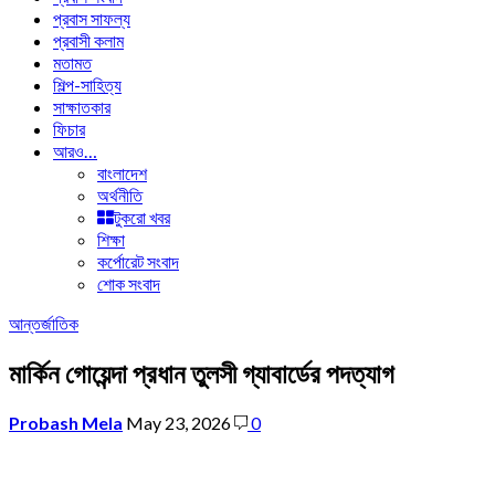
প্রবাস সাফল্য
প্রবাসী কলাম
মতামত
শিল্প-সাহিত্য
সাক্ষাতকার
ফিচার
আরও…
বাংলাদেশ
অর্থনীতি
টুকরো খবর
শিক্ষা
কর্পোরেট সংবাদ
শোক সংবাদ
আন্তর্জাতিক
মার্কিন গোয়েন্দা প্রধান তুলসী গ্যাবার্ডের পদত্যাগ
Probash Mela
May 23, 2026
0