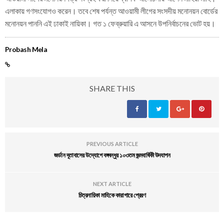
এলাকায় গণসংযোগও করেন। তবে শেষ পর্যন্ত আওয়ামী লীগের সংসদীয় মনোনয়ন বোর্ডের
মনোনয়ন পাননি এই ঢাকাই নায়িকা। গত ১ ফেব্রুয়ারি এ আসনে উপনির্বাচনের ভোট হয়।
Probash Mela
SHARE THIS
PREVIOUS ARTICLE
জর্ডান দূতাবাসের উদ্যোগে বঙ্গবন্ধুর ১০৩তম জন্মবার্ষিকী উদযাপন
NEXT ARTICLE
চিত্রনায়িকা মাহিকে কারাগারে প্রেরণ