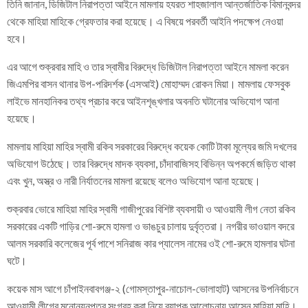
তিনি জানান, ডিজিটাল নিরাপত্তা আইনে মামলায় হযরত শাহজালাল আন্তর্জাতিক বিমানবন্দর
থেকে মাহিয়া মাহিকে গ্রেফতার করা হয়েছে। এ বিষয়ে পরবর্তী আইনি পদক্ষেপ নেওয়া
হবে।
এর আগে শুক্রবার মাহি ও তার স্বামীর বিরুদ্ধে ডিজিটাল নিরাপত্তা আইনে মামলা করেন
জিএমপির বাসন থানার উপ-পরিদর্শক (এসআই) মোহাম্মদ রোকন মিয়া। মামলায় ফেসবুক
লাইভে মানহানিকর তথ্য প্রচার করে আইনশৃঙ্খলার অবনতি ঘটানোর অভিযোগ আনা
হয়েছে।
মামলায় মাহিয়া মাহির স্বামী রকিব সরকারের বিরুদ্ধে কয়েক কোটি টাকা মূল্যের জমি দখলের
অভিযোগ উঠেছে। তার বিরুদ্ধে মাদক ব্যবসা, চাঁদাবাজিসহ বিভিন্ন অপকর্মে জড়িত থাকা
এবং খুন, অস্ত্র ও নারী নির্যাতনের মামলা রয়েছে বলেও অভিযোগ আনা হয়েছে।
শুক্রবার ভোরে মাহিয়া মাহির স্বামী গাজীপুরের বিশিষ্ট ব্যবসায়ী ও আওয়ামী লীগ নেতা রকিব
সরকারের একটি গাড়ির শো-রুমে হামলা ও ভাঙচুর চালায় দুর্বৃত্তরা। নগরীর ভাওয়াল বদরে
আলম সরকারি কলেজের পূর্ব পাশে সনিরাজ কার প্যালেস নামের ওই শো-রুমে হামলার ঘটনা
ঘটে।
কয়েক মাস আগে চাঁপাইনবাবগঞ্জ-২ (গোমস্তাপুর-নাচোল-ভোলাহাট) আসনের উপনির্বাচনে
আওয়ামী লীগের মনোনয়নপত্র সংগ্রহ করা নিয়ে ব্যাপক আলোচনায় আসেন মাহিয়া মাহি।