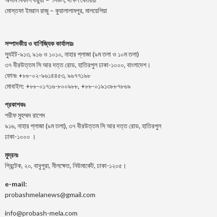
মোস্তফা ইমরান রাজু – কুয়ালালামপুর, মালয়েশিয়া
সম্পাদকীয় ও বাণিজ্যিক কার্যালয়ঃ
স্যুইট-৯১৩, ৯১৬ ও ১০১০, নাহার প্লাজা (৯ম তলা ও ১০ম তলা)
৩৭ বীরউত্তম সি আর দত্ত রোড, হাতিরপুল ঢাকা-১০০০, বাংলাদেশ।
ফোনঃ +৮৮-০২-৯৬১৪৪৫৩, ৯৬৭৭১৯৮
মোবাইল: +৮৮-০১৭১৬-৮০০৯৮৮, +৮৮-০১৯১৩৮৮৭৮৬৯
প্রকাশকঃ
শরীফ মুহম্মদ রাশেদ
৯১৬, নাহার প্লাজা (৯ম তলা), ৩৭ বীরউত্তম সি আর দত্ত রোড, হাতিরপুল
ঢাকা-১০০০ ।
মুদ্রনঃ
প্রিন্টেক, ২০, বাবুপুরা, নীলক্ষেত, নিউমার্কেট, ঢাকা-১২০৫।
e-mail:
probashmelanews@gmail.com
info@probash-mela.com