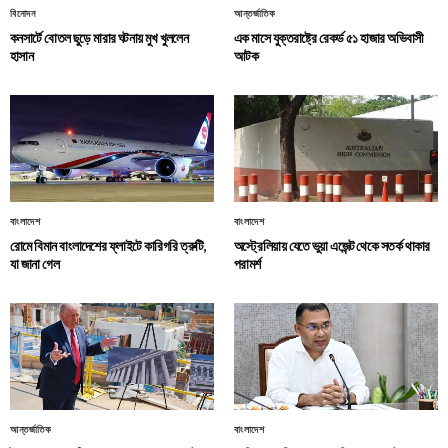
বিনোদন
আন্তর্জাতিক
কনসার্টে বোতল ছুড়ে মারার ঘটনায় মুখ খুললেন
এক মাসে যুক্তরাষ্ট্রে রেকর্ড ৫১ হাজার অভিবাসী
হাসান
আটক
বাংলাদেশ
বাংলাদেশ
রোমে বিমান বাংলাদেশের ফ্লাইটে কারিগরি ত্রুটি,
অস্ট্রেলিয়ায় যেতে ভুয়া এজেন্ট থেকে সতর্ক থাকার
যা জানা গেল
পরামর্শ
আন্তর্জাতিক
বাংলাদেশ