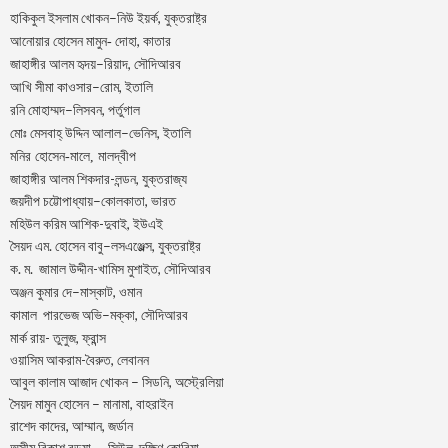
–
,
হাকিকুল
ইসলাম
খোকন
নিউ
ইয়র্ক
যুক্তরাষ্ট্র
,
আনোয়ার
হোসেন
মামুন-
দোহা
কাতার
–
,
জাহাঙ্গীর
আলম
হৃদয়
রিয়াদ
সৌদিআরব
–
,
আখি
সীমা
কাওসার
রোম
ইতালি
–
,
রনি
মোহাম্মদ
লিসবন
পর্তুগাল
–
,
মোঃ
মেসবাহ্
উদ্দিন
আলাল
ভেনিস
ইতালি
মনির হোসেন-মালে, মালদ্বীপ
জাহাঙ্গীর আলম শিকদার-লন্ডন, যুক্তরাজ্য
–
,
জয়দীপ
চট্টোপাধ্যায়
কোলকাতা
ভারত
মহিউল করিম আশিক-দুবাই, ইউএই
.
–
,
সৈয়দ
এম
হোসেন
বাবু
লসএঞ্জেল্স
যুক্তরাষ্ট্র
.
.
-খামিস মুশাইত,
ক
ম
জামাল
উদ্দীন
সৌদিআরব
–
,
অঞ্জন
কুমার
দে
মাস্কাট
ওমান
–
,
কামাল
পারভেজ
অভি
মক্কা
সৌদিআরব
মার্ক রায়- তুলুজ, ফ্রান্স
ওয়াসিম আকরাম-বৈরুত, লেবানন
আবুল কালাম আজাদ খোকন – সিডনি, অস্ট্রেলিয়া
সৈয়দ মামুন হোসেন – মানামা, বাহরাইন
রাশেদ কাদের, আম্মান, জর্ডান
অসীম বিকাশ বড়ুয়া – সিউল, দক্ষিণ কোরিয়া