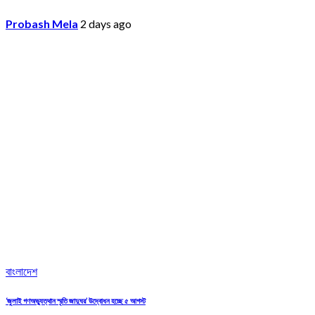
Probash Mela
2 days ago
বাংলাদেশ
‘জুলাই গণঅভ্যুত্থান স্মৃতি জাদুঘর’ উদ্বোধন হচ্ছে ৫ আগস্ট