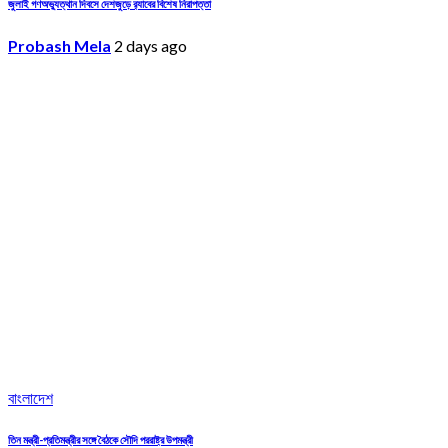
জুলাই গণঅভ্যুত্থান দিবসে দেশজুড়ে র‌্যাবের বিশেষ নিরাপত্তা
Probash Mela
2 days ago
বাংলাদেশ
তিন মন্ত্রী-প্রতিমন্ত্রীর সঙ্গে বৈঠকে সৌদি পররাষ্ট্র উপমন্ত্রী