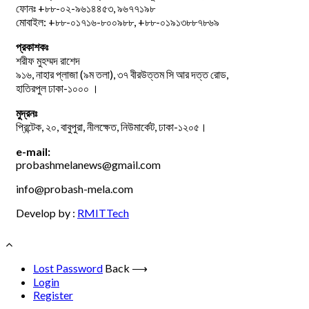
ফোনঃ +৮৮-০২-৯৬১৪৪৫৩, ৯৬৭৭১৯৮
মোবাইল: +৮৮-০১৭১৬-৮০০৯৮৮, +৮৮-০১৯১৩৮৮৭৮৬৯
প্রকাশকঃ
শরীফ মুহম্মদ রাশেদ
৯১৬, নাহার প্লাজা (৯ম তলা), ৩৭ বীরউত্তম সি আর দত্ত রোড,
হাতিরপুল ঢাকা-১০০০ ।
মুদ্রনঃ
প্রিন্টেক, ২০, বাবুপুরা, নীলক্ষেত, নিউমার্কেট, ঢাকা-১২০৫।
e-mail:
probashmelanews@gmail.com
info@probash-mela.com
Develop by :
RMITTech
Lost Password
Back ⟶
Login
Register