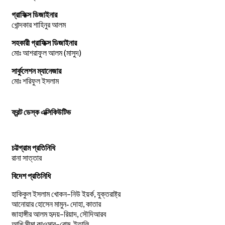
গ্রাফিক্স ডিজাইনার
খোন্দকার শাহিনুর আলম
সহকারী গ্রাফিক্স ডিজাইনার
মোঃ আশরাফুল আলম (মাসুদ)
সার্কুলেশন ম্যানেজার
মোঃ শরিফুল ইসলাম
ফ্রন্ট ডেস্ক এক্সিকিউটিভ
চট্টগ্রাম প্রতিনিধি
রানা সাত্তার
বিদেশ প্রতিনিধি
–
,
হাকিকুল
ইসলাম
খোকন
নিউ
ইয়র্ক
যুক্তরাষ্ট্র
,
আনোয়ার
হোসেন
মামুন-
দোহা
কাতার
–
,
জাহাঙ্গীর
আলম
হৃদয়
রিয়াদ
সৌদিআরব
–
,
আখি
সীমা
কাওসার
রোম
ইতালি