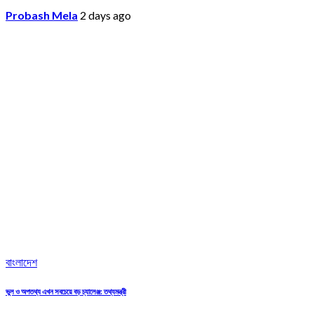
Probash Mela
2 days ago
বাংলাদেশ
ভুল ও অপতথ্য এখন সবচেয়ে বড় চ্যালেঞ্জ: তথ্যমন্ত্রী