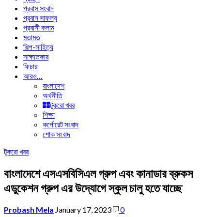
প্রবাস সংবাদ
প্রবাস সাফল্য
প্রবাসী কলাম
মতামত
শিল্প-সাহিত্য
সাক্ষাতকার
ফিচার
আরও…
বাংলাদেশ
অর্থনীতি
টুকরো খবর
শিক্ষা
কর্পোরেট সংবাদ
শোক সংবাদ
টুকরো খবর
বাংলাদেশে এসএসবিসিএল গ্রুপ এবং কানাডার ব্রুকস
এডুকেশন গ্রুপ এর উদ্যোগে স্কুল চালু হতে যাচ্ছে
Probash Mela
January 17, 2023
0