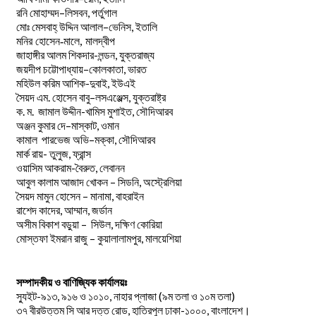
–
,
রনি
মোহাম্মদ
লিসবন
পর্তুগাল
–
,
মোঃ
মেসবাহ্
উদ্দিন
আলাল
ভেনিস
ইতালি
মনির হোসেন-মালে, মালদ্বীপ
জাহাঙ্গীর আলম শিকদার-লন্ডন, যুক্তরাজ্য
–
,
জয়দীপ
চট্টোপাধ্যায়
কোলকাতা
ভারত
মহিউল করিম আশিক-দুবাই, ইউএই
.
–
,
সৈয়দ
এম
হোসেন
বাবু
লসএঞ্জেল্স
যুক্তরাষ্ট্র
.
.
-খামিস মুশাইত,
ক
ম
জামাল
উদ্দীন
সৌদিআরব
–
,
অঞ্জন
কুমার
দে
মাস্কাট
ওমান
–
,
কামাল
পারভেজ
অভি
মক্কা
সৌদিআরব
মার্ক রায়- তুলুজ, ফ্রান্স
ওয়াসিম আকরাম-বৈরুত, লেবানন
আবুল কালাম আজাদ খোকন – সিডনি, অস্ট্রেলিয়া
সৈয়দ মামুন হোসেন – মানামা, বাহরাইন
রাশেদ কাদের, আম্মান, জর্ডান
অসীম বিকাশ বড়ুয়া – সিউল, দক্ষিণ কোরিয়া
মোস্তফা ইমরান রাজু – কুয়ালালামপুর, মালয়েশিয়া
সম্পাদকীয় ও বাণিজ্যিক কার্যালয়ঃ
স্যুইট-৯১৩, ৯১৬ ও ১০১০, নাহার প্লাজা (৯ম তলা ও ১০ম তলা)
৩৭ বীরউত্তম সি আর দত্ত রোড, হাতিরপুল ঢাকা-১০০০, বাংলাদেশ।