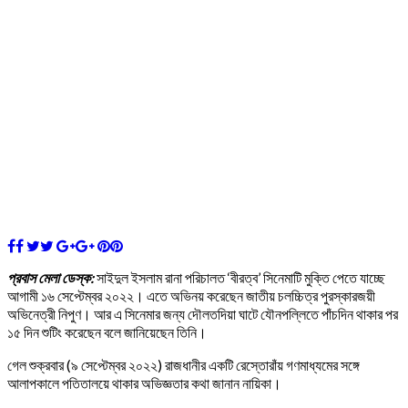
প্রবাস মেলা ডেস্ক:
সাইদুল ইসলাম রানা পরিচালত ‘বীরত্ব’ সিনেমাটি মুক্তি পেতে যাচ্ছে
আগামী ১৬ সেপ্টেম্বর ২০২২। এতে অভিনয় করেছেন জাতীয় চলচ্চিত্র পুরস্কারজয়ী
অভিনেত্রী নিপুণ। আর এ সিনেমার জন্য দৌলতদিয়া ঘাটে যৌনপল্লিতে পাঁচদিন থাকার পর
১৫ দিন শুটিং করেছেন বলে জানিয়েছেন তিনি।
গেল শুক্রবার (৯ সেপ্টেম্বর ২০২২) রাজধানীর একটি রেস্তোরাঁয় গণমাধ্যমের সঙ্গে
আলাপকালে পতিতালয়ে থাকার অভিজ্ঞতার কথা জানান নায়িকা।