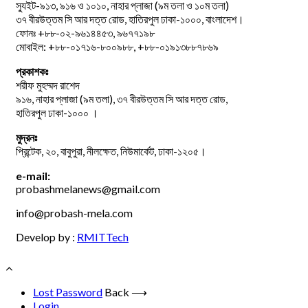
স্যুইট-৯১৩, ৯১৬ ও ১০১০, নাহার প্লাজা (৯ম তলা ও ১০ম তলা)
৩৭ বীরউত্তম সি আর দত্ত রোড, হাতিরপুল ঢাকা-১০০০, বাংলাদেশ।
ফোনঃ +৮৮-০২-৯৬১৪৪৫৩, ৯৬৭৭১৯৮
মোবাইল: +৮৮-০১৭১৬-৮০০৯৮৮, +৮৮-০১৯১৩৮৮৭৮৬৯
প্রকাশকঃ
শরীফ মুহম্মদ রাশেদ
৯১৬, নাহার প্লাজা (৯ম তলা), ৩৭ বীরউত্তম সি আর দত্ত রোড,
হাতিরপুল ঢাকা-১০০০ ।
মুদ্রনঃ
প্রিন্টেক, ২০, বাবুপুরা, নীলক্ষেত, নিউমার্কেট, ঢাকা-১২০৫।
e-mail:
probashmelanews@gmail.com
info@probash-mela.com
Develop by :
RMITTech
Lost Password
Back ⟶
Login