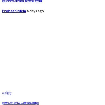
ভুল ও অপতথ্য এখন সবচেয়ে বড় চ্যালেঞ্জ: তথ্যমন্ত্রী
Probash Mela
4 days ago
অর্থনীতি
জুলাইয়ে দেশে এলো ২৮৬ কোটি ডলার রেমিট্যান্স