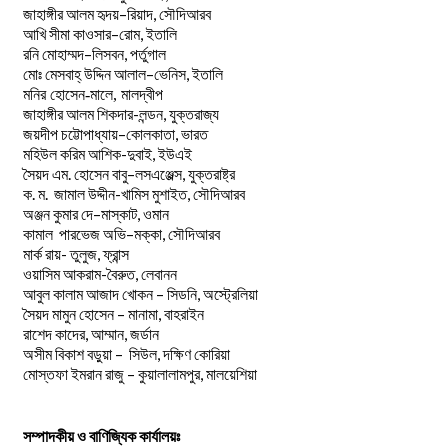
–
,
জাহাঙ্গীর
আলম
হৃদয়
রিয়াদ
সৌদিআরব
–
,
আখি
সীমা
কাওসার
রোম
ইতালি
–
,
রনি
মোহাম্মদ
লিসবন
পর্তুগাল
–
,
মোঃ
মেসবাহ্
উদ্দিন
আলাল
ভেনিস
ইতালি
মনির হোসেন-মালে, মালদ্বীপ
জাহাঙ্গীর আলম শিকদার-লন্ডন, যুক্তরাজ্য
–
,
জয়দীপ
চট্টোপাধ্যায়
কোলকাতা
ভারত
মহিউল করিম আশিক-দুবাই, ইউএই
.
–
,
সৈয়দ
এম
হোসেন
বাবু
লসএঞ্জেল্স
যুক্তরাষ্ট্র
.
.
-খামিস মুশাইত,
ক
ম
জামাল
উদ্দীন
সৌদিআরব
–
,
অঞ্জন
কুমার
দে
মাস্কাট
ওমান
–
,
কামাল
পারভেজ
অভি
মক্কা
সৌদিআরব
মার্ক রায়- তুলুজ, ফ্রান্স
ওয়াসিম আকরাম-বৈরুত, লেবানন
আবুল কালাম আজাদ খোকন – সিডনি, অস্ট্রেলিয়া
সৈয়দ মামুন হোসেন – মানামা, বাহরাইন
রাশেদ কাদের, আম্মান, জর্ডান
অসীম বিকাশ বড়ুয়া – সিউল, দক্ষিণ কোরিয়া
মোস্তফা ইমরান রাজু – কুয়ালালামপুর, মালয়েশিয়া
সম্পাদকীয় ও বাণিজ্যিক কার্যালয়ঃ