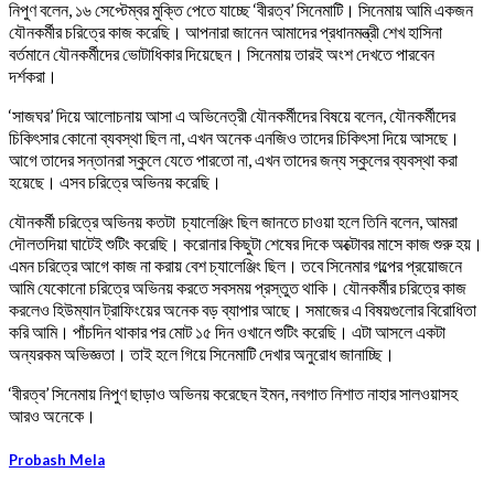
নিপুণ বলেন, ১৬ সেপ্টেম্বর মুক্তি পেতে যাচ্ছে ‘বীরত্ব’ সিনেমাটি। সিনেমায় আমি একজন
যৌনকর্মীর চরিত্রে কাজ করেছি। আপনারা জানেন আমাদের প্রধানমন্ত্রী শেখ হাসিনা
বর্তমানে যৌনকর্মীদের ভোটাধিকার দিয়েছেন। সিনেমায় তারই অংশ দেখতে পারবেন
দর্শকরা।
‘সাজঘর’ দিয়ে আলোচনায় আসা এ অভিনেত্রী যৌনকর্মীদের বিষয়ে বলেন, যৌনকর্মীদের
চিকিৎসার কোনো ব্যবস্থা ছিল না, এখন অনেক এনজিও তাদের চিকিৎসা দিয়ে আসছে।
আগে তাদের সন্তানরা স্কুলে যেতে পারতো না, এখন তাদের জন্য স্কুলের ব্যবস্থা করা
হয়েছে। এসব চরিত্রে অভিনয় করেছি।
যৌনকর্মী চরিত্রে অভিনয় কতটা চ্যালেঞ্জিং ছিল জানতে চাওয়া হলে তিনি বলেন, আমরা
দৌলতদিয়া ঘাটেই শুটিং করেছি। করোনার কিছুটা শেষের দিকে অক্টোবর মাসে কাজ শুরু হয়।
এমন চরিত্রে আগে কাজ না করায় বেশ চ্যালেঞ্জিং ছিল। তবে সিনেমার গল্পের প্রয়োজনে
আমি যেকোনো চরিত্রে অভিনয় করতে সবসময় প্রস্তুত থাকি। যৌনকর্মীর চরিত্রে কাজ
করলেও হিউম্যান ট্রাফিংয়ের অনেক বড় ব্যাপার আছে। সমাজের এ বিষয়গুলোর বিরোধিতা
করি আমি। পাঁচদিন থাকার পর মোট ১৫ দিন ওখানে শুটিং করেছি। এটা আসলে একটা
অন্যরকম অভিজ্ঞতা। তাই হলে গিয়ে সিনেমাটি দেখার অনুরোধ জানাচ্ছি।
‘বীরত্ব’ সিনেমায় নিপুণ ছাড়াও অভিনয় করেছেন ইমন, নবগাত নিশাত নাহার সালওয়াসহ
আরও অনেকে।
Probash Mela