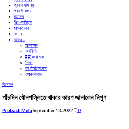
প্রবাস সাফল্য
প্রবাসী কলাম
মতামত
শিল্প-সাহিত্য
সাক্ষাতকার
ফিচার
আরও…
বাংলাদেশ
অর্থনীতি
টুকরো খবর
শিক্ষা
কর্পোরেট সংবাদ
শোক সংবাদ
বিনোদন
পাঁচদিন যৌনপল্লিতে থাকার কারণ জানালেন নিপুণ
Probash Mela
September 13, 2022
0