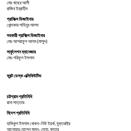
মোঃ বাছের আলী
রাজিব ইব্রাহীম
গ্রাফিক্স ডিজাইনার
খোন্দকার শাহিনুর আলম
সহকারী গ্রাফিক্স ডিজাইনার
মোঃ আশরাফুল আলম (মাসুদ)
সার্কুলেশন ম্যানেজার
মোঃ শরিফুল ইসলাম
ফ্রন্ট ডেস্ক এক্সিকিউটিভ
চট্টগ্রাম প্রতিনিধি
রানা সাত্তার
বিদেশ প্রতিনিধি
–
,
হাকিকুল
ইসলাম
খোকন
নিউ
ইয়র্ক
যুক্তরাষ্ট্র
,
আনোয়ার
হোসেন
মামুন-
দোহা
কাতার