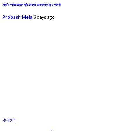
‘জুলাই গণঅভ্যুত্থান স্মৃতি জাদুঘর’ উদ্বোধন হচ্ছে ৫ আগস্ট
Probash Mela
3 days ago
বাংলাদেশ