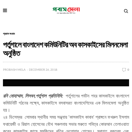
প্রবাস সংবাদ
পর্তুগালে বাংলাদেশ কমিউনিটির অব কাসকাইসের মিলনমেলা
অনুষ্ঠিত
PROBASH MELA
DECEMBER 26, 2018
0
রনি মোহাম্মাদ, লিসবন,পর্তুগাল প্রতিনিধি:
পর্তুগালের পর্যটন শহর কাসকাইসে বাংলাদেশ
কমিউনিটি গঠনের লক্ষ্যে, কাসকাইসে বসবাসরত বাংলাদেশিদের এক মিলনমেলা অনুষ্ঠিত
হয়।
২৪ ডিসেম্বর সোমবার স্থানীয় সময় সন্ধ্যায় ‘কাসকাইস কাবাব’ প্রাঙ্গনে ফখরুল ইসলাম
ফরায়েজী ও রিয়াল হোসেনের যৌথ সঞ্চলনায় সভার শুরুতে পবিত্র কোরআন তেলাওয়াত
করেন কাসকাইস জামে মসজিদের খতিব দেলোয়ার হোসেন। স্বাগত বক্তব্য এবং