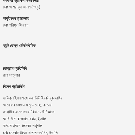
সহকারী গ্রাফিক্স ডিজাইনার
মোঃ আশরাফুল আলম (মাসুদ)
সার্কুলেশন ম্যানেজার
মোঃ শরিফুল ইসলাম
ফ্রন্ট ডেস্ক এক্সিকিউটিভ
চট্টগ্রাম প্রতিনিধি
রানা সাত্তার
বিদেশ প্রতিনিধি
–
,
হাকিকুল
ইসলাম
খোকন
নিউ
ইয়র্ক
যুক্তরাষ্ট্র
,
আনোয়ার
হোসেন
মামুন-
দোহা
কাতার
–
,
জাহাঙ্গীর
আলম
হৃদয়
রিয়াদ
সৌদিআরব
–
,
আখি
সীমা
কাওসার
রোম
ইতালি
–
,
রনি
মোহাম্মদ
লিসবন
পর্তুগাল
–
,
মোঃ
মেসবাহ্
উদ্দিন
আলাল
ভেনিস
ইতালি