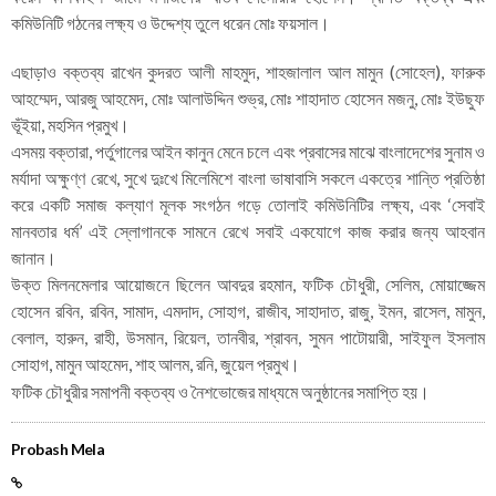
কমিউনিটি গঠনের লক্ষ্য ও উদ্দেশ্য তুলে ধরেন মোঃ ফয়সাল।
এছাড়াও বক্তব্য রাখেন কুদরত আলী মাহমুদ, শাহজালাল আল মামুন (সোহেল), ফারুক
আহম্মেদ, আরজু আহমেদ, মোঃ আলাউদ্দিন শুভ্র, মোঃ শাহাদাত হোসেন মজনু, মোঃ ইউছুফ
ভূঁইয়া, মহসিন প্রমুখ।
এসময় বক্তারা, পর্তুগালের আইন কানুন মেনে চলে এবং প্রবাসের মাঝে বাংলাদেশের সুনাম ও
মর্যাদা অক্ষুণ্ণ রেখে, সুখে দুঃখে মিলেমিশে বাংলা ভাষাবাসি সকলে একত্রে শান্তি প্রতিষ্ঠা
করে একটি সমাজ কল্যাণ মূলক সংগঠন গড়ে তোলাই কমিউনিটির লক্ষ্য, এবং ‘সেবাই
মানবতার ধর্ম’ এই স্লোগানকে সামনে রেখে সবাই একযোগে কাজ করার জন্য আহবান
জানান।
উক্ত মিলনমেলার আয়োজনে ছিলেন আবদুর রহমান, ফটিক চৌধুরী, সেলিম, মোয়াজ্জেম
হোসেন রবিন, রবিন, সামাদ, এমদাদ, সোহাগ, রাজীব, সাহাদাত, রাজু, ইমন, রাসেল, মামুন,
বেলাল, হারুন, রাহী, উসমান, রিয়েল, তানবীর, শ্রাবন, সুমন পাটোয়ারী, সাইফুল ইসলাম
সোহাগ, মামুন আহমেদ, শাহ আলম, রনি, জুয়েল প্রমুখ।
ফটিক চৌধুরীর সমাপনী বক্তব্য ও নৈশভোজের মাধ্যমে অনুষ্ঠানের সমাপ্তি হয়।
Probash Mela