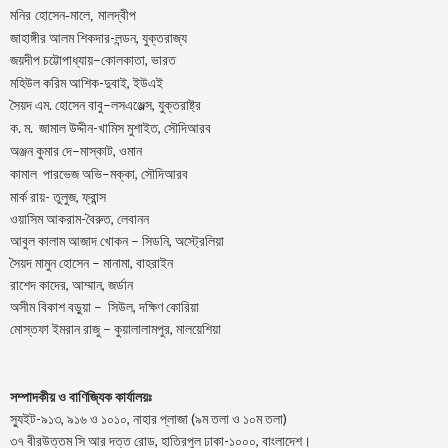
মনির হোসেন-মালে, মালদ্বীপ
জাহাঙ্গীর আলম শিকদার-লন্ডন, যুক্তরাজ্য
–
,
জয়দীপ
চট্টোপাধ্যায়
কোলকাতা
ভারত
মহিউল করিম আশিক-দুবাই, ইউএই
.
–
,
সৈয়দ
এম
হোসেন
বাবু
লসএঞ্জেল্স
যুক্তরাষ্ট্র
.
.
-খামিস মুশাইত,
ক
ম
জামাল
উদ্দীন
সৌদিআরব
–
,
অঞ্জন
কুমার
দে
মাস্কাট
ওমান
–
,
কামাল
পারভেজ
অভি
মক্কা
সৌদিআরব
মার্ক রায়- তুলুজ, ফ্রান্স
ওয়াসিম আকরাম-বৈরুত, লেবানন
আবুল কালাম আজাদ খোকন – সিডনি, অস্ট্রেলিয়া
সৈয়দ মামুন হোসেন – মানামা, বাহরাইন
রাশেদ কাদের, আম্মান, জর্ডান
অসীম বিকাশ বড়ুয়া – সিউল, দক্ষিণ কোরিয়া
মোস্তফা ইমরান রাজু – কুয়ালালামপুর, মালয়েশিয়া
সম্পাদকীয় ও বাণিজ্যিক কার্যালয়ঃ
স্যুইট-৯১৩, ৯১৬ ও ১০১০, নাহার প্লাজা (৯ম তলা ও ১০ম তলা)
৩৭ বীরউত্তম সি আর দত্ত রোড, হাতিরপুল ঢাকা-১০০০, বাংলাদেশ।