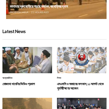
কানাডায় দ্রুত ছড়িয়ে পড়ছে দাবানল, বহু বাড়িঘর ধ্বংস
PROBASH MELA
21 HOURS AGO
Latest News
আন্তর্জাতিক
শিক্ষা
মোজতবা খামেনির ভিডিও প্রকাশ
এসএসসি ও সমমানের ফল কাল, ১১ আগস্ট থেকে
পুনর্নিরীক্ষণের আবেদন