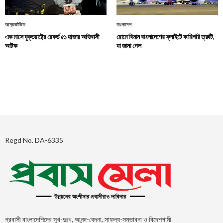
আন্তর্জাতিক
বাংলাদেশ
এক মাসে যুক্তরাষ্ট্রে রেকর্ড ৫১ হাজার অভিবাসী
রোমে বিমান বাংলাদেশের ফ্লাইটে কারিগরি ত্রুটি,
আটক
যা জানা গেল
Regd No. DA-6335
প্রবাসী বাংলাদেশিদের সুখ-দুঃখ, আনন্দ-বেদনা, সাফল্য-সম্ভাবনা ও বিদেশগামী