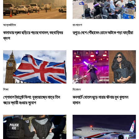
আন্তর্জাতিক
বাংলাদেশ
কানাডায় দ্রুত ছড়িয়ে পড়ছে দাবানল, বহু বাড়িঘর
দুপুরে দেশে পৌঁছাবেন রোমে আটকে পড়া যাত্রীরা
ধ্বংস
শিক্ষা
বিনোদন
গ্লোবাল ট্যালেন্ট ভিসা: যুক্তরাজ্যে মাত্র তিন
কনসার্টে বোতল ছুড়ে মারার ঘটনায় মুখ খুললেন
বছরে স্থায়ী হওয়ার সুযোগ
হাসান