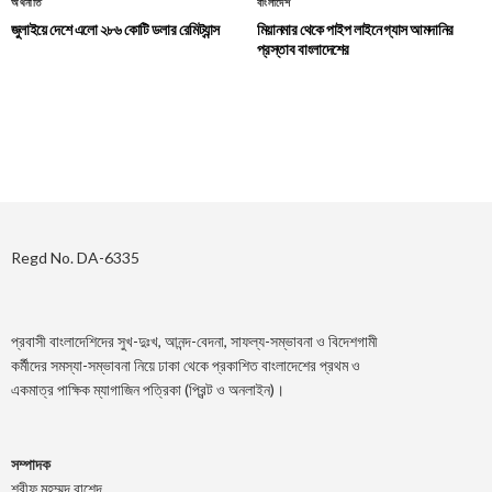
অর্থনীতি
বাংলাদেশ
জুলাইয়ে দেশে এলো ২৮৬ কোটি ডলার রেমিট্যান্স
মিয়ানমার থেকে পাইপ লাইনে গ্যাস আমদানির
প্রস্তাব বাংলাদেশের
Regd No. DA-6335
প্রবাসী বাংলাদেশিদের সুখ-দুঃখ, আনন্দ-বেদনা, সাফল্য-সম্ভাবনা ও বিদেশগামী
কর্মীদের সমস্যা-সম্ভাবনা নিয়ে ঢাকা থেকে প্রকাশিত বাংলাদেশের প্রথম ও
একমাত্র পাক্ষিক ম্যাগাজিন পত্রিকা (প্রিন্ট ও অনলাইন)।
সম্পাদক
শরীফ মুহম্মদ রাশেদ