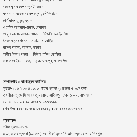
–
,
অঞ্জন
কুমার
দে
মাস্কাট
ওমান
–
,
কামাল
পারভেজ
অভি
মক্কা
সৌদিআরব
মার্ক রায়- তুলুজ, ফ্রান্স
ওয়াসিম আকরাম-বৈরুত, লেবানন
আবুল কালাম আজাদ খোকন – সিডনি, অস্ট্রেলিয়া
সৈয়দ মামুন হোসেন – মানামা, বাহরাইন
রাশেদ কাদের, আম্মান, জর্ডান
অসীম বিকাশ বড়ুয়া – সিউল, দক্ষিণ কোরিয়া
মোস্তফা ইমরান রাজু – কুয়ালালামপুর, মালয়েশিয়া
সম্পাদকীয় ও বাণিজ্যিক কার্যালয়ঃ
স্যুইট-৯১৩, ৯১৬ ও ১০১০, নাহার প্লাজা (৯ম তলা ও ১০ম তলা)
৩৭ বীরউত্তম সি আর দত্ত রোড, হাতিরপুল ঢাকা-১০০০, বাংলাদেশ।
ফোনঃ +৮৮-০২-৯৬১৪৪৫৩, ৯৬৭৭১৯৮
মোবাইল: +৮৮-০১৭১৬-৮০০৯৮৮, +৮৮-০১৯১৩৮৮৭৮৬৯
প্রকাশকঃ
শরীফ মুহম্মদ রাশেদ
৯১৬, নাহার প্লাজা (৯ম তলা), ৩৭ বীরউত্তম সি আর দত্ত রোড, হাতিরপুল