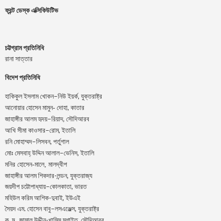
ফ্রন্ট ডেস্ক এক্সিকিউটিভ
চট্টগ্রাম প্রতিনিধি
রানা সাত্তার
বিদেশ প্রতিনিধি
–
,
হাকিকুল
ইসলাম
খোকন
নিউ
ইয়র্ক
যুক্তরাষ্ট্র
,
আনোয়ার
হোসেন
মামুন-
দোহা
কাতার
–
,
জাহাঙ্গীর
আলম
হৃদয়
রিয়াদ
সৌদিআরব
–
,
আখি
সীমা
কাওসার
রোম
ইতালি
–
,
রনি
মোহাম্মদ
লিসবন
পর্তুগাল
–
,
মোঃ
মেসবাহ্
উদ্দিন
আলাল
ভেনিস
ইতালি
মনির হোসেন-মালে, মালদ্বীপ
জাহাঙ্গীর আলম শিকদার-লন্ডন, যুক্তরাজ্য
–
,
জয়দীপ
চট্টোপাধ্যায়
কোলকাতা
ভারত
মহিউল করিম আশিক-দুবাই, ইউএই
.
–
,
সৈয়দ
এম
হোসেন
বাবু
লসএঞ্জেল্স
যুক্তরাষ্ট্র
.
.
-খামিস মুশাইত,
ক
ম
জামাল
উদ্দীন
সৌদিআরব