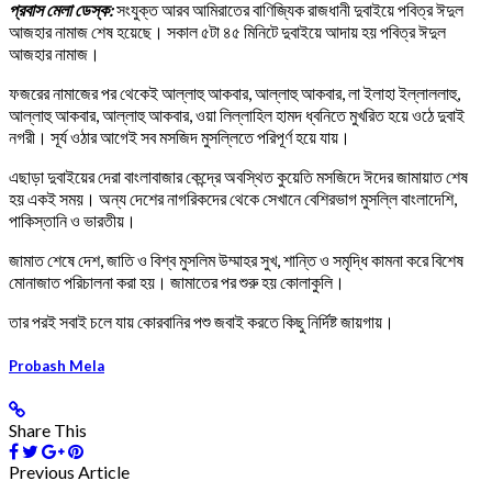
প্রবাস মেলা ডেস্ক:
সংযুক্ত আরব আমিরাতের বাণিজ্যিক রাজধানী দুবাইয়ে পবিত্র ঈদুল
আজহার নামাজ শেষ হয়েছে। সকাল ৫টা ৪৫ মিনিটে দুবাইয়ে আদায় হয় পবিত্র ঈদুল
আজহার নামাজ।
ফজরের নামাজের পর থেকেই আল্লাহু আকবার, আল্লাহু আকবার, লা ইলাহা ইল্লাললাহু,
আল্লাহু আকবার, আল্লাহু আকবার, ওয়া লিল্লাহিল হামদ ধ্বনিতে মুখরিত হয়ে ওঠে দুবাই
নগরী। সূর্য ওঠার আগেই সব মসজিদ মুসল্লিতে পরিপূর্ণ হয়ে যায়।
এছাড়া দুবাইয়ের দেরা বাংলাবাজার কেন্দ্রে অবস্থিত কুয়েতি মসজিদে ঈদের জামায়াত শেষ
হয় একই সময়। অন্য দেশের নাগরিকদের থেকে সেখানে বেশিরভাগ মুসল্লি বাংলাদেশি,
পাকিস্তানি ও ভারতীয়।
জামাত শেষে দেশ, জাতি ও বিশ্ব মুসলিম উম্মাহর সুখ, শান্তি ও সমৃদ্ধি কামনা করে বিশেষ
মোনাজাত পরিচালনা করা হয়। জামাতের পর শুরু হয় কোলাকুলি।
তার পরই সবাই চলে যায় কোরবানির পশু জবাই করতে কিছু নির্দিষ্ট জায়গায়।
Probash Mela
Share This
Previous Article