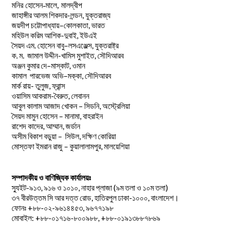
মনির হোসেন-মালে, মালদ্বীপ
জাহাঙ্গীর আলম শিকদার-লন্ডন, যুক্তরাজ্য
–
,
জয়দীপ
চট্টোপাধ্যায়
কোলকাতা
ভারত
মহিউল করিম আশিক-দুবাই, ইউএই
.
–
,
সৈয়দ
এম
হোসেন
বাবু
লসএঞ্জেল্স
যুক্তরাষ্ট্র
.
.
-খামিস মুশাইত,
ক
ম
জামাল
উদ্দীন
সৌদিআরব
–
,
অঞ্জন
কুমার
দে
মাস্কাট
ওমান
–
,
কামাল
পারভেজ
অভি
মক্কা
সৌদিআরব
মার্ক রায়- তুলুজ, ফ্রান্স
ওয়াসিম আকরাম-বৈরুত, লেবানন
আবুল কালাম আজাদ খোকন – সিডনি, অস্ট্রেলিয়া
সৈয়দ মামুন হোসেন – মানামা, বাহরাইন
রাশেদ কাদের, আম্মান, জর্ডান
অসীম বিকাশ বড়ুয়া – সিউল, দক্ষিণ কোরিয়া
মোস্তফা ইমরান রাজু – কুয়ালালামপুর, মালয়েশিয়া
সম্পাদকীয় ও বাণিজ্যিক কার্যালয়ঃ
স্যুইট-৯১৩, ৯১৬ ও ১০১০, নাহার প্লাজা (৯ম তলা ও ১০ম তলা)
৩৭ বীরউত্তম সি আর দত্ত রোড, হাতিরপুল ঢাকা-১০০০, বাংলাদেশ।
ফোনঃ +৮৮-০২-৯৬১৪৪৫৩, ৯৬৭৭১৯৮
মোবাইল: +৮৮-০১৭১৬-৮০০৯৮৮, +৮৮-০১৯১৩৮৮৭৮৬৯