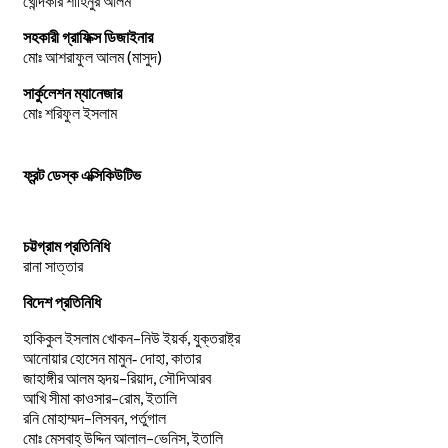
খোন্দকার শাহিনুর আলম
সহকারী গ্রাফিক্স ডিজাইনার
মোঃ আশরাফুল আলম (মাসুদ)
সার্কুলেশন ম্যানেজার
মোঃ শরিফুল ইসলাম
ফ্রন্ট ডেস্ক এক্সিকিউটিভ
চট্টগ্রাম প্রতিনিধি
রানা সাত্তার
বিদেশ প্রতিনিধি
–
,
হাকিকুল
ইসলাম
খোকন
নিউ
ইয়র্ক
যুক্তরাষ্ট্র
,
আনোয়ার
হোসেন
মামুন-
দোহা
কাতার
–
,
জাহাঙ্গীর
আলম
হৃদয়
রিয়াদ
সৌদিআরব
–
,
আখি
সীমা
কাওসার
রোম
ইতালি
–
,
রনি
মোহাম্মদ
লিসবন
পর্তুগাল
–
,
মোঃ
মেসবাহ্
উদ্দিন
আলাল
ভেনিস
ইতালি