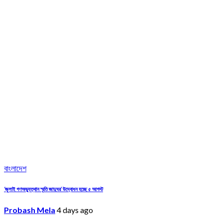
বাংলাদেশ
‘জুলাই গণঅভ্যুত্থান স্মৃতি জাদুঘর’ উদ্বোধন হচ্ছে ৫ আগস্ট
Probash Mela
4 days ago