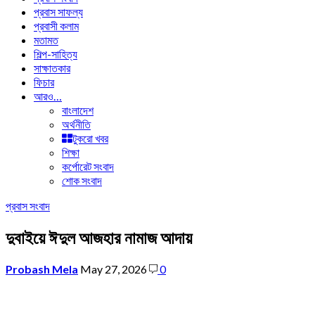
প্রবাস সাফল্য
প্রবাসী কলাম
মতামত
শিল্প-সাহিত্য
সাক্ষাতকার
ফিচার
আরও…
বাংলাদেশ
অর্থনীতি
টুকরো খবর
শিক্ষা
কর্পোরেট সংবাদ
শোক সংবাদ
প্রবাস সংবাদ
দুবাইয়ে ঈদুল আজহার নামাজ আদায়
Probash Mela
May 27, 2026
0