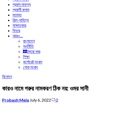
প্রবাস সাফল্য
প্রবাসী কলাম
মতামত
শিল্প-সাহিত্য
সাক্ষাতকার
ফিচার
আরও…
বাংলাদেশ
অর্থনীতি
টুকরো খবর
শিক্ষা
কর্পোরেট সংবাদ
শোক সংবাদ
বিনোদন
কারও নামে গরুর নামকরণ ঠিক নয়: ওমর সানী
Probash Mela
July 6, 2022
0