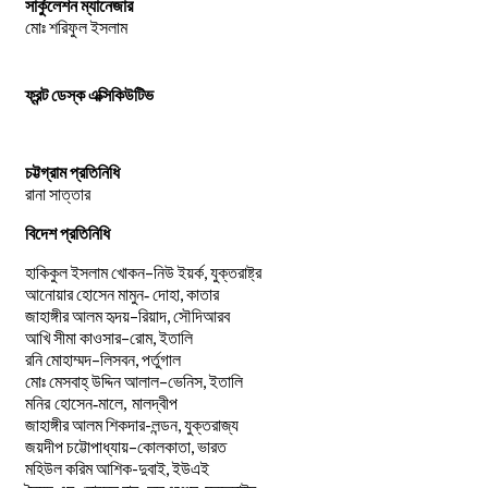
সার্কুলেশন ম্যানেজার
মোঃ শরিফুল ইসলাম
ফ্রন্ট ডেস্ক এক্সিকিউটিভ
চট্টগ্রাম প্রতিনিধি
রানা সাত্তার
বিদেশ প্রতিনিধি
–
,
হাকিকুল
ইসলাম
খোকন
নিউ
ইয়র্ক
যুক্তরাষ্ট্র
,
আনোয়ার
হোসেন
মামুন-
দোহা
কাতার
–
,
জাহাঙ্গীর
আলম
হৃদয়
রিয়াদ
সৌদিআরব
–
,
আখি
সীমা
কাওসার
রোম
ইতালি
–
,
রনি
মোহাম্মদ
লিসবন
পর্তুগাল
–
,
মোঃ
মেসবাহ্
উদ্দিন
আলাল
ভেনিস
ইতালি
মনির হোসেন-মালে, মালদ্বীপ
জাহাঙ্গীর আলম শিকদার-লন্ডন, যুক্তরাজ্য
–
,
জয়দীপ
চট্টোপাধ্যায়
কোলকাতা
ভারত
মহিউল করিম আশিক-দুবাই, ইউএই