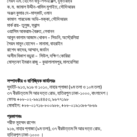
.
–
,
সৈয়দ
এম
হোসেন
বাবু
লসএঞ্জেল্স
যুক্তরাষ্ট্র
.
.
-খামিস মুশাইত,
ক
ম
জামাল
উদ্দীন
সৌদিআরব
–
,
অঞ্জন
কুমার
দে
মাস্কাট
ওমান
–
,
কামাল
পারভেজ
অভি
মক্কা
সৌদিআরব
মার্ক রায়- তুলুজ, ফ্রান্স
ওয়াসিম আকরাম-বৈরুত, লেবানন
আবুল কালাম আজাদ খোকন – সিডনি, অস্ট্রেলিয়া
সৈয়দ মামুন হোসেন – মানামা, বাহরাইন
রাশেদ কাদের, আম্মান, জর্ডান
অসীম বিকাশ বড়ুয়া – সিউল, দক্ষিণ কোরিয়া
মোস্তফা ইমরান রাজু – কুয়ালালামপুর, মালয়েশিয়া
সম্পাদকীয় ও বাণিজ্যিক কার্যালয়ঃ
স্যুইট-৯১৩, ৯১৬ ও ১০১০, নাহার প্লাজা (৯ম তলা ও ১০ম তলা)
৩৭ বীরউত্তম সি আর দত্ত রোড, হাতিরপুল ঢাকা-১০০০, বাংলাদেশ।
ফোনঃ +৮৮-০২-৯৬১৪৪৫৩, ৯৬৭৭১৯৮
মোবাইল: +৮৮-০১৭১৬-৮০০৯৮৮, +৮৮-০১৯১৩৮৮৭৮৬৯
প্রকাশকঃ
শরীফ মুহম্মদ রাশেদ
৯১৬, নাহার প্লাজা (৯ম তলা), ৩৭ বীরউত্তম সি আর দত্ত রোড,
হাতিরপুল ঢাকা-১০০০ ।