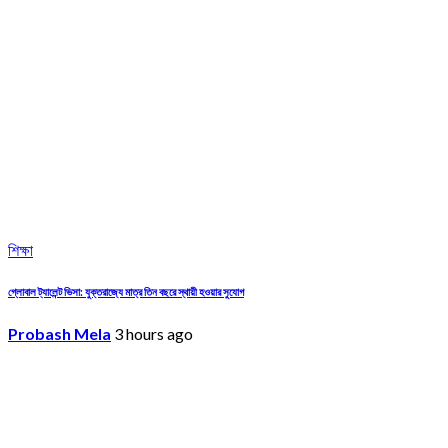
শিক্ষা
গ্লোবাল ট্যালেন্ট ভিসা: যুক্তরাজ্যে মাত্র তিন বছরে স্থায়ী হওয়ার সুযোগ
Probash Mela
3 hours ago