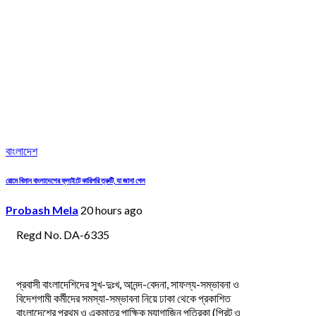
বাংলাদেশ
রোমে বিমান বাংলাদেশের ফ্লাইটে কারিগরি ত্রুটি, যা জানা গেল
Probash Mela
20 hours ago
Regd No. DA-6335
প্রবাসী বাংলাদেশিদের সুখ-দুঃখ, আনন্দ-বেদনা, সাফল্য-সম্ভাবনা ও
বিদেশগামী কর্মীদের সমস্যা-সম্ভাবনা নিয়ে ঢাকা থেকে প্রকাশিত
বাংলাদেশের প্রথম ও একমাত্র পাক্ষিক ম্যাগাজিন পত্রিকা (প্রিন্ট ও