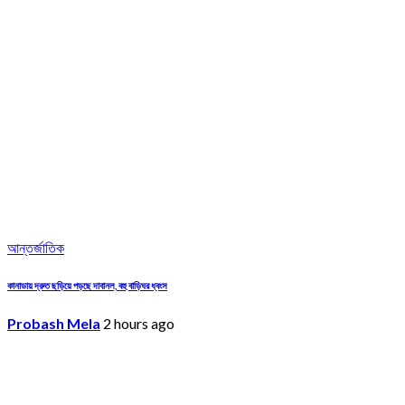
আন্তর্জাতিক
কানাডায় দ্রুত ছড়িয়ে পড়ছে দাবানল, বহু বাড়িঘর ধ্বংস
Probash Mela
2 hours ago