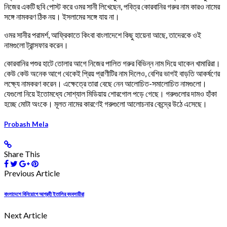
নিজের একটি ছবি পোস্ট করে ওমর সানী লিখেছেন, পবিত্র কোরবানির গরুর নাম কারও নামের
সঙ্গে নামকরণ ঠিক নয়। ইসলামের সঙ্গে যায় না।
ওমর সানীর পরামর্শ, আফ্রিকাতে কিংবা বাংলাদেশে কিছু হায়েনা আছে, তাদেরকে ওই
নামগুলো ট্রান্সফার করেন।
কোরবানির পশুর হাটে তোলার আগে নিজের পালিত গরুর বিভিন্ন নাম দিয়ে থাকেন খামারিরা।
কেউ কেউ অনেক আগে থেকেই প্রিয় প্রাণীটির নাম দিলেও, বেশির ভাগই বাড়তি আকর্ষণের
লক্ষ্যে নামকরণ করেন। এক্ষেত্রে তারা বেছে নেন আলোচিত-সমালোচিত নামগুলো।
যেগুলো নিয়ে ইতোমধ্যে সোশ্যাল মিডিয়ায় শোরগোল পড়ে গেছে। গরুগুলোর দামও হাঁকা
হচ্ছে মোটা অংকে। মূলত নামের কারণেই গরুগুলো আলোচনার কেন্দ্রে উঠে এসেছে।
Probash Mela
Share This
Previous Article
বাংলাদেশে বিনিয়োগে আগ্রহী ইতালির ব্যবসায়ীরা
Next Article