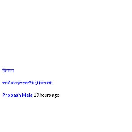
বিনোদন
কনসার্টে বোতল ছুড়ে মারার ঘটনায় মুখ খুললেন হাসান
Probash Mela
19 hours ago