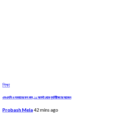
শিক্ষা
এসএসসি ও সমমানের ফল কাল, ১১ আগস্ট থেকে পুনর্নিরীক্ষণের আবেদন
Probash Mela
42 mins ago