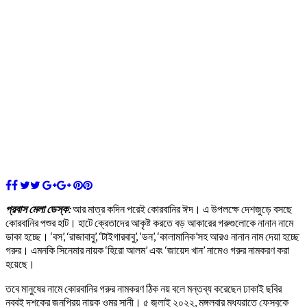
প্রবাস মেলা ডেস্ক:
আর মাত্র কদিন পরেই কোরবানির ঈদ। এ উপলক্ষে দেশজুড়ে বসছে
কোরবানির পশুর হাট। হাটে ক্রেতাদের আকৃষ্ট করতে বড় আকারের গরুগুলোকে নানান নামে
ডাকা হচ্ছে। ‘বস’, ‘রাজাবাবু’, ‘টাইগারবাবু’, ‘ডন’, ‘কালামানিক’সহ আরও নানান নাম দেয়া হচ্ছে
গরুর। এমনকি সিনেমার নায়ক ‘হিরো আলম’ এবং ‘জায়েদ খান’ নামেও গরুর নামকরণ করা
হয়েছে।
তবে মানুষের নামে কোরবানির গরুর নামকরণ ঠিক নয় বলে মন্তব্য করেছেন ঢাকাই ছবির
নব্বই দশকের জনপ্রিয় নায়ক ওমর সানী। ৫ জুলাই ২০২২, মঙ্গলবার মধ্যরাতে ফেসবুকে