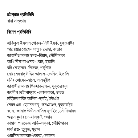
চট্টগ্রাম প্রতিনিধি
রানা সাত্তার
বিদেশ প্রতিনিধি
–
,
হাকিকুল
ইসলাম
খোকন
নিউ
ইয়র্ক
যুক্তরাষ্ট্র
,
আনোয়ার
হোসেন
মামুন-
দোহা
কাতার
–
,
জাহাঙ্গীর
আলম
হৃদয়
রিয়াদ
সৌদিআরব
–
,
আখি
সীমা
কাওসার
রোম
ইতালি
–
,
রনি
মোহাম্মদ
লিসবন
পর্তুগাল
–
,
মোঃ
মেসবাহ্
উদ্দিন
আলাল
ভেনিস
ইতালি
মনির হোসেন-মালে, মালদ্বীপ
জাহাঙ্গীর আলম শিকদার-লন্ডন, যুক্তরাজ্য
–
,
জয়দীপ
চট্টোপাধ্যায়
কোলকাতা
ভারত
মহিউল করিম আশিক-দুবাই, ইউএই
.
–
,
সৈয়দ
এম
হোসেন
বাবু
লসএঞ্জেল্স
যুক্তরাষ্ট্র
.
.
-খামিস মুশাইত,
ক
ম
জামাল
উদ্দীন
সৌদিআরব
–
,
অঞ্জন
কুমার
দে
মাস্কাট
ওমান
–
,
কামাল
পারভেজ
অভি
মক্কা
সৌদিআরব
মার্ক রায়- তুলুজ, ফ্রান্স
ওয়াসিম আকরাম-বৈরুত, লেবানন