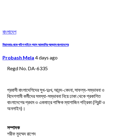
বাংলাদেশ
মিয়ানমার থেকে পাইপ লাইনে গ্যাস আমদানির প্রস্তাব বাংলাদেশের
Probash Mela
4 days ago
Regd No. DA-6335
প্রবাসী বাংলাদেশিদের সুখ-দুঃখ, আনন্দ-বেদনা, সাফল্য-সম্ভাবনা ও
বিদেশগামী কর্মীদের সমস্যা-সম্ভাবনা নিয়ে ঢাকা থেকে প্রকাশিত
বাংলাদেশের প্রথম ও একমাত্র পাক্ষিক ম্যাগাজিন পত্রিকা (প্রিন্ট ও
অনলাইন)।
সম্পাদক
শরীফ মুহম্মদ রাশেদ