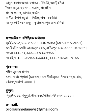
আবুল কালাম আজাদ খোকন – সিডনি, অস্ট্রেলিয়া
সৈয়দ মামুন হোসেন – মানামা, বাহরাইন
রাশেদ কাদের, আম্মান, জর্ডান
অসীম বিকাশ বড়ুয়া – সিউল, দক্ষিণ কোরিয়া
মোস্তফা ইমরান রাজু – কুয়ালালামপুর, মালয়েশিয়া
সম্পাদকীয় ও বাণিজ্যিক কার্যালয়ঃ
স্যুইট-৯১৩, ৯১৬ ও ১০১০, নাহার প্লাজা (৯ম তলা ও ১০ম তলা)
৩৭ বীরউত্তম সি আর দত্ত রোড, হাতিরপুল ঢাকা-১০০০, বাংলাদেশ।
ফোনঃ +৮৮-০২-৯৬১৪৪৫৩, ৯৬৭৭১৯৮
মোবাইল: +৮৮-০১৭১৬-৮০০৯৮৮, +৮৮-০১৯১৩৮৮৭৮৬৯
প্রকাশকঃ
শরীফ মুহম্মদ রাশেদ
৯১৬, নাহার প্লাজা (৯ম তলা), ৩৭ বীরউত্তম সি আর দত্ত রোড,
হাতিরপুল ঢাকা-১০০০ ।
মুদ্রনঃ
প্রিন্টেক, ২০, বাবুপুরা, নীলক্ষেত, নিউমার্কেট, ঢাকা-১২০৫।
e-mail:
probashmelanews@gmail.com