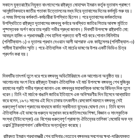
সকালে যুক্তরাষ্ট্রে নিযুক্ত বাংলাদেশের রাষ্ট্রদূত মোহাম্মদ ইমরান কর্তৃক দূতাবাস প্রাঙ্গণে
আনুষ্ঠানিকভাবে জাতীয় পতাকা উত্তোলনের মধ্য দিয়ে দূতাবাসের দিনের কর্মসূচি শুরু হয়।
এ সময় মিশনের কর্মকর্তা-কর্মচারীরা উপস্থিত ছিলেন। পরে দূতাবাসের কর্মকর্তাদের
উপস্থিতিতে রাষ্ট্রদূত দূতাবাসের বঙ্গবন্ধু কর্নারে অবস্থিত জাতির পিতার আবক্ষ মূর্তিতে
পুষ্পস্তবক অর্পণ করে তার প্রতি গভীর শ্রদ্ধা জানান। দিবসটি উপলক্ষে রাষ্ট্রপতি মো:
আবদুল হামিদ ও প্রধানমন্ত্রী শেখ হাসিনা প্রদত্ত বাণী পাঠ করে শোনান মিনিস্টার
(পলিটিক্যাল-১) ও দূতালয় প্রধান দেওয়ান আলী আশরাফ এবং কাউন্সেলর (পলিটিক্যাল-৩)
শামীমা ইয়াসমিন স্মৃতি। পরে ঐতিহাসিক ৭ই মার্চের ভাষণের উপর একটি ভিডিও চিত্র
প্রদর্শন করা হয়।
দিবসটির তাৎপর্য তুলে ধরে পরে বঙ্গবন্ধু অডিটোরিয়ামে এক আলোচনা অনুষ্ঠিত হয়।
আলোচনায় অংশ নিয়ে রাষ্ট্রদূত ইমরান ঐতিহাসিক ৭ই মার্চ উপলক্ষে বঙ্গবন্ধু শেখ মুজিবুর
রহমানের প্রতি গভীর শ্রদ্ধা জানান এবং বঙ্গবন্ধুর মহাকাব্যিক ভাষণের বিভিন্ন দিক তুলে
ধরেন। তিনি ৭ই মার্চকে বাঙালি জাতির ইতিহাসে এক অবিস্মরণীয় দিন হিসেবে আখ্যায়িত
করে বলেন, ১৯৭১ সালের এই দিনে ঢাকার তৎকালীন রেসকোর্স ময়দানে বঙ্গবন্ধু সেই
গুরুত্বপূর্ণ ভাষণ প্রদানের মাধ্যমে কার্যত স্বাধীনতা যুদ্ধের ঘোষণা দেন। তিনি বলেন
ঐতিহাসিক এই ভাষণের গুরুত্ব অনুধাবন করে জাতিসংঘের শিক্ষা, বিজ্ঞান ও সাংস্কৃতিক
সংস্থা (ইউনেস্কো) এর বিশ্বের গুরুত্বপূর্ণ প্রামাণ্য ঐতিহ্যের তালিকা ‌‍‍‘মেমোরি অফ দ্য
ওয়ার্ল্ড ইন্টারন্যাশনাল’ রেজিস্টারে অন্তর্ভুক্ত করেছে।
রাষ্ট্রদূত ইমরান প্রধানমন্ত্রী শেখ হাসিনার নেতৃত্বে বঙ্গবন্ধুর স্বপ্নের ক্ষুধা-দারিদ্র্যমুক্ত