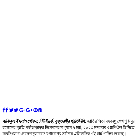
হাকিকুল ইসলাম খোকন, নিউইয়র্ক, যুক্তরাষ্ট্র প্রতিনিধি:
জাতির পিতা বঙ্গবন্ধু শেখ মুজিবুর
রহমানের প্রতি গভীর শ্রদ্ধা নিবেদনের মাধ্যমে ৭ মার্চ, ২০২৩ মঙ্গলবার ওয়াশিংটন ডিসিতে
অবস্থিত বাংলাদেশ দূতাবাসে যথাযোগ্য মর্যাদায় ঐতিহাসিক ৭ই মার্চ পালিত হয়েছে।