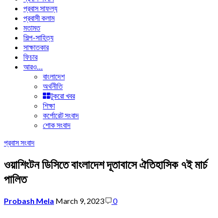
প্রবাস সাফল্য
প্রবাসী কলাম
মতামত
শিল্প-সাহিত্য
সাক্ষাতকার
ফিচার
আরও…
বাংলাদেশ
অর্থনীতি
টুকরো খবর
শিক্ষা
কর্পোরেট সংবাদ
শোক সংবাদ
প্রবাস সংবাদ
ওয়াশিংটন ডিসিতে বাংলাদেশ দূতাবাসে ঐতিহাসিক ৭ই মার্চ
পালিত
Probash Mela
March 9, 2023
0