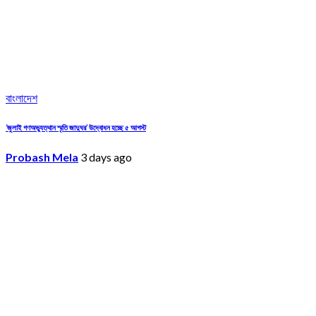
বাংলাদেশ
‘জুলাই গণঅভ্যুত্থান স্মৃতি জাদুঘর’ উদ্বোধন হচ্ছে ৫ আগস্ট
Probash Mela
3 days ago