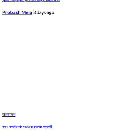
Probash Mela
3 days ago
বাংলাদেশ
ভুল ও অপতথ্য এখন সবচেয়ে বড় চ্যালেঞ্জ: তথ্যমন্ত্রী