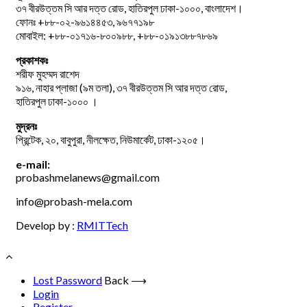
৩৭ বীরউত্তম সি আর দত্ত রোড, হাতিরপুল ঢাকা-১০০০, বাংলাদেশ।
ফোনঃ +৮৮-০২-৯৬১৪৪৫৩, ৯৬৭৭১৯৮
মোবাইল: +৮৮-০১৭১৬-৮০০৯৮৮, +৮৮-০১৯১৩৮৮৭৮৬৯
প্রকাশকঃ
শরীফ মুহম্মদ রাশেদ
৯১৬, নাহার প্লাজা (৯ম তলা), ৩৭ বীরউত্তম সি আর দত্ত রোড,
হাতিরপুল ঢাকা-১০০০ ।
মুদ্রনঃ
প্রিন্টেক, ২০, বাবুপুরা, নীলক্ষেত, নিউমার্কেট, ঢাকা-১২০৫।
e-mail:
probashmelanews@gmail.com
info@probash-mela.com
Develop by :
RMITTech
Lost Password
Back ⟶
Login
Register