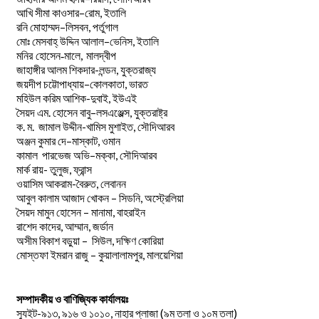
–
,
আখি
সীমা
কাওসার
রোম
ইতালি
–
,
রনি
মোহাম্মদ
লিসবন
পর্তুগাল
–
,
মোঃ
মেসবাহ্
উদ্দিন
আলাল
ভেনিস
ইতালি
মনির হোসেন-মালে, মালদ্বীপ
জাহাঙ্গীর আলম শিকদার-লন্ডন, যুক্তরাজ্য
–
,
জয়দীপ
চট্টোপাধ্যায়
কোলকাতা
ভারত
মহিউল করিম আশিক-দুবাই, ইউএই
.
–
,
সৈয়দ
এম
হোসেন
বাবু
লসএঞ্জেল্স
যুক্তরাষ্ট্র
.
.
-খামিস মুশাইত,
ক
ম
জামাল
উদ্দীন
সৌদিআরব
–
,
অঞ্জন
কুমার
দে
মাস্কাট
ওমান
–
,
কামাল
পারভেজ
অভি
মক্কা
সৌদিআরব
মার্ক রায়- তুলুজ, ফ্রান্স
ওয়াসিম আকরাম-বৈরুত, লেবানন
আবুল কালাম আজাদ খোকন – সিডনি, অস্ট্রেলিয়া
সৈয়দ মামুন হোসেন – মানামা, বাহরাইন
রাশেদ কাদের, আম্মান, জর্ডান
অসীম বিকাশ বড়ুয়া – সিউল, দক্ষিণ কোরিয়া
মোস্তফা ইমরান রাজু – কুয়ালালামপুর, মালয়েশিয়া
সম্পাদকীয় ও বাণিজ্যিক কার্যালয়ঃ
স্যুইট-৯১৩, ৯১৬ ও ১০১০, নাহার প্লাজা (৯ম তলা ও ১০ম তলা)