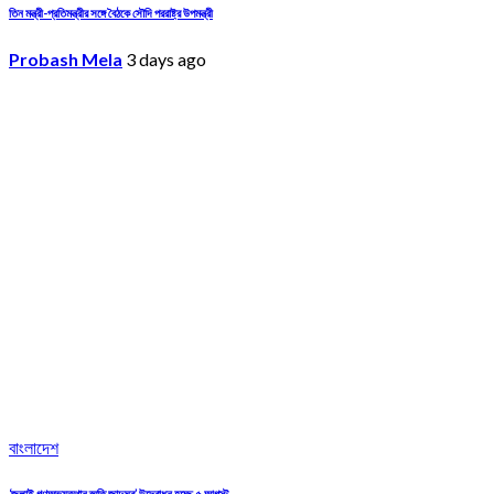
তিন মন্ত্রী-প্রতিমন্ত্রীর সঙ্গে বৈঠকে সৌদি পররাষ্ট্র উপমন্ত্রী
Probash Mela
3 days ago
বাংলাদেশ
‘জুলাই গণঅভ্যুত্থান স্মৃতি জাদুঘর’ উদ্বোধন হচ্ছে ৫ আগস্ট