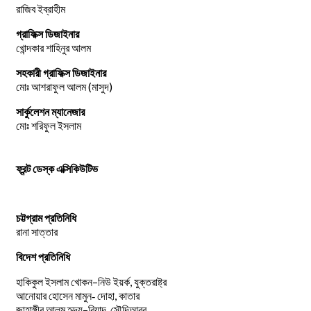
রাজিব ইব্রাহীম
গ্রাফিক্স ডিজাইনার
খোন্দকার শাহিনুর আলম
সহকারী গ্রাফিক্স ডিজাইনার
মোঃ আশরাফুল আলম (মাসুদ)
সার্কুলেশন ম্যানেজার
মোঃ শরিফুল ইসলাম
ফ্রন্ট ডেস্ক এক্সিকিউটিভ
চট্টগ্রাম প্রতিনিধি
রানা সাত্তার
বিদেশ প্রতিনিধি
–
,
হাকিকুল
ইসলাম
খোকন
নিউ
ইয়র্ক
যুক্তরাষ্ট্র
,
আনোয়ার
হোসেন
মামুন-
দোহা
কাতার
–
,
জাহাঙ্গীর
আলম
হৃদয়
রিয়াদ
সৌদিআরব