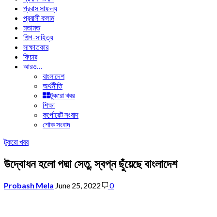
প্রবাস সাফল্য
প্রবাসী কলাম
মতামত
শিল্প-সাহিত্য
সাক্ষাতকার
ফিচার
আরও…
বাংলাদেশ
অর্থনীতি
টুকরো খবর
শিক্ষা
কর্পোরেট সংবাদ
শোক সংবাদ
টুকরো খবর
উদ্বোধন হলো পদ্মা সেতু, স্বপ্ন ছুঁয়েছে বাংলাদেশ
Probash Mela
June 25, 2022
0