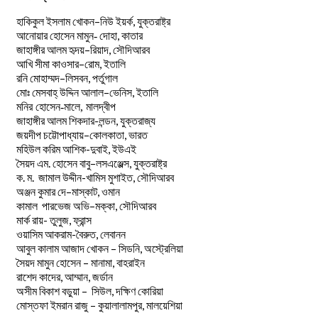
–
,
হাকিকুল
ইসলাম
খোকন
নিউ
ইয়র্ক
যুক্তরাষ্ট্র
,
আনোয়ার
হোসেন
মামুন-
দোহা
কাতার
–
,
জাহাঙ্গীর
আলম
হৃদয়
রিয়াদ
সৌদিআরব
–
,
আখি
সীমা
কাওসার
রোম
ইতালি
–
,
রনি
মোহাম্মদ
লিসবন
পর্তুগাল
–
,
মোঃ
মেসবাহ্
উদ্দিন
আলাল
ভেনিস
ইতালি
মনির হোসেন-মালে, মালদ্বীপ
জাহাঙ্গীর আলম শিকদার-লন্ডন, যুক্তরাজ্য
–
,
জয়দীপ
চট্টোপাধ্যায়
কোলকাতা
ভারত
মহিউল করিম আশিক-দুবাই, ইউএই
.
–
,
সৈয়দ
এম
হোসেন
বাবু
লসএঞ্জেল্স
যুক্তরাষ্ট্র
.
.
-খামিস মুশাইত,
ক
ম
জামাল
উদ্দীন
সৌদিআরব
–
,
অঞ্জন
কুমার
দে
মাস্কাট
ওমান
–
,
কামাল
পারভেজ
অভি
মক্কা
সৌদিআরব
মার্ক রায়- তুলুজ, ফ্রান্স
ওয়াসিম আকরাম-বৈরুত, লেবানন
আবুল কালাম আজাদ খোকন – সিডনি, অস্ট্রেলিয়া
সৈয়দ মামুন হোসেন – মানামা, বাহরাইন
রাশেদ কাদের, আম্মান, জর্ডান
অসীম বিকাশ বড়ুয়া – সিউল, দক্ষিণ কোরিয়া
মোস্তফা ইমরান রাজু – কুয়ালালামপুর, মালয়েশিয়া