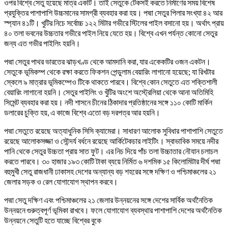
ওপর বিশ্বে সেতু হয়েছে মাত্র একটি। তাই সেতুকে টেকসই করতে নির্মাণের সময় বিশেষ
প্রযুক্তির পাশাপাশি উচ্চমানের সামগ্রী ব্যবহার করা হয়। পদ্মা সেতুর পিলার সংখ্যা ৪২ আর
স্প্যান ৪১টি। খুটির নিচে সর্বোচ্চ ১২২ মিটার গভীরে স্টিলের পাইল বসানো হয়। অর্থাৎ প্রায়
৪০ তলা ভবনের উচ্চতার গভীরে পাইল নিয়ে যেতে হয়। বিশ্বে এখন পর্যন্ত কোনো সেতুর
জন্য এত গভীর পাইলিং হয়নি।
পদ্মা সেতুর পাথর ভারতের ঝাড়খণ্ড থেকে আমদানি করা, যার একেকটির ওজন একটন।
সেতুকে ভূমিকম্প থেকে রক্ষা করতে ফিকশন পেন্ডুলাম বেয়ারিং লাগানো হয়েছে; যা রিখটার
স্কেলে ৯ মাত্রার ভূমিকম্পেও টিকে থাকতে পারবে। বিশ্বে কোন সেতুতে এত শক্তিশালী
বেয়ারিং লাগানো হয়নি। সেতুর পাইলিং ও খুঁটির অংশে অস্ট্রেলিয়া থেকে আনা অতিমিহি
সিমেন্ট ব্যবহার করা হয়। নদী শাসনে চীনের ঠিকাদার প্রতিষ্ঠানের সঙ্গে ১১০ কোটি মার্কিন
ডলারের চুক্তি হয়, এ কাজে বিশ্বে এতো বড় দরপত্র আর হয়নি।
পদ্মা সেতুতে রয়েছে অত্যাধুনিক সিসি ক্যামেরা। সাধারণ আলোক সুবিধার পাশাপাশি সেতুতে
রয়েছে আলোকসজ্জা ও সৌন্দর্য বর্ধনে রয়েছে আর্কিটেকচার লাইটিং। স্বাভাবিক সময়ে নদীর
পানি থেকে সেতুর উচ্চতা প্রায় সাত ফুট। এর নিচ দিয়ে পাঁচ তলা উচ্চাতার নৌযান চলাচল
করতে পারবে। ৩০ হাজার ১৯৩ কোটি টাকা ব্যয়ে নির্মিত ৬ দশমিক ১৫ কিলোমিটার দীর্ঘ পদ্মা
বহুমুখী সেতু রাজধানী ঢাকাসহ দেশের অন্যান্য বড় শহরের সঙ্গে দক্ষিণ ও পশ্চিমাঞ্চলের ২১
জেলার সড়ক ও রেল যোগাযোগ স্থাপন করবে।
পদ্মা সেতু দক্ষিণ এবং পশ্চিমাঞ্চলের ২১ জেলার উন্নয়নের সঙ্গে দেশের সার্বিক অর্থনৈতিক
উন্নয়নে গুরুত্বপূর্ণ ভূমিকা রাখবে। ফলে যোগাযোগ ব্যবস্থার পাশাপাশি দেশের অর্থনৈতিক
উন্নয়নে সেতুটি হতে যাচ্ছে বিশ্বের বুকে