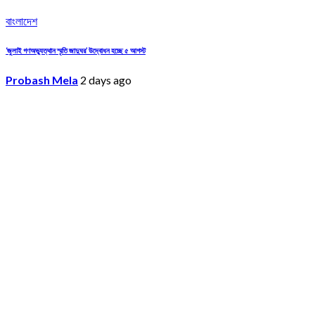
বাংলাদেশ
‘জুলাই গণঅভ্যুত্থান স্মৃতি জাদুঘর’ উদ্বোধন হচ্ছে ৫ আগস্ট
Probash Mela
2 days ago