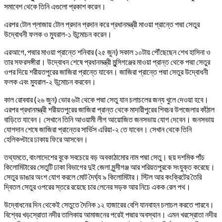
সমাবেশ থেকে তিনি এগুলো প্রকাশ করেন।
এরপর টোল প্লাজায় টোল প্রদান প্রদান করে প্রধানমন্ত্রী মাওয়া প্রান্তে পদ্মা সেতুর
উদ্বোধনী ফলক ও ম্যুরাল-১ উন্মোচন করেন।
এরআগে, পদ্মার মাওয়া প্রান্তে শনিবার (২৫ জুন) সকাল ১০টায় পৌঁছেছেন শেখ হাসিনা ও
তার সফরসঙ্গীরা। উদ্বোধন শেষে প্রধানমন্ত্রী মুন্সিগঞ্জের মাওয়া প্রান্ত থেকে পদ্মা সেতুর
ওপর দিয়ে শরীয়তপুরের জাজিরা প্রান্তে যাবেন। জাজিরা প্রান্তে পদ্মা সেতুর উদ্বোধনী
ফলক এবং ম্যুরাল-২ উন্মোচন করবেন।
কাল রোববার (২৬ জুন) ভোর ৬টা থেকে পদ্মা সেতু যান চলাচলের জন্য খুলে দেওয়া হবে।
এরপর প্রধানমন্ত্রী শরীয়তপুরের জাজিরা প্রান্ত থেকে মাদারীপুরের শিবচর উপজেলার কাঁঠাল
বাড়িতে যাবেন। সেখানে তিনি আওয়ামী লীগ আয়োজিত জনসভায় যোগ দেবেন। জনসভায়
যোগদান শেষে জাজিরা প্রান্তের সার্ভিস এরিয়া-২ তে যাবেন। সেখান থেকে তিনি
হেলিকপ্টারে ঢাকায় ফিরে আসবেন।
তথ্যমতে, বাংলাদেশের বুকে সবচেয়ে বড় অবকাঠামোর নাম পদ্মা সেতু। ছয় দশমিক পাঁচ
কিলোমিটারের সেতুটি ঢাকা বিভাগের দুই জেলা মুন্সীগঞ্জ আর শরিয়তপুরকে সংযুক্ত করেছে।
সেতুর ডাঙার অংশ যোগ করলে মোট দৈর্ঘ্য ৯ কিলোমিটার। স্টিল আর কংক্রিটের তৈরি
দ্বিতল সেতুর ওপরের স্তরে রয়েছে চার লেনের সড়ক আর নিচে একক রেল পথ।
উদ্বোধনের দিন থেকেই সেতুতে দৈনিক ১২ হাজারের বেশি যানবাহন চলাচল করতে পারবে।
বিশ্বের খড়স্রোতা নদীর তালিকায় আমাজনের পরেই পদ্মার অবস্থান। এমন খরস্রোতা নদীর