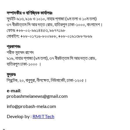
সম্পাদকীয় ও বাণিজ্যিক কার্যালয়ঃ
স্যুইট-৯১৩, ৯১৬ ও ১০১০, নাহার প্লাজা (৯ম তলা ও ১০ম তলা)
৩৭ বীরউত্তম সি আর দত্ত রোড, হাতিরপুল ঢাকা-১০০০, বাংলাদেশ।
ফোনঃ +৮৮-০২-৯৬১৪৪৫৩, ৯৬৭৭১৯৮
মোবাইল: +৮৮-০১৭১৬-৮০০৯৮৮, +৮৮-০১৯১৩৮৮৭৮৬৯
প্রকাশকঃ
শরীফ মুহম্মদ রাশেদ
৯১৬, নাহার প্লাজা (৯ম তলা), ৩৭ বীরউত্তম সি আর দত্ত রোড,
হাতিরপুল ঢাকা-১০০০ ।
মুদ্রনঃ
প্রিন্টেক, ২০, বাবুপুরা, নীলক্ষেত, নিউমার্কেট, ঢাকা-১২০৫।
e-mail:
probashmelanews@gmail.com
info@probash-mela.com
Develop by :
RMITTech