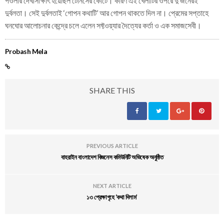
পওলার দেখাসাক্ষাৎ হয়েছিল টেনিসের কোর্টে। কারণ এই খেলাটির ওপরে দু’জনেরই
দুর্বলতা। সেই দুর্বলতাই ‘গোপন কথাটি’ আর গোপন থাকতে দিল না। প্রেমের সপ্তাহে
ঘনঘোর আলোচনার কেন্দ্রে চলে এলেন সফ্টওয়্যার দৈত্যের কর্তা ও এক সমাজসেবী।
Probash Mela
SHARE THIS
PREVIOUS ARTICLE
বাহরাইন বাংলাদেশ বিজনেস কমিউনিটি অভিষেক অনুষ্ঠিত
NEXT ARTICLE
১৩ প্রেক্ষাগৃহে ‘কথা দিলাম’