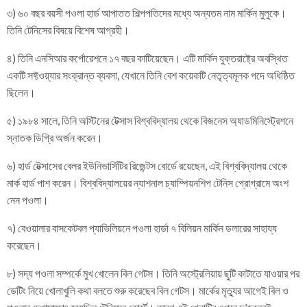
৩) ৬০ বছর বয়সী পওলা হার্ড আপাতত শিল্পপতিদের মধ্যে অন্যতম নাম মার্কিন মুলুকে।
তিনি টেনিসের বিষয়ে বিশেষ আগ্রহী।
৪) তিনি এনসিআর কর্পোরেশনে ১৭ বছর কাটিয়েছেন। এটি মার্কিন যুক্তরাষ্ট্রে অবস্থিত
একটি সফ্টওয়্যার সংক্রান্ত ব্যবসা, যেখানে তিনি বেশ কয়েকটি নেতৃত্বমূলক পদে অধিষ্ঠিত
ছিলেন।
৫) ১৯৮৪ সালে, তিনি অস্টিনের টেক্সাস বিশ্ববিদ্যালয় থেকে বিজনেস অ্যাডমিনিস্ট্রেশনে
স্নাতক ডিগ্রি অর্জন করেন।
৬) হার্ড টেক্সাসের বেলর ইউনিভার্সিটির রিজেন্টস বোর্ডে রয়েছেন, এই বিশ্ববিদ্যালয় থেকে
মার্ক হার্ড পাশ করেন। বিশ্ববিদ্যালয়ের ন্যাশনাল চ্যাম্পিয়নশিপ টেনিস প্রোগ্রামে অংশ
নেন পওলা।
৭) বেওয়ালার বাসকেটবল প্যাভিলিয়নে পওলা হার্ডা ৭ বিলিয়ন মার্কিন ডলারের সাহায্য
করেছেন।
৮) সদ্য পওলা সম্পর্কে মুখ খোলেন বিল গেটস। তিনি অস্ট্রেলিয়ায় ছুটি কাটাতে যাওয়ার পর
ডেটিং নিয়ে খোলাখুলি কথা বলতে শুরু করেছেব বিল গেটস। মার্কের মৃত্যুর আগেই বিল ও