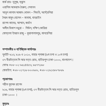
মার্ক রায়- তুলুজ, ফ্রান্স
ওয়াসিম আকরাম-বৈরুত, লেবানন
আবুল কালাম আজাদ খোকন – সিডনি, অস্ট্রেলিয়া
সৈয়দ মামুন হোসেন – মানামা, বাহরাইন
রাশেদ কাদের, আম্মান, জর্ডান
অসীম বিকাশ বড়ুয়া – সিউল, দক্ষিণ কোরিয়া
মোস্তফা ইমরান রাজু – কুয়ালালামপুর, মালয়েশিয়া
সম্পাদকীয় ও বাণিজ্যিক কার্যালয়ঃ
স্যুইট-৯১৩, ৯১৬ ও ১০১০, নাহার প্লাজা (৯ম তলা ও ১০ম তলা)
৩৭ বীরউত্তম সি আর দত্ত রোড, হাতিরপুল ঢাকা-১০০০, বাংলাদেশ।
ফোনঃ +৮৮-০২-৯৬১৪৪৫৩, ৯৬৭৭১৯৮
মোবাইল: +৮৮-০১৭১৬-৮০০৯৮৮, +৮৮-০১৯১৩৮৮৭৮৬৯
প্রকাশকঃ
শরীফ মুহম্মদ রাশেদ
৯১৬, নাহার প্লাজা (৯ম তলা), ৩৭ বীরউত্তম সি আর দত্ত রোড, হাতিরপুল
ঢাকা-১০০০ ।
মুদ্রনঃ