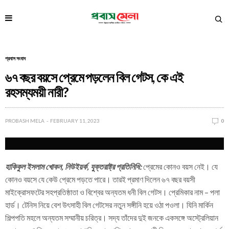
প্রবাস সংবাদ
৬৭ বছর বয়সে প্রেমে পড়লেন বিল গেটস, কে এই
রহসম্যময়ী নারী?
PROBASH MELA
FEBRUARY 11, 2023
0
হাকিকুল ইসলাম খোকন, নিউইয়র্ক, যুক্তরাষ্ট্র প্রতিনিধি:
প্রেমের কোনও বয়স নেই। যে
কোনও বয়সে যে কেউ প্রেমে পড়তে পারে। তারই প্রমাণ দিলেন ৬৭ বছর বয়সী
মাইক্রোসফটের সহপ্রতিষ্ঠাতা ও বিশ্বের অন্যতম ধনী বিল গেটস। প্রেমিকার নাম – পলা
হার্ড। টেনিস নিয়ে বেশ উৎসাহী বিল গেটসের নতুন সঙ্গীনি হয়ে ওঠা পওলা। যিনি মার্কিন
শিল্পপতি মহলে অন্যতম সম্মানীয় চরিত্র। সদ্য তাঁদের দুই জনকে একসঙ্গে অস্ট্রেলিয়ান