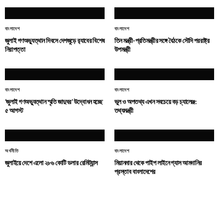
বাংলাদেশ
বাংলাদেশ
জুলাই গণঅভ্যুত্থান দিবসে দেশজুড়ে র‌্যাবের বিশেষ
তিন মন্ত্রী-প্রতিমন্ত্রীর সঙ্গে বৈঠকে সৌদি পররাষ্ট্র
নিরাপত্তা
উপমন্ত্রী
বাংলাদেশ
বাংলাদেশ
‘জুলাই গণঅভ্যুত্থান স্মৃতি জাদুঘর’ উদ্বোধন হচ্ছে
ভুল ও অপতথ্য এখন সবচেয়ে বড় চ্যালেঞ্জ:
৫ আগস্ট
তথ্যমন্ত্রী
অর্থনীতি
বাংলাদেশ
জুলাইয়ে দেশে এলো ২৮৬ কোটি ডলার রেমিট্যান্স
মিয়ানমার থেকে পাইপ লাইনে গ্যাস আমদানির
প্রস্তাব বাংলাদেশের