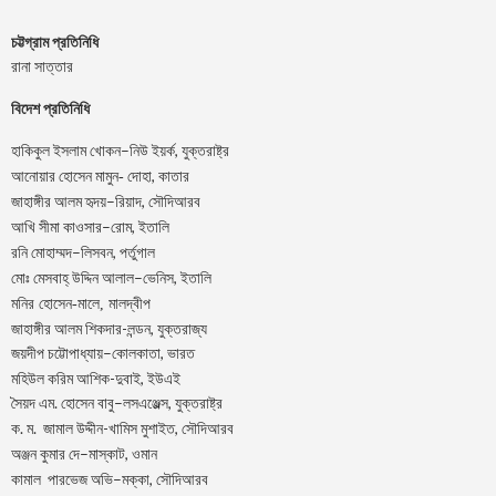
চট্টগ্রাম প্রতিনিধি
রানা সাত্তার
বিদেশ প্রতিনিধি
–
,
হাকিকুল
ইসলাম
খোকন
নিউ
ইয়র্ক
যুক্তরাষ্ট্র
,
আনোয়ার
হোসেন
মামুন-
দোহা
কাতার
–
,
জাহাঙ্গীর
আলম
হৃদয়
রিয়াদ
সৌদিআরব
–
,
আখি
সীমা
কাওসার
রোম
ইতালি
–
,
রনি
মোহাম্মদ
লিসবন
পর্তুগাল
–
,
মোঃ
মেসবাহ্
উদ্দিন
আলাল
ভেনিস
ইতালি
মনির হোসেন-মালে, মালদ্বীপ
জাহাঙ্গীর আলম শিকদার-লন্ডন, যুক্তরাজ্য
–
,
জয়দীপ
চট্টোপাধ্যায়
কোলকাতা
ভারত
মহিউল করিম আশিক-দুবাই, ইউএই
.
–
,
সৈয়দ
এম
হোসেন
বাবু
লসএঞ্জেল্স
যুক্তরাষ্ট্র
.
.
-খামিস মুশাইত,
ক
ম
জামাল
উদ্দীন
সৌদিআরব
–
,
অঞ্জন
কুমার
দে
মাস্কাট
ওমান
–
,
কামাল
পারভেজ
অভি
মক্কা
সৌদিআরব