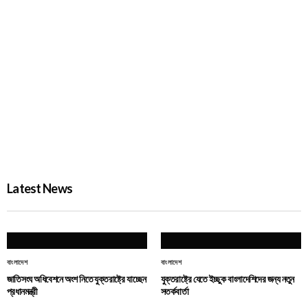
জুলাই গণঅভ্যুত্থান দিবসে দেশজুড়ে র‌্যাবের বিশেষ নিরাপত্তা
PROBASH MELA
3 DAYS AGO
Latest News
বাংলাদেশ
বাংলাদেশ
জাতিসংঘ অধিবেশনে অংশ নিতে যুক্তরাষ্ট্রে যাচ্ছেন
যুক্তরাষ্ট্রে যেতে ইচ্ছুক বাংলাদেশিদের জন্য নতুন
প্রধানমন্ত্রী
সতর্কবার্তা