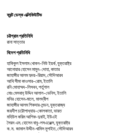
ফ্রন্ট ডেস্ক এক্সিকিউটিভ
চট্টগ্রাম প্রতিনিধি
রানা সাত্তার
বিদেশ প্রতিনিধি
–
,
হাকিকুল
ইসলাম
খোকন
নিউ
ইয়র্ক
যুক্তরাষ্ট্র
,
আনোয়ার
হোসেন
মামুন-
দোহা
কাতার
–
,
জাহাঙ্গীর
আলম
হৃদয়
রিয়াদ
সৌদিআরব
–
,
আখি
সীমা
কাওসার
রোম
ইতালি
–
,
রনি
মোহাম্মদ
লিসবন
পর্তুগাল
–
,
মোঃ
মেসবাহ্
উদ্দিন
আলাল
ভেনিস
ইতালি
মনির হোসেন-মালে, মালদ্বীপ
জাহাঙ্গীর আলম শিকদার-লন্ডন, যুক্তরাজ্য
–
,
জয়দীপ
চট্টোপাধ্যায়
কোলকাতা
ভারত
মহিউল করিম আশিক-দুবাই, ইউএই
.
–
,
সৈয়দ
এম
হোসেন
বাবু
লসএঞ্জেল্স
যুক্তরাষ্ট্র
.
.
-খামিস মুশাইত,
ক
ম
জামাল
উদ্দীন
সৌদিআরব