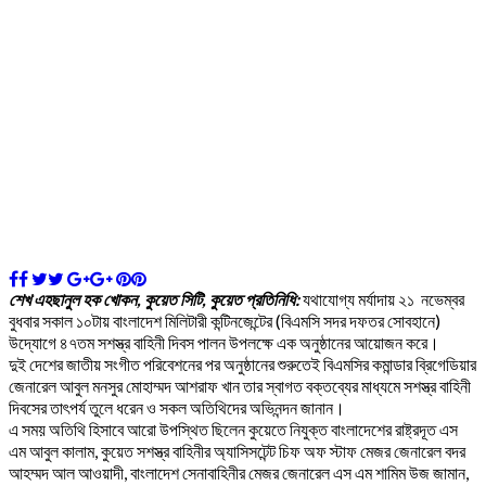
শেখ এহছানুল হক খোকন, কুয়েত সিটি, কুয়েত প্রতিনিধি:
যথাযোগ্য মর্যাদায় ২১ নভেম্বর
বুধবার সকাল ১০টায় বাংলাদেশ মিলিটারী কন্টিনজেন্টের (বিএমসি সদর দফতর সোবহানে)
উদ্যোগে ৪৭তম সশস্ত্র বাহিনী দিবস পালন উপলক্ষে এক অনুষ্ঠানের আয়োজন করে।
দুই দেশের জাতীয় সংগীত পরিবেশনের পর অনুষ্ঠানের শুরুতেই বিএমসির কমান্ডার ব্রিগেডিয়ার
জেনারেল আবুল মনসুর মোহাম্মদ আশরাফ খান তার স্বাগত বক্তব্যের মাধ্যমে সশস্ত্র বাহিনী
দিবসের তাৎপর্য তুলে ধরেন ও সকল অতিথিদের অভিনন্দন জানান।
এ সময় অতিথি হিসাবে আরো উপস্থিত ছিলেন কুয়েতে নিযুক্ত বাংলাদেশের রাষ্ট্রদূত এস
এম আবুল কালাম, কুয়েত সশস্ত্র বাহিনীর অ্যাসিসটেন্ট চিফ অফ স্টাফ মেজর জেনারেল বদর
আহম্মদ আল আওয়াদী, বাংলাদেশ সেনাবাহিনীর মেজর জেনারেল এস এম শামিম উজ জামান,