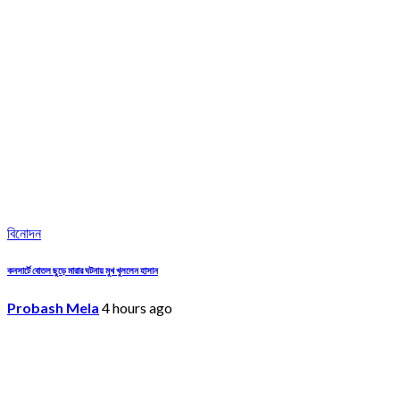
বিনোদন
কনসার্টে বোতল ছুড়ে মারার ঘটনায় মুখ খুললেন হাসান
Probash Mela
4 hours ago