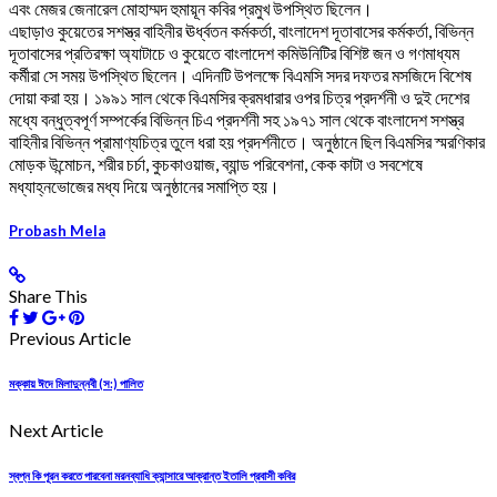
এবং মেজর জেনারেল মোহাম্মদ হুমায়ূন কবির প্রমুখ উপস্থিত ছিলেন।
এছাড়াও কুয়েতের সশস্ত্র বাহিনীর ঊর্ধ্বতন কর্মকর্তা, বাংলাদেশ দূতাবাসের কর্মকর্তা, বিভিন্ন
দূতাবাসের প্রতিরক্ষা অ্যাটাচে ও কুয়েতে বাংলাদেশ কমিউনিটির বিশিষ্ট জন ও গণমাধ্যম
কর্মীরা সে সময় উপস্থিত ছিলেন। এদিনটি উপলক্ষে বিএমসি সদর দফতর মসজিদে বিশেষ
দোয়া করা হয়। ১৯৯১ সাল থেকে বিএমসির ক্রমধারার ওপর চিত্র প্রদর্শনী ও দুই দেশের
মধ্যে বন্ধুত্বপূর্ণ সম্পর্কের বিভিন্ন চিএ প্রদর্শনী সহ ১৯৭১ সাল থেকে বাংলাদেশ সশস্ত্র
বাহিনীর বিভিন্ন প্রামাণ্যচিত্র তুলে ধরা হয় প্রদর্শনীতে। অনুষ্ঠানে ছিল বিএমসির স্মরণিকার
মোড়ক উন্মোচন, শরীর চর্চা, কুচকাওয়াজ, ব্যান্ড
পরিবেশনা, কেক কাটা ও সবশেষে
মধ্যাহ্নভোজের মধ্য দিয়ে অনুষ্ঠানের সমাপ্তি হয়।
Probash Mela
Share This
Previous Article
মক্কায় ঈদে মিলাদুন্নবী (স:) পালিত
Next Article
স্বপ্ন কি পূরন করতে পারবেনা মরনব্যাধি ক্যান্সারে আক্রান্ত ইতালি প্রবাসী কবির