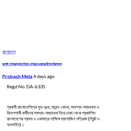
বাংলাদেশ
জুলাই গণঅভ্যুত্থান দিবসে দেশজুড়ে র‌্যাবের বিশেষ নিরাপত্তা
Probash Mela
4 days ago
Regd No. DA-6335
প্রবাসী বাংলাদেশিদের সুখ-দুঃখ, আনন্দ-বেদনা, সাফল্য-সম্ভাবনা ও
বিদেশগামী কর্মীদের সমস্যা-সম্ভাবনা নিয়ে ঢাকা থেকে প্রকাশিত
বাংলাদেশের প্রথম ও একমাত্র পাক্ষিক ম্যাগাজিন পত্রিকা (প্রিন্ট ও
অনলাইন)।