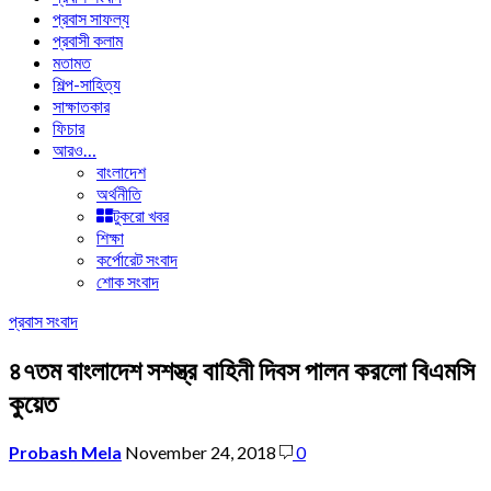
প্রবাস সাফল্য
প্রবাসী কলাম
মতামত
শিল্প-সাহিত্য
সাক্ষাতকার
ফিচার
আরও…
বাংলাদেশ
অর্থনীতি
টুকরো খবর
শিক্ষা
কর্পোরেট সংবাদ
শোক সংবাদ
প্রবাস সংবাদ
৪৭তম বাংলাদেশ সশস্ত্র বাহিনী দিবস পালন করলো বিএমসি
কুয়েত
Probash Mela
November 24, 2018
0