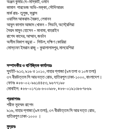
–
,
অঞ্জন
কুমার
দে
মাস্কাট
ওমান
–
,
কামাল
পারভেজ
অভি
মক্কা
সৌদিআরব
মার্ক রায়- তুলুজ, ফ্রান্স
ওয়াসিম আকরাম-বৈরুত, লেবানন
আবুল কালাম আজাদ খোকন – সিডনি, অস্ট্রেলিয়া
সৈয়দ মামুন হোসেন – মানামা, বাহরাইন
রাশেদ কাদের, আম্মান, জর্ডান
অসীম বিকাশ বড়ুয়া – সিউল, দক্ষিণ কোরিয়া
মোস্তফা ইমরান রাজু – কুয়ালালামপুর, মালয়েশিয়া
সম্পাদকীয় ও বাণিজ্যিক কার্যালয়ঃ
স্যুইট-৯১৩, ৯১৬ ও ১০১০, নাহার প্লাজা (৯ম তলা ও ১০ম তলা)
৩৭ বীরউত্তম সি আর দত্ত রোড, হাতিরপুল ঢাকা-১০০০, বাংলাদেশ।
ফোনঃ +৮৮-০২-৯৬১৪৪৫৩, ৯৬৭৭১৯৮
মোবাইল: +৮৮-০১৭১৬-৮০০৯৮৮, +৮৮-০১৯১৩৮৮৭৮৬৯
প্রকাশকঃ
শরীফ মুহম্মদ রাশেদ
৯১৬, নাহার প্লাজা (৯ম তলা), ৩৭ বীরউত্তম সি আর দত্ত রোড,
হাতিরপুল ঢাকা-১০০০ ।
মুদ্রনঃ