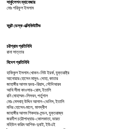
সার্কুলেশন ম্যানেজার
মোঃ শরিফুল ইসলাম
ফ্রন্ট ডেস্ক এক্সিকিউটিভ
চট্টগ্রাম প্রতিনিধি
রানা সাত্তার
বিদেশ প্রতিনিধি
–
,
হাকিকুল
ইসলাম
খোকন
নিউ
ইয়র্ক
যুক্তরাষ্ট্র
,
আনোয়ার
হোসেন
মামুন-
দোহা
কাতার
–
,
জাহাঙ্গীর
আলম
হৃদয়
রিয়াদ
সৌদিআরব
–
,
আখি
সীমা
কাওসার
রোম
ইতালি
–
,
রনি
মোহাম্মদ
লিসবন
পর্তুগাল
–
,
মোঃ
মেসবাহ্
উদ্দিন
আলাল
ভেনিস
ইতালি
মনির হোসেন-মালে, মালদ্বীপ
জাহাঙ্গীর আলম শিকদার-লন্ডন, যুক্তরাজ্য
–
,
জয়দীপ
চট্টোপাধ্যায়
কোলকাতা
ভারত
মহিউল করিম আশিক-দুবাই, ইউএই