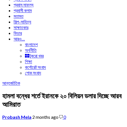
প্রবাস সাফল্য
প্রবাসী কলাম
মতামত
শিল্প-সাহিত্য
সাক্ষাতকার
ফিচার
আরও…
বাংলাদেশ
অর্থনীতি
টুকরো খবর
শিক্ষা
কর্পোরেট সংবাদ
শোক সংবাদ
আন্তর্জাতিক
হামলা বন্ধের শর্তে ইরানকে ২০ বিলিয়ন ডলার দিচ্ছে আরব
আমিরাত
Probash Mela
2 months ago
0