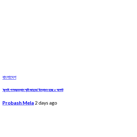
বাংলাদেশ
‘জুলাই গণঅভ্যুত্থান স্মৃতি জাদুঘর’ উদ্বোধন হচ্ছে ৫ আগস্ট
Probash Mela
2 days ago