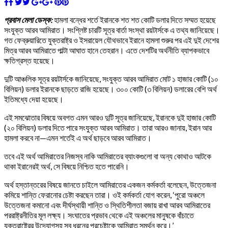
প্রবাস মেলা ডেস্ক:
হামলা বন্ধের শর্তে ইরানকে শত শত কোটি ডলার দিতে সম্মত হয়েছে
সংযুক্ত আরব আমিরাত। সংশ্লিষ্ট চারটি সূত্র বার্তা সংস্থা রয়টার্সকে এ তথ্য জানিয়েছে।
গত ফেব্রুয়ারিতে যুক্তরাষ্ট্র ও ইসরায়েল যৌথভাবে ইরানে হামলা শুরুর পর এই দুই দেশের
মিত্র আরব আমিরাতে পাল্টা আঘাত হানে তেহরান। এতে দেশটির অর্থনীতি ব্যাপকভাবে
ক্ষতিগ্রস্ত হয়েছে।
দুটি আঞ্চলিক সূত্র রয়টার্সকে জানিয়েছে, সংযুক্ত আরব আমিরাত মোট ১ হাজার কোটি (১০
বিলিয়ন) ডলার ইরানকে ছাড়তে রাজি হয়েছে। ৩০০ কোটি (৩ বিলিয়ন) ডলারের বেশি অর্থ
ইতিমধ্যে দেয়া হয়েছে।
এই সমঝোতার বিষয়ে অবগত এমন আরও দুটি সূত্র জানিয়েছে, ইরানকে দুই হাজার কোটি
(২০ বিলিয়ন) ডলার দিতে পারে সংযুক্ত আরব আমিরাত। তারা আরও জানায়, ইরান আর
হামলা করবে না—এমন শর্তেই এ অর্থ ছাড়বে আরব আমিরাত।
তবে এই অর্থ আমিরাতের নিজস্ব নাকি আমিরাতের ব্যাংকগুলো বা অন্য কোথাও আটকে
থাকা ইরানেরই অর্থ, সে বিষয়ে নিশ্চিত হতে পারেনি।
অর্থ হস্তান্তরের বিষয়ে জানতে চাইলে আমিরাতের একজন কর্মকর্তা বলেছেন, উত্তেজনা
কমিয়ে শান্তি ফেরানোর চেষ্টা করছেন তারা। ওই কর্মকর্তা যোগ করেন, ‘পুরো অঞ্চলে
উত্তেজনা কমানো এবং দীর্ঘস্থায়ী শান্তি ও স্থিতিশীলতা বজায় রাখা আরব আমিরাতের
পররাষ্ট্রনীতির মূল লক্ষ্য। সংঘাতের প্রভাব থেকে এই অঞ্চলের মানুষকে বাঁচাতে
যুক্তরাষ্ট্রের উদ্যোগসহ সব ধরনের প্রচেষ্টাকে আমিরাত সমর্থন করে।’