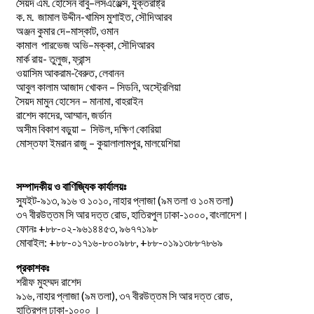
.
–
,
সৈয়দ
এম
হোসেন
বাবু
লসএঞ্জেল্স
যুক্তরাষ্ট্র
.
.
-খামিস মুশাইত,
ক
ম
জামাল
উদ্দীন
সৌদিআরব
–
,
অঞ্জন
কুমার
দে
মাস্কাট
ওমান
–
,
কামাল
পারভেজ
অভি
মক্কা
সৌদিআরব
মার্ক রায়- তুলুজ, ফ্রান্স
ওয়াসিম আকরাম-বৈরুত, লেবানন
আবুল কালাম আজাদ খোকন – সিডনি, অস্ট্রেলিয়া
সৈয়দ মামুন হোসেন – মানামা, বাহরাইন
রাশেদ কাদের, আম্মান, জর্ডান
অসীম বিকাশ বড়ুয়া – সিউল, দক্ষিণ কোরিয়া
মোস্তফা ইমরান রাজু – কুয়ালালামপুর, মালয়েশিয়া
সম্পাদকীয় ও বাণিজ্যিক কার্যালয়ঃ
স্যুইট-৯১৩, ৯১৬ ও ১০১০, নাহার প্লাজা (৯ম তলা ও ১০ম তলা)
৩৭ বীরউত্তম সি আর দত্ত রোড, হাতিরপুল ঢাকা-১০০০, বাংলাদেশ।
ফোনঃ +৮৮-০২-৯৬১৪৪৫৩, ৯৬৭৭১৯৮
মোবাইল: +৮৮-০১৭১৬-৮০০৯৮৮, +৮৮-০১৯১৩৮৮৭৮৬৯
প্রকাশকঃ
শরীফ মুহম্মদ রাশেদ
৯১৬, নাহার প্লাজা (৯ম তলা), ৩৭ বীরউত্তম সি আর দত্ত রোড,
হাতিরপুল ঢাকা-১০০০ ।