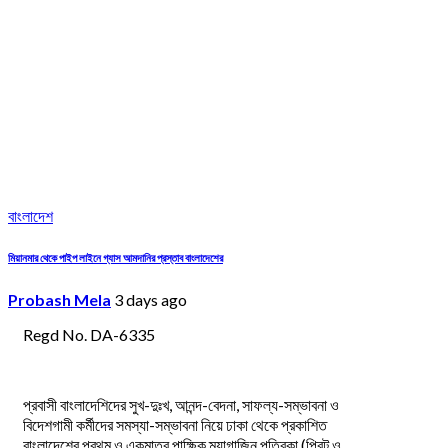
বাংলাদেশ
মিয়ানমার থেকে পাইপ লাইনে গ্যাস আমদানির প্রস্তাব বাংলাদেশের
Probash Mela
3 days ago
Regd No. DA-6335
প্রবাসী বাংলাদেশিদের সুখ-দুঃখ, আনন্দ-বেদনা, সাফল্য-সম্ভাবনা ও
বিদেশগামী কর্মীদের সমস্যা-সম্ভাবনা নিয়ে ঢাকা থেকে প্রকাশিত
বাংলাদেশের প্রথম ও একমাত্র পাক্ষিক ম্যাগাজিন পত্রিকা (প্রিন্ট ও