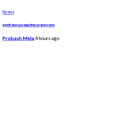
বিনোদন
কনসার্টে বোতল ছুড়ে মারার ঘটনায় মুখ খুললেন হাসান
Probash Mela
4 hours ago