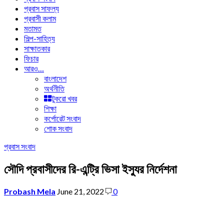
প্রবাস সাফল্য
প্রবাসী কলাম
মতামত
শিল্প-সাহিত্য
সাক্ষাতকার
ফিচার
আরও…
বাংলাদেশ
অর্থনীতি
টুকরো খবর
শিক্ষা
কর্পোরেট সংবাদ
শোক সংবাদ
প্রবাস সংবাদ
সৌদি প্রবাসীদের রি-এন্ট্রি ভিসা ইস্যুর নির্দেশনা
Probash Mela
June 21, 2022
0