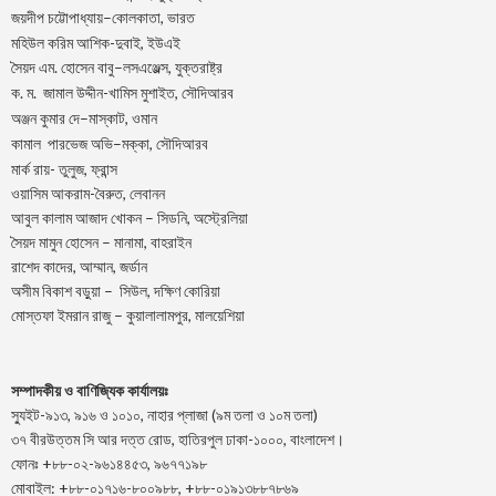
–
,
জয়দীপ
চট্টোপাধ্যায়
কোলকাতা
ভারত
মহিউল করিম আশিক-দুবাই, ইউএই
.
–
,
সৈয়দ
এম
হোসেন
বাবু
লসএঞ্জেল্স
যুক্তরাষ্ট্র
.
.
-খামিস মুশাইত,
ক
ম
জামাল
উদ্দীন
সৌদিআরব
–
,
অঞ্জন
কুমার
দে
মাস্কাট
ওমান
–
,
কামাল
পারভেজ
অভি
মক্কা
সৌদিআরব
মার্ক রায়- তুলুজ, ফ্রান্স
ওয়াসিম আকরাম-বৈরুত, লেবানন
আবুল কালাম আজাদ খোকন – সিডনি, অস্ট্রেলিয়া
সৈয়দ মামুন হোসেন – মানামা, বাহরাইন
রাশেদ কাদের, আম্মান, জর্ডান
অসীম বিকাশ বড়ুয়া – সিউল, দক্ষিণ কোরিয়া
মোস্তফা ইমরান রাজু – কুয়ালালামপুর, মালয়েশিয়া
সম্পাদকীয় ও বাণিজ্যিক কার্যালয়ঃ
স্যুইট-৯১৩, ৯১৬ ও ১০১০, নাহার প্লাজা (৯ম তলা ও ১০ম তলা)
৩৭ বীরউত্তম সি আর দত্ত রোড, হাতিরপুল ঢাকা-১০০০, বাংলাদেশ।
ফোনঃ +৮৮-০২-৯৬১৪৪৫৩, ৯৬৭৭১৯৮
মোবাইল: +৮৮-০১৭১৬-৮০০৯৮৮, +৮৮-০১৯১৩৮৮৭৮৬৯