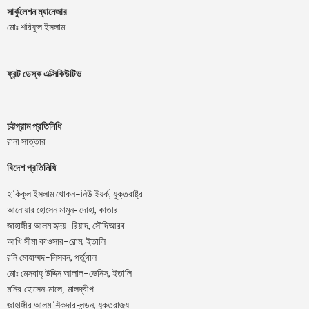
সার্কুলেশন ম্যানেজার
মোঃ শরিফুল ইসলাম
ফ্রন্ট ডেস্ক এক্সিকিউটিভ
চট্টগ্রাম প্রতিনিধি
রানা সাত্তার
বিদেশ প্রতিনিধি
–
,
হাকিকুল
ইসলাম
খোকন
নিউ
ইয়র্ক
যুক্তরাষ্ট্র
,
আনোয়ার
হোসেন
মামুন-
দোহা
কাতার
–
,
জাহাঙ্গীর
আলম
হৃদয়
রিয়াদ
সৌদিআরব
–
,
আখি
সীমা
কাওসার
রোম
ইতালি
–
,
রনি
মোহাম্মদ
লিসবন
পর্তুগাল
–
,
মোঃ
মেসবাহ্
উদ্দিন
আলাল
ভেনিস
ইতালি
মনির হোসেন-মালে, মালদ্বীপ
জাহাঙ্গীর আলম শিকদার-লন্ডন, যুক্তরাজ্য