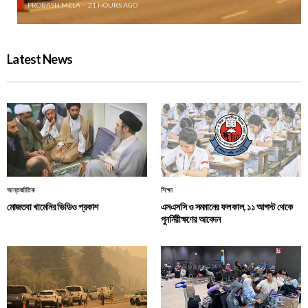
PROBASH MELA
21 HOURS AGO
Latest News
আন্তর্জাতিক
শিক্ষা
মোজতবা খামেনির ভিডিও প্রকাশ
এসএসসি ও সমমানের ফল কাল, ১১ আগস্ট থেকে
পুনর্নিরীক্ষণের আবেদন