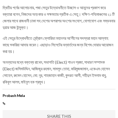
দ্বিতীয় পর্বের আলোচনায়, পদ্মা সেতুর উদ্ভোধনীতে উচ্ছাস ও আনন্দের প্রকাশ করে
বক্তারা বলেন, নিজদের অহংকার ও সক্ষমতার প্রতীক এ সেতু। দক্ষিণ-পশ্চিমাঞ্চলের ২১ টি
জেলার সাথে রাজধানী ঢাকা সহ দেশের অপরাপর অংশের সংযোগ, যোগাযোগ এবং সম্ভবনার
দুয়ার আজ উন্মুক্ত।
এই সেতুর উদ্বোধনীতে সেন্ট্রাল ফ্লোরিডা মহানগর আ’লীগের সদস্যরা মহান আল্লাহ
কাছে শুকরিয়া আদায় করেন। এছাড়াও সিলেটের বন্যার্তদের জন্য বিশেষ দোয়ার আয়োজন
করা হয়।
অনন্যদের মধ্যে বক্তব্য রাখেন, সভাপতি (Elect) শাওন প্রজা, সাধারণ সম্পাদক
(Elect) জসিমউদ্দিন, আজিজুর রহমান, সামসুদ তোহা, করিমুজজামান, একেএম হোসেন
সোহেল, রুমেল হোসেন, মো: নূর, শাহজাহান কাজী, কুদরত আলী, শহীদুল ইসলাম বাবু,
রকিবুল আলম, মাইনুল হক প্রমুখ।
Probash Mela
SHARE THIS