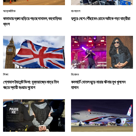
আন্তর্জাতিক
বাংলাদেশ
কানাডায় দ্রুত ছড়িয়ে পড়ছে দাবানল, বহু বাড়িঘর
দুপুরে দেশে পৌঁছাবেন রোমে আটকে পড়া যাত্রীরা
ধ্বংস
শিক্ষা
বিনোদন
গ্লোবাল ট্যালেন্ট ভিসা: যুক্তরাজ্যে মাত্র তিন
কনসার্টে বোতল ছুড়ে মারার ঘটনায় মুখ খুললেন
বছরে স্থায়ী হওয়ার সুযোগ
হাসান