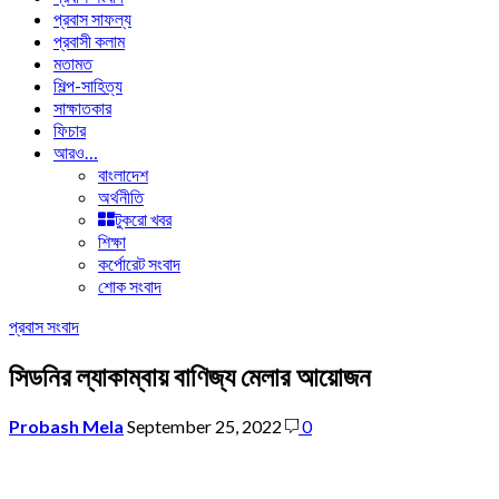
প্রবাস সাফল্য
প্রবাসী কলাম
মতামত
শিল্প-সাহিত্য
সাক্ষাতকার
ফিচার
আরও…
বাংলাদেশ
অর্থনীতি
টুকরো খবর
শিক্ষা
কর্পোরেট সংবাদ
শোক সংবাদ
প্রবাস সংবাদ
সিডনির ল্যাকাম্বায় বাণিজ্য মেলার আয়োজন
Probash Mela
September 25, 2022
0