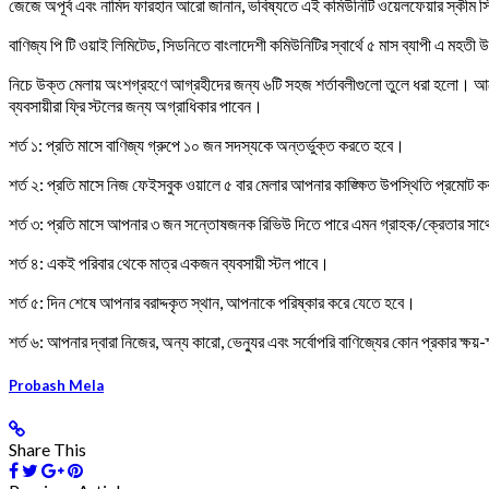
জেজে অপূর্ব এবং নামিদ ফারহান আরো জানান, ভবিষ্যতে এই কমিউনিটি ওয়েলফেয়ার স্কীম সিড
বাণিজ্য পি টি ওয়াই লিমিটেড, সিডনিতে বাংলাদেশী কমিউনিটির স্বার্থে ৫ মাস ব্যাপী এ মহত
নিচে উক্ত মেলায় অংশগ্রহণে আগ্রহীদের জন্য ৬টি সহজ শর্তাবলীগুলো তুলে ধরা হলো। আবেদ
ব্যবসায়ীরা ফ্রি স্টলের জন্য অগ্রাধিকার পাবেন।
শর্ত ১: প্রতি মাসে বাণিজ্য গ্রুপে ১০ জন সদস্যকে অন্তর্ভুক্ত করতে হবে।
শর্ত ২: প্রতি মাসে নিজ ফেইসবুক ওয়ালে ৫ বার মেলার আপনার কাঙ্ক্ষিত উপস্থিতি প্রমোট
শর্ত ৩: প্রতি মাসে আপনার ৩ জন সন্তোষজনক রিভিউ দিতে পারে এমন গ্রাহক/ক্রেতার সাথ
শর্ত ৪: একই পরিবার থেকে মাত্র একজন ব্যবসায়ী স্টল পাবে।
শর্ত ৫: দিন শেষে আপনার বরাদ্দকৃত স্থান, আপনাকে পরিষ্কার করে যেতে হবে।
শর্ত ৬: আপনার দ্বারা নিজের, অন্য কারো, ভেন্যুর এবং সর্বোপরি বাণিজ্যের কোন প্রকার ক্ষয়-ক্
Probash Mela
Share This