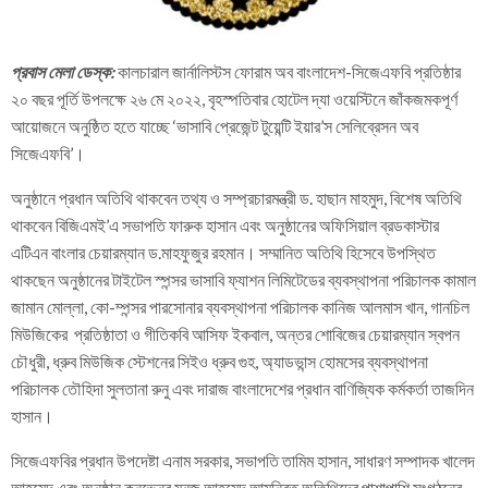
প্রবাস মেলা ডেস্ক:
কালচারাল জার্নালিস্টস ফোরাম অব বাংলাদেশ-সিজেএফবি প্রতিষ্ঠার
২০ বছর পূর্তি উপলক্ষে ২৬ মে ২০২২, বৃহস্পতিবার হোটেল দ্যা ওয়েস্টিনে জাঁকজমকপূর্ণ
আয়োজনে অনুষ্ঠিত হতে যাচ্ছে ‘ভাসাবি প্রেজেন্ট টুয়েন্টি ইয়ার’স সেলিব্রেসন অব
সিজেএফবি’।
অনুষ্ঠানে প্রধান অতিথি থাকবেন তথ্য ও সম্প্রচারমন্ত্রী ড. হাছান মাহমুদ, বিশেষ অতিথি
থাকবেন বিজিএমই’এ সভাপতি ফারুক হাসান এবং অনুষ্ঠানের অফিসিয়াল ব্রডকাস্টার
এটিএন বাংলার চেয়ারম্যান ড.মাহফুজুর রহমান। সম্মানিত অতিথি হিসেবে উপস্থিত
থাকছেন অনুষ্ঠানের টাইটেল স্পন্সর ভাসাবি ফ্যাশন লিমিটেডের ব্যবস্থাপনা পরিচালক কামাল
জামান মোল্লা, কো-ম্পন্সর পারসোনার ব্যবস্থাপনা পরিচালক কানিজ আলমাস খান, গানচিল
মিউজিকের প্রতিষ্ঠাতা ও গীতিকবি আসিফ ইকবাল, অন্তর শোবিজের চেয়ারম্যান স্বপন
চৌধুরী, ধ্রুব মিউজিক স্টেশনের সিইও ধ্রুব গুহ, অ্যাডভান্স হোমসের ব্যবস্থাপনা
পরিচালক তৌহিদা সুলতানা রুনু এবং দারাজ বাংলাদেশের প্রধান বাণিজ্যিক কর্মকর্তা তাজদিন
হাসান।
সিজেএফবির প্রধান উপদেষ্টা এনাম সরকার, সভাপতি তামিম হাসান, সাধারণ সম্পাদক খালেদ
আহমেদ এবং অনুষ্ঠান কনভেনর মনজু আহমেদ আমন্ত্রিত অতিথিদের পাশাপাশি সংগঠনের