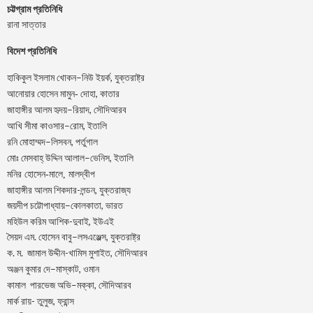
চট্টগ্রাম প্রতিনিধি
রানা সাত্তার
বিদেশ প্রতিনিধি
–
,
হাকিকুল
ইসলাম
খোকন
নিউ
ইয়র্ক
যুক্তরাষ্ট্র
,
আনোয়ার
হোসেন
মামুন-
দোহা
কাতার
–
,
জাহাঙ্গীর
আলম
হৃদয়
রিয়াদ
সৌদিআরব
–
,
আখি
সীমা
কাওসার
রোম
ইতালি
–
,
রনি
মোহাম্মদ
লিসবন
পর্তুগাল
–
,
মোঃ
মেসবাহ্
উদ্দিন
আলাল
ভেনিস
ইতালি
মনির হোসেন-মালে, মালদ্বীপ
জাহাঙ্গীর আলম শিকদার-লন্ডন, যুক্তরাজ্য
–
,
জয়দীপ
চট্টোপাধ্যায়
কোলকাতা
ভারত
মহিউল করিম আশিক-দুবাই, ইউএই
.
–
,
সৈয়দ
এম
হোসেন
বাবু
লসএঞ্জেল্স
যুক্তরাষ্ট্র
.
.
-খামিস মুশাইত,
ক
ম
জামাল
উদ্দীন
সৌদিআরব
–
,
অঞ্জন
কুমার
দে
মাস্কাট
ওমান
–
,
কামাল
পারভেজ
অভি
মক্কা
সৌদিআরব
মার্ক রায়- তুলুজ, ফ্রান্স