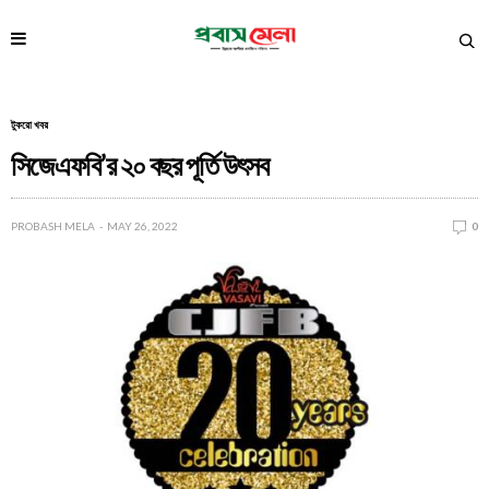
টুকরো খবর
সিজেএফবি’র ২০ বছর পূর্তি উৎসব
PROBASH MELA
MAY 26, 2022
0