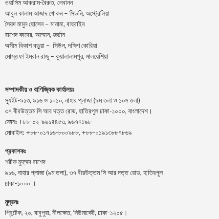
ওয়াসিম আকরাম-বৈরুত, লেবানন
আবুল কালাম আজাদ খোকন – সিডনি, অস্ট্রেলিয়া
সৈয়দ মামুন হোসেন – মানামা, বাহরাইন
রাশেদ কাদের, আম্মান, জর্ডান
অসীম বিকাশ বড়ুয়া – সিউল, দক্ষিণ কোরিয়া
মোস্তফা ইমরান রাজু – কুয়ালালামপুর, মালয়েশিয়া
সম্পাদকীয় ও বাণিজ্যিক কার্যালয়ঃ
স্যুইট-৯১৩, ৯১৬ ও ১০১০, নাহার প্লাজা (৯ম তলা ও ১০ম তলা)
৩৭ বীরউত্তম সি আর দত্ত রোড, হাতিরপুল ঢাকা-১০০০, বাংলাদেশ।
ফোনঃ +৮৮-০২-৯৬১৪৪৫৩, ৯৬৭৭১৯৮
মোবাইল: +৮৮-০১৭১৬-৮০০৯৮৮, +৮৮-০১৯১৩৮৮৭৮৬৯
প্রকাশকঃ
শরীফ মুহম্মদ রাশেদ
৯১৬, নাহার প্লাজা (৯ম তলা), ৩৭ বীরউত্তম সি আর দত্ত রোড, হাতিরপুল
ঢাকা-১০০০ ।
মুদ্রনঃ
প্রিন্টেক, ২০, বাবুপুরা, নীলক্ষেত, নিউমার্কেট, ঢাকা-১২০৫।