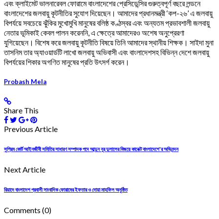
এবং ক্লাইমেট ভালনারেবল ফোরামে বাংলাদেশের প্রেসিডেন্সির গুরুত্বপূর্ণ বছরে লন্ডনে
বাংলাদেশের জলবায়ু কূটনীতির সুযোগ দিয়েছেন। আমাদের প্রধানমন্ত্রী ‘কপ-২৬’ এ জলবায়ু
বিপর্যয়ে সবচেয়ে ঝুঁকির মুখোমুখি মানুষের বলিষ্ঠ কণ্ঠস্বর এবং অন্যতম প্রভাবশালী জলবায়ু
নেতার ভূমিকাই কেবল পালন করেননি, এ ক্ষেত্রে আমাদেরও অশেষ অনুপ্রেরণা
যুগিয়েছেন। বিশেষ করে জলবায়ু কূটনীতি বিষয়ে তিনি আমাদের স্থানীয় শিক্ষক। সাইদা মুনা
তাসনিম তার অ্যাওয়ার্ডটি লাখো জলবায়ু অভিবাসী এবং বাংলাদেশসহ বিভিন্ন দেশে জলবায়ু
বিপর্যয়ের শিকার অগণিত মানুষের প্রতি উৎসর্গ করেন।
Probash Mela
Share This
Previous Article
সুপ্রিম কোর্ট আইনজীবী সমিতির সাধারণ সম্পাদক পদে আব্দুন নূর দুলালের বিজয়ে কানেক্ট বাংলাদেশে'র অভিনন্দন
Next Article
রিয়াদে বাংলাদেশ প্রবাসী সাংবাদিক ফোরামের ইফতার ও দোয়া মাহফিল অনুষ্ঠিত
Comments
(0)