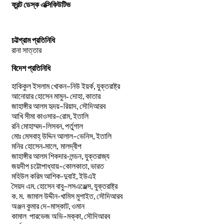
ফ্রন্ট ডেস্ক এক্সিকিউটিভ
চট্টগ্রাম প্রতিনিধি
রানা সাত্তার
বিদেশ প্রতিনিধি
–
,
হাকিকুল
ইসলাম
খোকন
নিউ
ইয়র্ক
যুক্তরাষ্ট্র
,
আনোয়ার
হোসেন
মামুন-
দোহা
কাতার
–
,
জাহাঙ্গীর
আলম
হৃদয়
রিয়াদ
সৌদিআরব
–
,
আখি
সীমা
কাওসার
রোম
ইতালি
–
,
রনি
মোহাম্মদ
লিসবন
পর্তুগাল
–
,
মোঃ
মেসবাহ্
উদ্দিন
আলাল
ভেনিস
ইতালি
মনির হোসেন-মালে, মালদ্বীপ
জাহাঙ্গীর আলম শিকদার-লন্ডন, যুক্তরাজ্য
–
,
জয়দীপ
চট্টোপাধ্যায়
কোলকাতা
ভারত
মহিউল করিম আশিক-দুবাই, ইউএই
.
–
,
সৈয়দ
এম
হোসেন
বাবু
লসএঞ্জেল্স
যুক্তরাষ্ট্র
.
.
-খামিস মুশাইত,
ক
ম
জামাল
উদ্দীন
সৌদিআরব
–
,
অঞ্জন
কুমার
দে
মাস্কাট
ওমান
–
,
কামাল
পারভেজ
অভি
মক্কা
সৌদিআরব