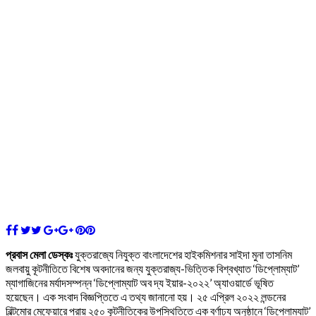
প্রবাস মেলা ডেস্কঃ
যুক্তরাজ্যে নিযুক্ত বাংলাদেশের হাইকমিশনার সাইদা মুনা তাসনিম
জলবায়ু কূটনীতিতে বিশেষ অবদানের জন্য যুক্তরাজ্য-ভিত্তিক বিশ্বখ্যাত ‘ডিপ্লোম্যাট’
ম্যাগাজিনের মর্যাদসম্পন্ন ‘ডিপ্লোম্যাট অব দ্য ইয়ার-২০২২’ অ্যাওয়ার্ডে ভূষিত
হয়েছেন। এক সংবাদ বিজ্ঞপ্তিতে এ তথ্য জানানো হয়। ২৫ এপ্রিল ২০২২ লন্ডনের
বিল্টমোর মেফেয়ারে প্রায় ২৫০ কূটনীতিকের উপস্থিতিতে এক বর্ণাঢ্য অনুষ্ঠানে ‘ডিপ্লোম্যাট’