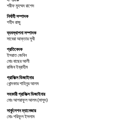
শরীফ মুহম্মদ রাশেদ
নির্বাহী সম্পাদক
শহীদ রাজু
ব্যবস্থাপনা সম্পাদক
সাবেরা আক্তার সুখী
প্রতিবেদক
ইসরাত জেবিন
মোঃ বাছের আলী
রাজিব ইব্রাহীম
গ্রাফিক্স ডিজাইনার
খোন্দকার শাহিনুর আলম
সহকারী গ্রাফিক্স ডিজাইনার
মোঃ আশরাফুল আলম (মাসুদ)
সার্কুলেশন ম্যানেজার
মোঃ শরিফুল ইসলাম