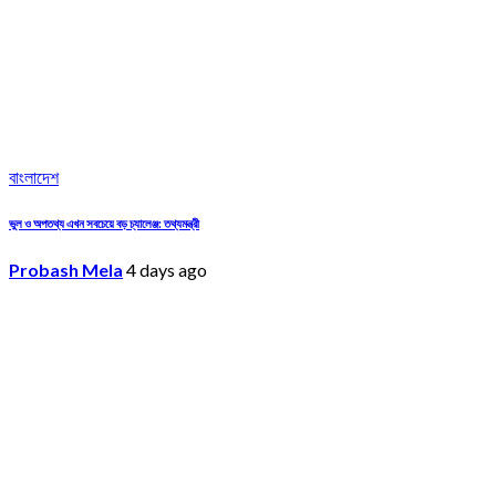
বাংলাদেশ
ভুল ও অপতথ্য এখন সবচেয়ে বড় চ্যালেঞ্জ: তথ্যমন্ত্রী
Probash Mela
4 days ago