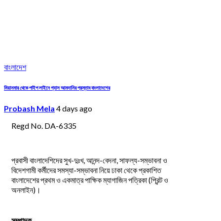
বাংলাদেশ
মিয়ানমার থেকে পাইপ লাইনে গ্যাস আমদানির প্রস্তাব বাংলাদেশের
Probash Mela
4 days ago
Regd No. DA-6335
প্রবাসী বাংলাদেশিদের সুখ-দুঃখ, আনন্দ-বেদনা, সাফল্য-সম্ভাবনা ও
বিদেশগামী কর্মীদের সমস্যা-সম্ভাবনা নিয়ে ঢাকা থেকে প্রকাশিত
বাংলাদেশের প্রথম ও একমাত্র পাক্ষিক ম্যাগাজিন পত্রিকা (প্রিন্ট ও
অনলাইন)।
সম্পাদক