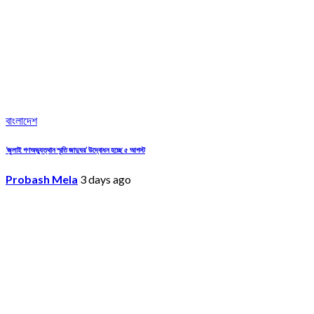
বাংলাদেশ
‘জুলাই গণঅভ্যুত্থান স্মৃতি জাদুঘর’ উদ্বোধন হচ্ছে ৫ আগস্ট
Probash Mela
3 days ago