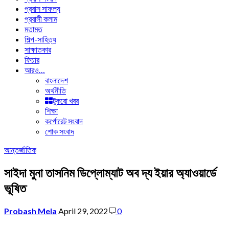
প্রবাস সাফল্য
প্রবাসী কলাম
মতামত
শিল্প-সাহিত্য
সাক্ষাতকার
ফিচার
আরও…
বাংলাদেশ
অর্থনীতি
টুকরো খবর
শিক্ষা
কর্পোরেট সংবাদ
শোক সংবাদ
আন্তর্জাতিক
সাইদা মুনা তাসনিম ডিপ্লোম্যাট অব দ্য ইয়ার অ্যাওয়ার্ডে
ভূষিত
Probash Mela
April 29, 2022
0