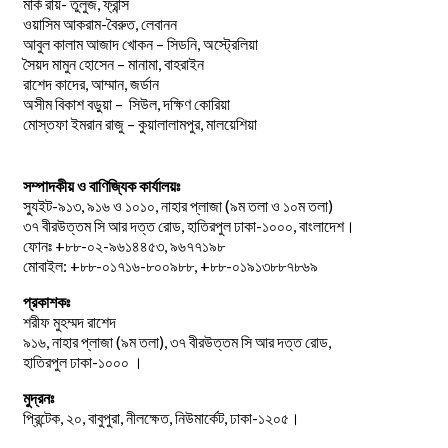
মার্ক রায়- তুলুজ, ফ্রান্স
ওয়াসিম আকরাম-বৈরুত, লেবানন
আবুল কালাম আজাদ খোকন – সিডনি, অস্ট্রেলিয়া
সৈয়দ মামুন হোসেন – মানামা, বাহরাইন
রাশেদ কাদের, আম্মান, জর্ডান
অসীম বিকাশ বড়ুয়া – সিউল, দক্ষিণ কোরিয়া
মোস্তফা ইমরান রাজু – কুয়ালালামপুর, মালয়েশিয়া
সম্পাদকীয় ও বাণিজ্যিক কার্যালয়ঃ
স্যুইট-৯১৩, ৯১৬ ও ১০১০, নাহার প্লাজা (৯ম তলা ও ১০ম তলা)
৩৭ বীরউত্তম সি আর দত্ত রোড, হাতিরপুল ঢাকা-১০০০, বাংলাদেশ।
ফোনঃ +৮৮-০২-৯৬১৪৪৫৩, ৯৬৭৭১৯৮
মোবাইল: +৮৮-০১৭১৬-৮০০৯৮৮, +৮৮-০১৯১৩৮৮৭৮৬৯
প্রকাশকঃ
শরীফ মুহম্মদ রাশেদ
৯১৬, নাহার প্লাজা (৯ম তলা), ৩৭ বীরউত্তম সি আর দত্ত রোড,
হাতিরপুল ঢাকা-১০০০ ।
মুদ্রনঃ
প্রিন্টেক, ২০, বাবুপুরা, নীলক্ষেত, নিউমার্কেট, ঢাকা-১২০৫।