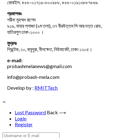
মোবাইল: +৮৮-০১৭১৬-৮০০৯৮৮, +৮৮-০১৯১৩৮৮৭৮৬৯
প্রকাশকঃ
শরীফ মুহম্মদ রাশেদ
৯১৬, নাহার প্লাজা (৯ম তলা), ৩৭ বীরউত্তম সি আর দত্ত রোড,
হাতিরপুল ঢাকা-১০০০ ।
মুদ্রনঃ
প্রিন্টেক, ২০, বাবুপুরা, নীলক্ষেত, নিউমার্কেট, ঢাকা-১২০৫।
e-mail:
probashmelanews@gmail.com
info@probash-mela.com
Develop by :
RMITTech
Lost Password
Back ⟶
Login
Register