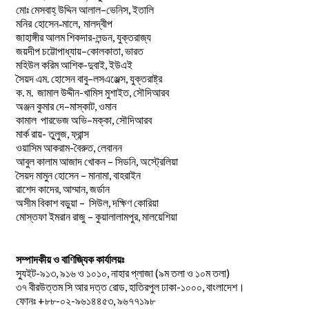
–
,
মোঃ
মেসবাহ্
উদ্দিন
আলাল
ভেনিস
ইতালি
মনির হোসেন-মালে, মালদ্বীপ
জাহাঙ্গীর আলম শিকদার-লন্ডন, যুক্তরাজ্য
–
,
জয়দীপ
চট্টোপাধ্যায়
কোলকাতা
ভারত
মহিউল করিম আশিক-দুবাই, ইউএই
.
–
,
সৈয়দ
এম
হোসেন
বাবু
লসএঞ্জেল্স
যুক্তরাষ্ট্র
.
.
-খামিস মুশাইত,
ক
ম
জামাল
উদ্দীন
সৌদিআরব
–
,
অঞ্জন
কুমার
দে
মাস্কাট
ওমান
–
,
কামাল
পারভেজ
অভি
মক্কা
সৌদিআরব
মার্ক রায়- তুলুজ, ফ্রান্স
ওয়াসিম আকরাম-বৈরুত, লেবানন
আবুল কালাম আজাদ খোকন – সিডনি, অস্ট্রেলিয়া
সৈয়দ মামুন হোসেন – মানামা, বাহরাইন
রাশেদ কাদের, আম্মান, জর্ডান
অসীম বিকাশ বড়ুয়া – সিউল, দক্ষিণ কোরিয়া
মোস্তফা ইমরান রাজু – কুয়ালালামপুর, মালয়েশিয়া
সম্পাদকীয় ও বাণিজ্যিক কার্যালয়ঃ
স্যুইট-৯১৩, ৯১৬ ও ১০১০, নাহার প্লাজা (৯ম তলা ও ১০ম তলা)
৩৭ বীরউত্তম সি আর দত্ত রোড, হাতিরপুল ঢাকা-১০০০, বাংলাদেশ।
ফোনঃ +৮৮-০২-৯৬১৪৪৫৩, ৯৬৭৭১৯৮