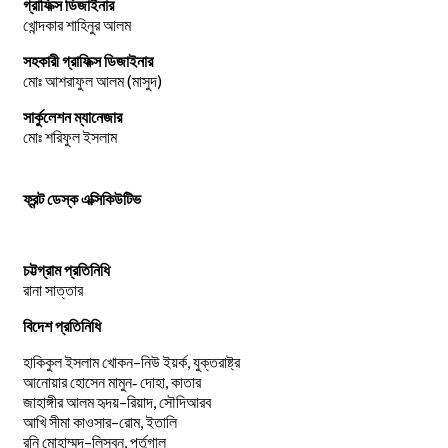
গ্রাফিক্স ডিজাইনার
খোন্দকার শাহিনুর আলম
সহকারী গ্রাফিক্স ডিজাইনার
মোঃ আশরাফুল আলম (মাসুদ)
সার্কুলেশন ম্যানেজার
মোঃ শরিফুল ইসলাম
ফ্রন্ট ডেস্ক এক্সিকিউটিভ
চট্টগ্রাম প্রতিনিধি
রানা সাত্তার
বিদেশ প্রতিনিধি
–
,
হাকিকুল
ইসলাম
খোকন
নিউ
ইয়র্ক
যুক্তরাষ্ট্র
,
আনোয়ার
হোসেন
মামুন-
দোহা
কাতার
–
,
জাহাঙ্গীর
আলম
হৃদয়
রিয়াদ
সৌদিআরব
–
,
আখি
সীমা
কাওসার
রোম
ইতালি
–
,
রনি
মোহাম্মদ
লিসবন
পর্তুগাল