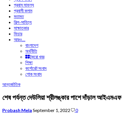
প্রবাস সাফল্য
প্রবাসী কলাম
মতামত
শিল্প-সাহিত্য
সাক্ষাতকার
ফিচার
আরও…
বাংলাদেশ
অর্থনীতি
টুকরো খবর
শিক্ষা
কর্পোরেট সংবাদ
শোক সংবাদ
আন্তর্জাতিক
শেষ পর্যন্ত দেউলিয়া শ্রীলঙ্কার পাশে দাঁড়াল আইএমএফ
Probash Mela
September 1, 2022
0