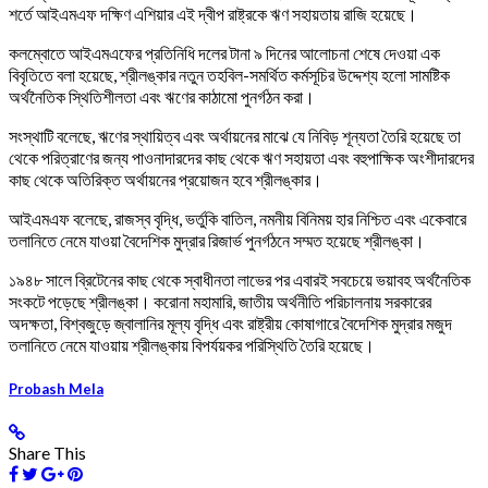
শর্তে আইএমএফ দক্ষিণ এশিয়ার এই দ্বীপ রাষ্ট্রকে ঋণ সহায়তায় রাজি হয়েছে।
কলম্বোতে আইএমএফের প্রতিনিধি দলের টানা ৯ দিনের আলোচনা শেষে দেওয়া এক
বিবৃতিতে বলা হয়েছে, শ্রীলঙ্কার নতুন তহবিল-সমর্থিত কর্মসূচির উদ্দেশ্য হলো সামষ্টিক
অর্থনৈতিক স্থিতিশীলতা এবং ঋণের কাঠামো পুনর্গঠন করা।
সংস্থাটি বলেছে, ঋণের স্থায়িত্ব এবং অর্থায়নের মাঝে যে নিবিড় শূন্যতা তৈরি হয়েছে তা
থেকে পরিত্রাণের জন্য পাওনাদারদের কাছ থেকে ঋণ সহায়তা এবং বহুপাক্ষিক অংশীদারদের
কাছ থেকে অতিরিক্ত অর্থায়নের প্রয়োজন হবে শ্রীলঙ্কার।
আইএমএফ বলেছে, রাজস্ব বৃদ্ধি, ভর্তুকি বাতিল, নমনীয় বিনিময় হার নিশ্চিত এবং একেবারে
তলানিতে নেমে যাওয়া বৈদেশিক মুদ্রার রিজার্ভ পুনর্গঠনে সম্মত হয়েছে শ্রীলঙ্কা।
১৯৪৮ সালে ব্রিটেনের কাছ থেকে স্বাধীনতা লাভের পর এবারই সবচেয়ে ভয়াবহ অর্থনৈতিক
সংকটে পড়েছে শ্রীলঙ্কা। করোনা মহামারি, জাতীয় অর্থনীতি পরিচালনায় সরকারের
অদক্ষতা, বিশ্বজুড়ে জ্বালানির মূল্য বৃদ্ধি এবং রাষ্ট্রীয় কোষাগারে বৈদেশিক মুদ্রার মজুদ
তলানিতে নেমে যাওয়ায় শ্রীলঙ্কায় বিপর্যয়কর পরিস্থিতি তৈরি হয়েছে।
Probash Mela
Share This