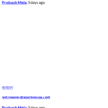
Probash Mela
3 days ago
বাংলাদেশ
‘জুলাই গণঅভ্যুত্থান স্মৃতি জাদুঘর’ উদ্বোধন হচ্ছে ৫ আগস্ট
Probash Mela
3 days ago