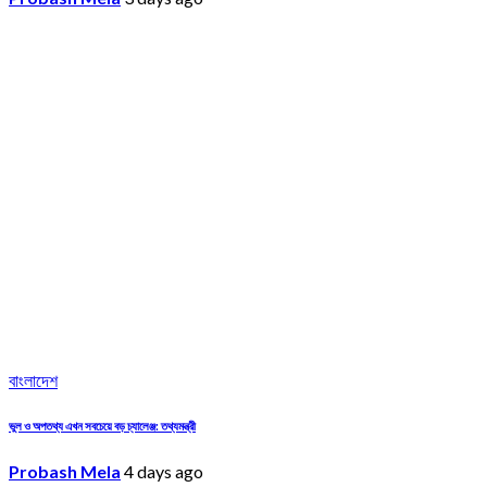
বাংলাদেশ
ভুল ও অপতথ্য এখন সবচেয়ে বড় চ্যালেঞ্জ: তথ্যমন্ত্রী
Probash Mela
4 days ago