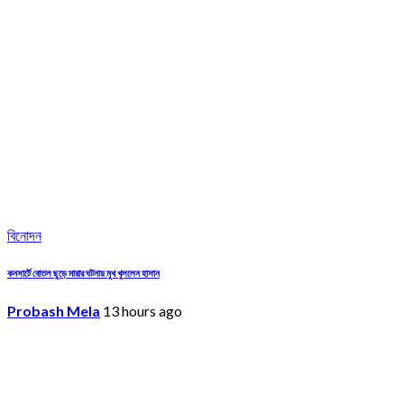
বিনোদন
কনসার্টে বোতল ছুড়ে মারার ঘটনায় মুখ খুললেন হাসান
Probash Mela
13 hours ago