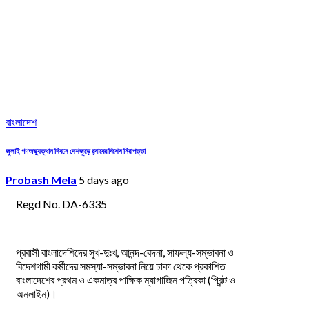
বাংলাদেশ
জুলাই গণঅভ্যুত্থান দিবসে দেশজুড়ে র‌্যাবের বিশেষ নিরাপত্তা
Probash Mela
5 days ago
Regd No. DA-6335
প্রবাসী বাংলাদেশিদের সুখ-দুঃখ, আনন্দ-বেদনা, সাফল্য-সম্ভাবনা ও
বিদেশগামী কর্মীদের সমস্যা-সম্ভাবনা নিয়ে ঢাকা থেকে প্রকাশিত
বাংলাদেশের প্রথম ও একমাত্র পাক্ষিক ম্যাগাজিন পত্রিকা (প্রিন্ট ও
অনলাইন)।