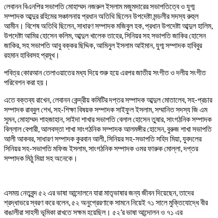
লেবানন বিএনপির সভাপতি মোহাম্মদ নজরুল ইসলাম মজুমদারের সভাপতিত্বে ও যুগ্ম
সম্পাদক আব্দুর রহিমের সঞ্চালনায় প্রধান অতিথি ছিলেন উপদেষ্টা মন্ডলীর সদস্য রুহুল
আমীন। বিশেষ অতিথি ছিলেন, সাধারণ সম্পাদক মজিবুল হক, প্রধান উপদেষ্টা আব্দুল হালিম,
উপদেষ্টা আমির হোসেন কলিম, আব্দুল খালেক তাহের, সিনিয়র সহ সভাপতি জাকির হোসেন
জাকির, সহ সভাপতি আবু বক্কর ছিদ্দিক, আমিনুল ইসলাম আইমান, যুগ্ম সম্পাদক হাবিবুর
রহমান হাবিবসহ প্রমূখ।
পবিত্র কোরআন তেলাওয়াতের মধ্য দিয়ে শুরু হয়ে এরপর জাতীয় সংগীত ও দলীয় সংগীত
পরিবেশন করা হয়।
এতে বক্তব্য রাখেন, লেবানন কেন্দ্রীয় কমিটির দপ্তর সম্পাদক আব্দুল মোতালেব, সহ-প্রচার
সম্পাদক রাব্বুল শেখ, সহ-শিক্ষা বিষয়ক সম্পাদক সাইফুল ইসলাম, সম্মানিত সদস্য জি এম
সুমন, মোহাম্মদ শাহজাহান, সাইদা শাখার সভাপতি বেলাল হোসেন তুষার, সাংগঠনিক সম্পাদক
বিল্লাল বেপারী, আলবস্তা শাখা সাংগঠনিক সম্পাদক আলমঙ্গীর হোসেন, বুরুজ শাখা সভাপতি
আলী আকবর, সাধারণ সম্পাদক কুরবান আলী, সিনিয়র সহ-সভাপতি সহিদ মিয়া, যুবদলের
সিনিয়র সহ-সভাপতি মফিজ ইসলাম, সাংগঠনিক সম্পাদক ওমর ফারুক মোল্লা, দপ্তর
সম্পাদক মিঠু মিয়া সহ অনেকে।
এসময় নেতৃবৃন্দ ৫২ এর ভাষা আন্দোলনে যারা মাতৃভাষার জন্য জীবন দিয়েছেন, তাদের
শ্রদ্ধাভরে স্বরণ করে বলেন, ৫২ অনুপ্রেরণাকে সামনে নিয়েই ৭১ সালে মুক্তিযোদ্ধে বীর
বাঙালীরা সাহসী ভূমিকা রাখতে সক্ষম হয়েছিল। ৫২’র ভাষা আন্দোলন ও ৭১ এর