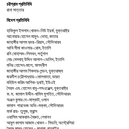
চট্টগ্রাম প্রতিনিধি
রানা সাত্তার
বিদেশ প্রতিনিধি
–
,
হাকিকুল
ইসলাম
খোকন
নিউ
ইয়র্ক
যুক্তরাষ্ট্র
,
আনোয়ার
হোসেন
মামুন-
দোহা
কাতার
–
,
জাহাঙ্গীর
আলম
হৃদয়
রিয়াদ
সৌদিআরব
–
,
আখি
সীমা
কাওসার
রোম
ইতালি
–
,
রনি
মোহাম্মদ
লিসবন
পর্তুগাল
–
,
মোঃ
মেসবাহ্
উদ্দিন
আলাল
ভেনিস
ইতালি
মনির হোসেন-মালে, মালদ্বীপ
জাহাঙ্গীর আলম শিকদার-লন্ডন, যুক্তরাজ্য
–
,
জয়দীপ
চট্টোপাধ্যায়
কোলকাতা
ভারত
মহিউল করিম আশিক-দুবাই, ইউএই
.
–
,
সৈয়দ
এম
হোসেন
বাবু
লসএঞ্জেল্স
যুক্তরাষ্ট্র
.
.
-খামিস মুশাইত,
ক
ম
জামাল
উদ্দীন
সৌদিআরব
–
,
অঞ্জন
কুমার
দে
মাস্কাট
ওমান
–
,
কামাল
পারভেজ
অভি
মক্কা
সৌদিআরব
মার্ক রায়- তুলুজ, ফ্রান্স
ওয়াসিম আকরাম-বৈরুত, লেবানন
আবুল কালাম আজাদ খোকন – সিডনি, অস্ট্রেলিয়া
সৈয়দ মামুন হোসেন – মানামা, বাহরাইন