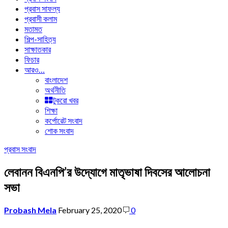
প্রবাস সাফল্য
প্রবাসী কলাম
মতামত
শিল্প-সাহিত্য
সাক্ষাতকার
ফিচার
আরও…
বাংলাদেশ
অর্থনীতি
টুকরো খবর
শিক্ষা
কর্পোরেট সংবাদ
শোক সংবাদ
প্রবাস সংবাদ
লেবানন বিএনপি’র উদ্যোগে মাতৃভাষা দিবসের আলোচনা
সভা
Probash Mela
February 25, 2020
0