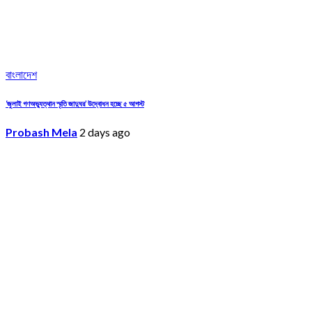
বাংলাদেশ
‘জুলাই গণঅভ্যুত্থান স্মৃতি জাদুঘর’ উদ্বোধন হচ্ছে ৫ আগস্ট
Probash Mela
2 days ago