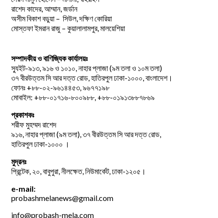
রাশেদ কাদের, আম্মান, জর্ডান
অসীম বিকাশ বড়ুয়া – সিউল, দক্ষিণ কোরিয়া
মোস্তফা ইমরান রাজু – কুয়ালালামপুর, মালয়েশিয়া
সম্পাদকীয় ও বাণিজ্যিক কার্যালয়ঃ
স্যুইট-৯১৩, ৯১৬ ও ১০১০, নাহার প্লাজা (৯ম তলা ও ১০ম তলা)
৩৭ বীরউত্তম সি আর দত্ত রোড, হাতিরপুল ঢাকা-১০০০, বাংলাদেশ।
ফোনঃ +৮৮-০২-৯৬১৪৪৫৩, ৯৬৭৭১৯৮
মোবাইল: +৮৮-০১৭১৬-৮০০৯৮৮, +৮৮-০১৯১৩৮৮৭৮৬৯
প্রকাশকঃ
শরীফ মুহম্মদ রাশেদ
৯১৬, নাহার প্লাজা (৯ম তলা), ৩৭ বীরউত্তম সি আর দত্ত রোড,
হাতিরপুল ঢাকা-১০০০ ।
মুদ্রনঃ
প্রিন্টেক, ২০, বাবুপুরা, নীলক্ষেত, নিউমার্কেট, ঢাকা-১২০৫।
e-mail:
probashmelanews@gmail.com
info@probash-mela.com