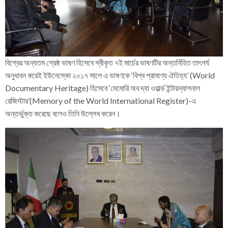
বিশ্বের অন্যতম শ্রেষ্ঠ ভাষণ হিসেবে স্বীকৃত ৭ই মার্চের ভাষণটির অন্তর্নিহিত তাৎপর্য
অনুধাবন করেই ইউনেস্কো ২০১৭ সালে এ ভাষণকে ‘বিশ্ব প্রামাণ্য ঐতিহ্য’ (World
Documentary Heritage) হিসেবে ‘মেমোরি অব দ্যা ওয়ার্ল্ড ইন্টারন্যাশনাল
রেজিস্টার’(Memory of the World International Register)-এ
অন্তর্ভুক্ত করেছে বলেও তিনি উল্লেখ করেন।