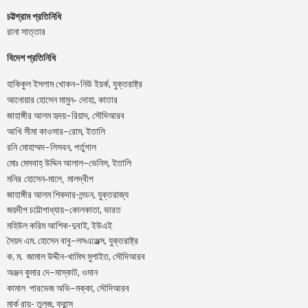
চট্টগ্রাম প্রতিনিধি
রানা সাত্তার
বিদেশ প্রতিনিধি
–
,
হাকিকুল
ইসলাম
খোকন
নিউ
ইয়র্ক
যুক্তরাষ্ট্র
,
আনোয়ার
হোসেন
মামুন-
দোহা
কাতার
–
,
জাহাঙ্গীর
আলম
হৃদয়
রিয়াদ
সৌদিআরব
–
,
আখি
সীমা
কাওসার
রোম
ইতালি
–
,
রনি
মোহাম্মদ
লিসবন
পর্তুগাল
–
,
মোঃ
মেসবাহ্
উদ্দিন
আলাল
ভেনিস
ইতালি
মনির হোসেন-মালে, মালদ্বীপ
জাহাঙ্গীর আলম শিকদার-লন্ডন, যুক্তরাজ্য
–
,
জয়দীপ
চট্টোপাধ্যায়
কোলকাতা
ভারত
মহিউল করিম আশিক-দুবাই, ইউএই
.
–
,
সৈয়দ
এম
হোসেন
বাবু
লসএঞ্জেল্স
যুক্তরাষ্ট্র
.
.
-খামিস মুশাইত,
ক
ম
জামাল
উদ্দীন
সৌদিআরব
–
,
অঞ্জন
কুমার
দে
মাস্কাট
ওমান
–
,
কামাল
পারভেজ
অভি
মক্কা
সৌদিআরব
মার্ক রায়- তুলুজ, ফ্রান্স