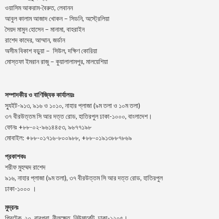
ওয়াসিম আকরাম-বৈরুত, লেবানন
আবুল কালাম আজাদ খোকন – সিডনি, অস্ট্রেলিয়া
সৈয়দ মামুন হোসেন – মানামা, বাহরাইন
রাশেদ কাদের, আম্মান, জর্ডান
অসীম বিকাশ বড়ুয়া – সিউল, দক্ষিণ কোরিয়া
মোস্তফা ইমরান রাজু – কুয়ালালামপুর, মালয়েশিয়া
সম্পাদকীয় ও বাণিজ্যিক কার্যালয়ঃ
স্যুইট-৯১৩, ৯১৬ ও ১০১০, নাহার প্লাজা (৯ম তলা ও ১০ম তলা)
৩৭ বীরউত্তম সি আর দত্ত রোড, হাতিরপুল ঢাকা-১০০০, বাংলাদেশ।
ফোনঃ +৮৮-০২-৯৬১৪৪৫৩, ৯৬৭৭১৯৮
মোবাইল: +৮৮-০১৭১৬-৮০০৯৮৮, +৮৮-০১৯১৩৮৮৭৮৬৯
প্রকাশকঃ
শরীফ মুহম্মদ রাশেদ
৯১৬, নাহার প্লাজা (৯ম তলা), ৩৭ বীরউত্তম সি আর দত্ত রোড, হাতিরপুল
ঢাকা-১০০০ ।
মুদ্রনঃ
প্রিন্টেক, ২০, বাবুপুরা, নীলক্ষেত, নিউমার্কেট, ঢাকা-১২০৫।