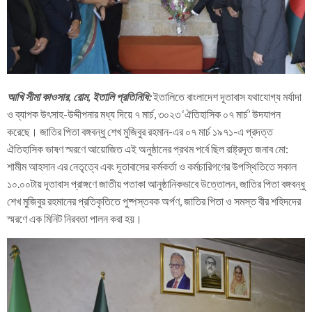
আখি সীমা কাওসার, রোম, ইতালি প্রতিনিধি:
ইতালিতে বাংলাদেশ দূতাবাস যথাযোগ্য মর্যাদা
ও ব্যাপক উৎসাহ-উদ্দীপনার মধ্য দিয়ে ৭ মার্চ, ৩০২৩ ‘ঐতিহাসিক ০৭ মার্চ’ উদযাপন
করেছে। জাতির পিতা বঙ্গবন্ধু শেখ মুজিবুর রহমান-এর ০৭ মার্চ ১৯৭১-এ প্রদত্ত
ঐতিহাসিক ভাষণ স্মরণে আয়োজিত এই অনুষ্ঠানের প্রথম পর্বে ছিল রাষ্ট্রদূত জনাব মো:
শামীম আহসান এর নেতৃত্বে এবং দূতাবাসের কর্মকর্তা ও কর্মচারিগণের উপস্থিতিতে সকাল
১০.০০টায় দূতাবাস প্রাঙ্গণে জাতীয় পতাকা আনুষ্ঠানিকভাবে উত্তোলন, জাতির পিতা বঙ্গবন্ধু
শেখ মুজিবুর রহমানের প্রতিকৃতিতে পুষ্পস্তবক অর্পণ, জাতির পিতা ও সমস্ত বীর শহিদদের
স্মরণে এক মিনিট নিরবতা পালন করা হয়।