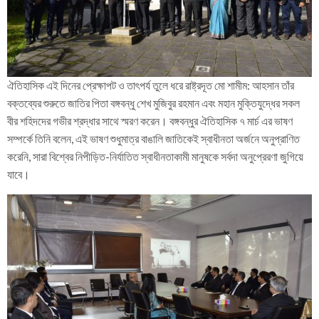
ঐতিহাসিক এই দিনের প্রেক্ষাপট ও তাৎপর্য তুলে ধরে রাষ্ট্রদূত মো শামীম: আহসান তাঁর
বক্তব্যের শুরুতে জাতির পিতা বঙ্গবন্ধু শেখ মুজিবুর রহমান এবং মহান মুক্তিযুদ্ধের সকল
বীর শহিদদের গভীর শ্রদ্ধার সাথে স্মরণ করেন। বঙ্গবন্ধুর ঐতিহাসিক ৭ মার্চ এর ভাষণ
সম্পর্কে তিনি বলেন, এই ভাষণ শুধুমাত্র বাঙালি জাতিকেই স্বাধীনতা অর্জনে অনুপ্রাণিত
করেনি, সারা বিশ্বের নিপীড়িত-নির্যাতিত স্বাধীনতাকামী মানুষকে সর্বদা অনুপ্রেরণা জুগিয়ে
যাবে।