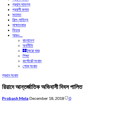
প্রবাস সাফল্য
প্রবাসী কলাম
মতামত
শিল্প-সাহিত্য
সাক্ষাতকার
ফিচার
আরও…
বাংলাদেশ
অর্থনীতি
টুকরো খবর
শিক্ষা
কর্পোরেট সংবাদ
শোক সংবাদ
প্রধান সংবাদ
রিয়াদে আন্তর্জাতিক অভিবাসী দিবস পালিত
Probash Mela
December 18, 2018
0