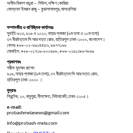
অসীম বিকাশ বড়ুয়া – সিউল, দক্ষিণ কোরিয়া
মোস্তফা ইমরান রাজু – কুয়ালালামপুর, মালয়েশিয়া
সম্পাদকীয় ও বাণিজ্যিক কার্যালয়ঃ
স্যুইট-৯১৩, ৯১৬ ও ১০১০, নাহার প্লাজা (৯ম তলা ও ১০ম তলা)
৩৭ বীরউত্তম সি আর দত্ত রোড, হাতিরপুল ঢাকা-১০০০, বাংলাদেশ।
ফোনঃ +৮৮-০২-৯৬১৪৪৫৩, ৯৬৭৭১৯৮
মোবাইল: +৮৮-০১৭১৬-৮০০৯৮৮, +৮৮-০১৯১৩৮৮৭৮৬৯
প্রকাশকঃ
শরীফ মুহম্মদ রাশেদ
৯১৬, নাহার প্লাজা (৯ম তলা), ৩৭ বীরউত্তম সি আর দত্ত রোড,
হাতিরপুল ঢাকা-১০০০ ।
মুদ্রনঃ
প্রিন্টেক, ২০, বাবুপুরা, নীলক্ষেত, নিউমার্কেট, ঢাকা-১২০৫।
e-mail:
probashmelanews@gmail.com
info@probash-mela.com