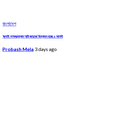
বাংলাদেশ
‘জুলাই গণঅভ্যুত্থান স্মৃতি জাদুঘর’ উদ্বোধন হচ্ছে ৫ আগস্ট
Probash Mela
3 days ago