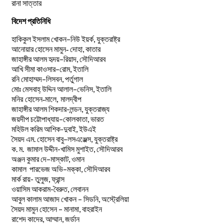
রানা সাত্তার
বিদেশ প্রতিনিধি
–
,
হাকিকুল
ইসলাম
খোকন
নিউ
ইয়র্ক
যুক্তরাষ্ট্র
,
আনোয়ার
হোসেন
মামুন-
দোহা
কাতার
–
,
জাহাঙ্গীর
আলম
হৃদয়
রিয়াদ
সৌদিআরব
–
,
আখি
সীমা
কাওসার
রোম
ইতালি
–
,
রনি
মোহাম্মদ
লিসবন
পর্তুগাল
–
,
মোঃ
মেসবাহ্
উদ্দিন
আলাল
ভেনিস
ইতালি
মনির হোসেন-মালে, মালদ্বীপ
জাহাঙ্গীর আলম শিকদার-লন্ডন, যুক্তরাজ্য
–
,
জয়দীপ
চট্টোপাধ্যায়
কোলকাতা
ভারত
মহিউল করিম আশিক-দুবাই, ইউএই
.
–
,
সৈয়দ
এম
হোসেন
বাবু
লসএঞ্জেল্স
যুক্তরাষ্ট্র
.
.
-খামিস মুশাইত,
ক
ম
জামাল
উদ্দীন
সৌদিআরব
–
,
অঞ্জন
কুমার
দে
মাস্কাট
ওমান
–
,
কামাল
পারভেজ
অভি
মক্কা
সৌদিআরব
মার্ক রায়- তুলুজ, ফ্রান্স
ওয়াসিম আকরাম-বৈরুত, লেবানন
আবুল কালাম আজাদ খোকন – সিডনি, অস্ট্রেলিয়া
সৈয়দ মামুন হোসেন – মানামা, বাহরাইন
রাশেদ কাদের, আম্মান, জর্ডান