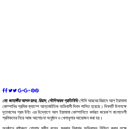
মো: জাহাঙ্গীর আলম হৃদয়, রিয়াদ, সৌদিআরব প্রতিনিধি:
সৌদি আরবের রিয়াদে আল ইয়ামামা
কোম্পানির শ্রমিক ক্যাম্পে আন্তর্জাতিক অভিবাসী দিবস পালিত হয়েছে। দিবসটি উপলক্ষে
দূতাবাসের শ্রম উইং এর উদ্যোগে আল ইয়ামামা কোম্পানিতে কর্মরত কয়েক’শ বাংলাদেশী
শ্রমিকদের নিয়ে আজ আলোচনা অনুষ্ঠান ও খেলাধুলার আয়োজন করা হয়।
অনুষ্ঠানে রাষ্ট্রদূত গোলাম মসীহ বলেন, সরকার নিরাপদ অভিবাসন নিশ্চিত করার লক্ষে