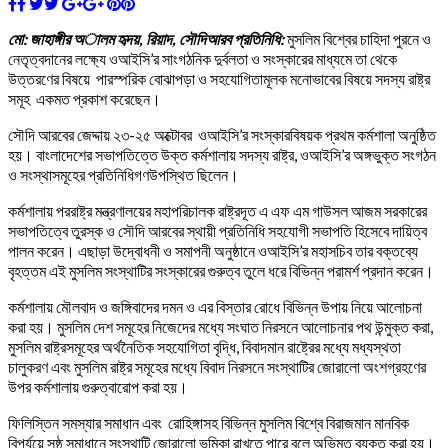
মো: জাহাঙ্গীর অালম হৃদয়, রিয়াদ, সৌদিআরব প্রতিনিধি:
মুসলিম বিশ্বের চাহিদা পুরনে ও
নেতৃত্বদানের লক্ষ্যে ওআইসি’র সাংগঠনিক দুর্বলতা ও সংস্কারের মাধ্যমে তা থেকে
উত্তরণের বিষয়ে পারস্পরিক বোঝাপড়া ও সহযোগিতামূলক মনোভাবের বিষয়ে সদস্য রাষ্ট্র
সমূহ একমত প্রকাশ করেছেন।
সৌদি আরবের জেদ্দায় ২৩-২৫ অক্টোবর ওআইসি’র সংস্কারবিষয়ক প্রথম কর্মশালা অনুষ্ঠিত
হয়। বাংলাদেশের সভাপতিত্তে উক্ত কর্মশালায় সদস্য রাষ্ট্র, ওআইসি’র অঙ্গভুক্ত সংগঠন
ও সংস্থাসমূহের প্রতিনিধিগণউপস্থিত ছিলেন।
কর্মশালায় পররাষ্ট্র মন্ত্রণালয়ের মহাপরিচালক রাষ্ট্রদূত এ এফ এম গাউসল আজম সরকারের
সভাপতিত্বে তুরস্ক ও সৌদি আরবের স্থায়ী প্রতিনিধি সহযোগী সভাপতি হিসেবে দায়িত্ব
পালন করেন। এছাড়া উদ্বোধনী ও সমাপনী অনুষ্ঠানে ওআইসি’র মহাসচিব তার বক্তব্যে
বৃহত্তম এই মুসলিম সংস্থাটির সংস্কারের গুরুত্ব তুলে ধরে বিভিন্ন পরামর্শ প্রদান করেন।
কর্মশালায় মৌলবাদ ও জঙ্গিবাদের দমন ও এর বিস্তার রোধে বিভিন্ন উপায় নিয়ে আলোচনা
করা হয়। মুসলিম দেশ সমূহের নিজেদের মধ্যে সংঘাত নিরসনে আলোচনার পথ উন্মুক্ত করা,
মুসলিম রাষ্ট্রসমূহের অর্থনৈতিক সহযোগিতা বৃদ্ধি, বিবাদমান রাষ্ট্রের মধ্যে মধ্যস্থতা
চালুকরণ এবং মুসলিম রাষ্ট্র সমূহের মধ্যে বিবাদ নিরসনে সংস্থাটির জোরালো অংশগ্রহণের
উপর কর্মশালায় গুরুত্বারোপ করা হয়।
ফিলিস্তিন সমস্যার সমাধান এবং রোহিঙ্গাসহ বিভিন্ন মুসলিম বিশ্বে বিরাজমান মানবিক
বিপর্যয়ে সুষ্ঠু সমাধানে সংস্থাটি জোরালো ভূমিকা রাখতে পারে বলে অভিমত ব্যক্ত করা হয়।