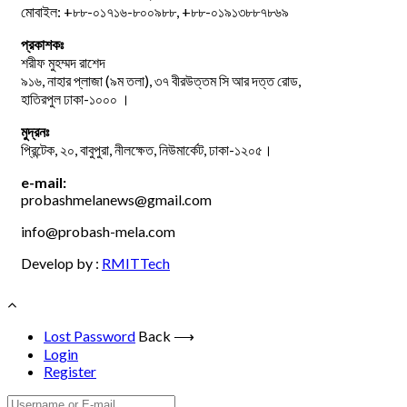
মোবাইল: +৮৮-০১৭১৬-৮০০৯৮৮, +৮৮-০১৯১৩৮৮৭৮৬৯
প্রকাশকঃ
শরীফ মুহম্মদ রাশেদ
৯১৬, নাহার প্লাজা (৯ম তলা), ৩৭ বীরউত্তম সি আর দত্ত রোড,
হাতিরপুল ঢাকা-১০০০ ।
মুদ্রনঃ
প্রিন্টেক, ২০, বাবুপুরা, নীলক্ষেত, নিউমার্কেট, ঢাকা-১২০৫।
e-mail:
probashmelanews@gmail.com
info@probash-mela.com
Develop by :
RMITTech
Lost Password
Back ⟶
Login
Register