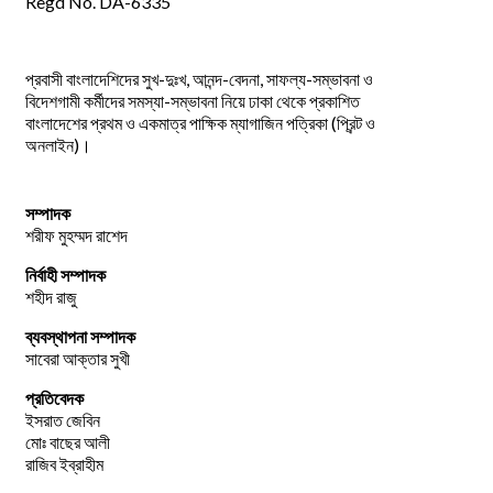
Regd No. DA-6335
প্রবাসী বাংলাদেশিদের সুখ-দুঃখ, আনন্দ-বেদনা, সাফল্য-সম্ভাবনা ও
বিদেশগামী কর্মীদের সমস্যা-সম্ভাবনা নিয়ে ঢাকা থেকে প্রকাশিত
বাংলাদেশের প্রথম ও একমাত্র পাক্ষিক ম্যাগাজিন পত্রিকা (প্রিন্ট ও
অনলাইন)।
সম্পাদক
শরীফ মুহম্মদ রাশেদ
নির্বাহী সম্পাদক
শহীদ রাজু
ব্যবস্থাপনা সম্পাদক
সাবেরা আক্তার সুখী
প্রতিবেদক
ইসরাত জেবিন
মোঃ বাছের আলী
রাজিব ইব্রাহীম