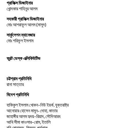
গ্রাফিক্স ডিজাইনার
খোন্দকার শাহিনুর আলম
সহকারী গ্রাফিক্স ডিজাইনার
মোঃ আশরাফুল আলম (মাসুদ)
সার্কুলেশন ম্যানেজার
মোঃ শরিফুল ইসলাম
ফ্রন্ট ডেস্ক এক্সিকিউটিভ
চট্টগ্রাম প্রতিনিধি
রানা সাত্তার
বিদেশ প্রতিনিধি
–
,
হাকিকুল
ইসলাম
খোকন
নিউ
ইয়র্ক
যুক্তরাষ্ট্র
,
আনোয়ার
হোসেন
মামুন-
দোহা
কাতার
–
,
জাহাঙ্গীর
আলম
হৃদয়
রিয়াদ
সৌদিআরব
–
,
আখি
সীমা
কাওসার
রোম
ইতালি
–
,
রনি
মোহাম্মদ
লিসবন
পর্তুগাল