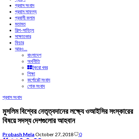
প্রবাস সংবাদ
প্রবাস সাফল্য
প্রবাসী কলাম
মতামত
শিল্প-সাহিত্য
সাক্ষাতকার
ফিচার
আরও…
বাংলাদেশ
অর্থনীতি
টুকরো খবর
শিক্ষা
কর্পোরেট সংবাদ
শোক সংবাদ
প্রবাস সংবাদ
মুসলিম বিশ্বের নেতৃত্বদানের লক্ষ্যে ওআইসির সংস্কারের
বিষয়ে সদস্য দেশগুলোর আহবান
Probash Mela
October 27, 2018
0