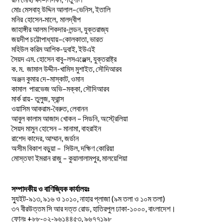
–
,
মোঃ
মেসবাহ্
উদ্দিন
আলাল
ভেনিস
ইতালি
মনির হোসেন-মালে, মালদ্বীপ
জাহাঙ্গীর আলম শিকদার-লন্ডন, যুক্তরাজ্য
–
,
জয়দীপ
চট্টোপাধ্যায়
কোলকাতা
ভারত
মহিউল করিম আশিক-দুবাই, ইউএই
.
–
,
সৈয়দ
এম
হোসেন
বাবু
লসএঞ্জেল্স
যুক্তরাষ্ট্র
.
.
-খামিস মুশাইত,
ক
ম
জামাল
উদ্দীন
সৌদিআরব
–
,
অঞ্জন
কুমার
দে
মাস্কাট
ওমান
–
,
কামাল
পারভেজ
অভি
মক্কা
সৌদিআরব
মার্ক রায়- তুলুজ, ফ্রান্স
ওয়াসিম আকরাম-বৈরুত, লেবানন
আবুল কালাম আজাদ খোকন – সিডনি, অস্ট্রেলিয়া
সৈয়দ মামুন হোসেন – মানামা, বাহরাইন
রাশেদ কাদের, আম্মান, জর্ডান
অসীম বিকাশ বড়ুয়া – সিউল, দক্ষিণ কোরিয়া
মোস্তফা ইমরান রাজু – কুয়ালালামপুর, মালয়েশিয়া
সম্পাদকীয় ও বাণিজ্যিক কার্যালয়ঃ
স্যুইট-৯১৩, ৯১৬ ও ১০১০, নাহার প্লাজা (৯ম তলা ও ১০ম তলা)
৩৭ বীরউত্তম সি আর দত্ত রোড, হাতিরপুল ঢাকা-১০০০, বাংলাদেশ।
ফোনঃ +৮৮-০২-৯৬১৪৪৫৩, ৯৬৭৭১৯৮