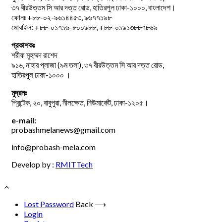
৩৭ বীরউত্তম সি আর দত্ত রোড, হাতিরপুল ঢাকা-১০০০, বাংলাদেশ।
ফোনঃ +৮৮-০২-৯৬১৪৪৫৩, ৯৬৭৭১৯৮
মোবাইল: +৮৮-০১৭১৬-৮০০৯৮৮, +৮৮-০১৯১৩৮৮৭৮৬৯
প্রকাশকঃ
শরীফ মুহম্মদ রাশেদ
৯১৬, নাহার প্লাজা (৯ম তলা), ৩৭ বীরউত্তম সি আর দত্ত রোড,
হাতিরপুল ঢাকা-১০০০ ।
মুদ্রনঃ
প্রিন্টেক, ২০, বাবুপুরা, নীলক্ষেত, নিউমার্কেট, ঢাকা-১২০৫।
e-mail:
probashmelanews@gmail.com
info@probash-mela.com
Develop by :
RMITTech
Lost Password
Back ⟶
Login