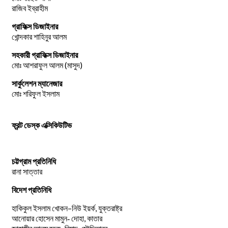
রাজিব ইব্রাহীম
গ্রাফিক্স ডিজাইনার
খোন্দকার শাহিনুর আলম
সহকারী গ্রাফিক্স ডিজাইনার
মোঃ আশরাফুল আলম (মাসুদ)
সার্কুলেশন ম্যানেজার
মোঃ শরিফুল ইসলাম
ফ্রন্ট ডেস্ক এক্সিকিউটিভ
চট্টগ্রাম প্রতিনিধি
রানা সাত্তার
বিদেশ প্রতিনিধি
–
,
হাকিকুল
ইসলাম
খোকন
নিউ
ইয়র্ক
যুক্তরাষ্ট্র
,
আনোয়ার
হোসেন
মামুন-
দোহা
কাতার