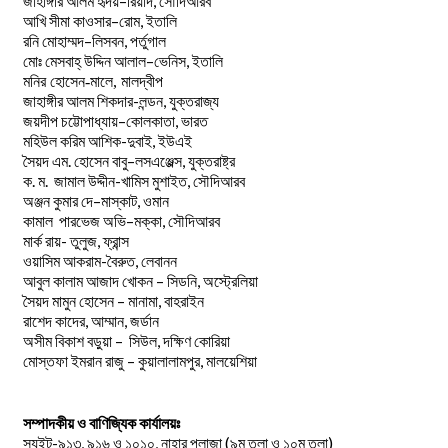
–
,
জাহাঙ্গীর
আলম
হৃদয়
রিয়াদ
সৌদিআরব
–
,
আখি
সীমা
কাওসার
রোম
ইতালি
–
,
রনি
মোহাম্মদ
লিসবন
পর্তুগাল
–
,
মোঃ
মেসবাহ্
উদ্দিন
আলাল
ভেনিস
ইতালি
মনির হোসেন-মালে, মালদ্বীপ
জাহাঙ্গীর আলম শিকদার-লন্ডন, যুক্তরাজ্য
–
,
জয়দীপ
চট্টোপাধ্যায়
কোলকাতা
ভারত
মহিউল করিম আশিক-দুবাই, ইউএই
.
–
,
সৈয়দ
এম
হোসেন
বাবু
লসএঞ্জেল্স
যুক্তরাষ্ট্র
.
.
-খামিস মুশাইত,
ক
ম
জামাল
উদ্দীন
সৌদিআরব
–
,
অঞ্জন
কুমার
দে
মাস্কাট
ওমান
–
,
কামাল
পারভেজ
অভি
মক্কা
সৌদিআরব
মার্ক রায়- তুলুজ, ফ্রান্স
ওয়াসিম আকরাম-বৈরুত, লেবানন
আবুল কালাম আজাদ খোকন – সিডনি, অস্ট্রেলিয়া
সৈয়দ মামুন হোসেন – মানামা, বাহরাইন
রাশেদ কাদের, আম্মান, জর্ডান
অসীম বিকাশ বড়ুয়া – সিউল, দক্ষিণ কোরিয়া
মোস্তফা ইমরান রাজু – কুয়ালালামপুর, মালয়েশিয়া
সম্পাদকীয় ও বাণিজ্যিক কার্যালয়ঃ
স্যুইট-৯১৩, ৯১৬ ও ১০১০, নাহার প্লাজা (৯ম তলা ও ১০ম তলা)