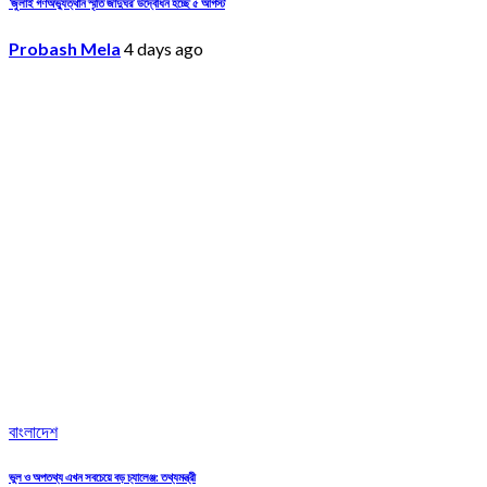
‘জুলাই গণঅভ্যুত্থান স্মৃতি জাদুঘর’ উদ্বোধন হচ্ছে ৫ আগস্ট
Probash Mela
4 days ago
বাংলাদেশ
ভুল ও অপতথ্য এখন সবচেয়ে বড় চ্যালেঞ্জ: তথ্যমন্ত্রী