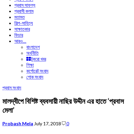
প্রবাস সাফল্য
প্রবাসী কলাম
মতামত
শিল্প-সাহিত্য
সাক্ষাতকার
ফিচার
আরও…
বাংলাদেশ
অর্থনীতি
টুকরো খবর
শিক্ষা
কর্পোরেট সংবাদ
শোক সংবাদ
প্রবাস সংবাদ
মালদ্বীপে বিশিষ্ট ব্যবসায়ী নাছির উদ্দীন এর হাতে ‘প্রবাস
মেলা’
Probash Mela
July 17, 2018
0