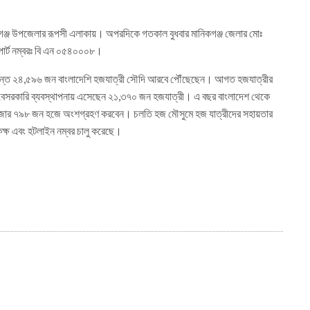
পগঞ্জ উপজেলার রূপসী এলাকায়। অপরদিকে গতকাল বুধবার মানিকগঞ্জ জেলার মোঃ
সপোর্ট নম্বরঃ বি এন ০৫৪০০০৮।
 পর্যন্ত ২৪,৫৯৬ জন বাংলাদেশি হজযাত্রী সৌদি আরবে পৌঁছেছেন। আগত হজযাত্রীর
 বেসরকারি ব্যবস্থাপনায় এসেছেন ২১,৩৭০ জন হজযাত্রী। এ বছর বাংলাদেশ থেকে
হাজার ৭৯৮ জন হজে অংশগ্রহণ করবেন। চলতি হজ মৌসুমে হজ যাত্রীদের সহায়তার
কক্ষ এবং হটলাইন নম্বর চালু করেছে।