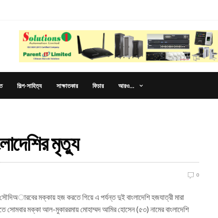
আরও…
ত
শিল্প-সাহিত্য
সাক্ষাতকার
ফিচার
াদেশির মৃত্যু
0
সৌদিঅারবের মক্কায় হজ করতে গিয়ে এ পর্যন্ত দুই বাংলাদেশি হজযাত্রী মারা
ে সোমবার মক্কা আল-মুকাররমায় মোহাম্মদ আমির হোসেন (৫৩) নামের বাংলাদেশি