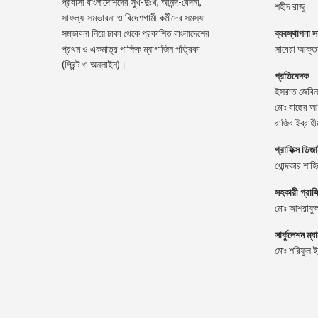
প্রবাসী বাংলাদেশিদের সুখ-দুঃখ, আনন্দ-বেদনা,
শহীদ রাজু
সাফল্য-সম্ভাবনা ও বিদেশগামী কর্মীদের সমস্যা-
সম্ভাবনা নিয়ে ঢাকা থেকে প্রকাশিত বাংলাদেশের
ব্যবস্থাপনা স
প্রথম ও একমাত্র পাক্ষিক ম্যাগাজিন পত্রিকা
সাবেরা আক্তা
(প্রিন্ট ও অনলাইন)।
প্রতিবেদক
ইসরাত জেবিন
মোঃ বাছের আ
রাজিব ইব্রাহী
গ্রাফিক্স ডিজ
খোন্দকার শাহ
সহকারী গ্রাফ
মোঃ আশরাফুল
সার্কুলেশন ম্য
মোঃ শরিফুল 