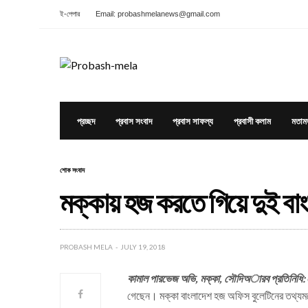
ই-পেপার
Email: probashmelanews@gmail.com
প্রচ্ছদ
প্রবাস সংবাদ
প্রবাস সাফল্য
প্রবাসী কলাম
মতাম
শোক সংবাদ
মক্কায় হজ করতে গিয়ে দুই বাংল
PROBASH MELA
JULY 19, 2018
কামাল পারভেজ অভি, মক্কা, সৌদিঅারব প্রতিনিধি:
গেছেন। মক্কা বাংলাদেশ হজ অফিস বুলেটিনের তথ্যমত