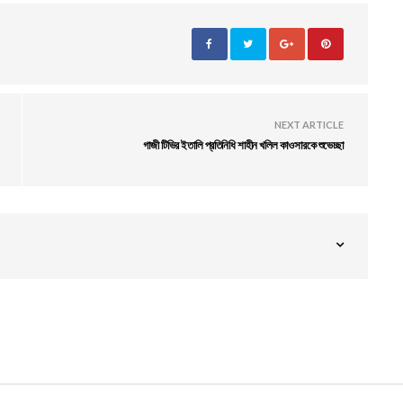
NEXT ARTICLE
গাজী টিভির ইতালি প্রতিনিধি শাহীন খলিল কাওসারকে শুভেচ্ছা