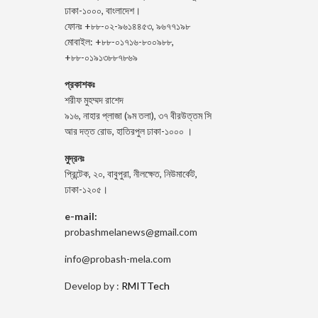
ঢাকা-১০০০, বাংলাদেশ।
ফোনঃ +৮৮-০২-৯৬১৪৪৫৩, ৯৬৭৭১৯৮
মোবাইল: +৮৮-০১৭১৬-৮০০৯৮৮,
+৮৮-০১৯১৩৮৮৭৮৬৯
প্রকাশকঃ
শরীফ মুহম্মদ রাশেদ
৯১৬, নাহার প্লাজা (৯ম তলা), ৩৭ বীরউত্তম সি
আর দত্ত রোড, হাতিরপুল ঢাকা-১০০০ ।
মুদ্রনঃ
প্রিন্টেক, ২০, বাবুপুরা, নীলক্ষেত, নিউমার্কেট,
ঢাকা-১২০৫।
e-mail:
probashmelanews@gmail.com
info@probash-mela.com
Develop by :
RMITTech