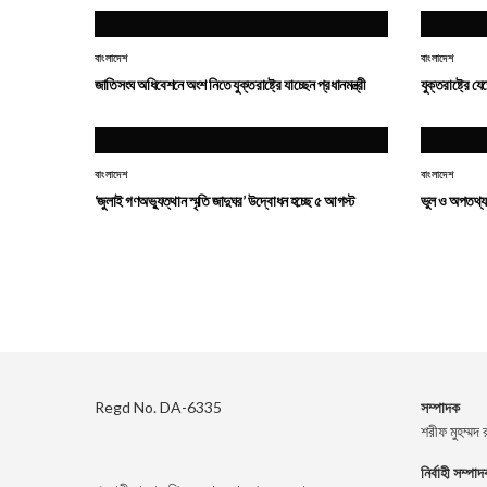
বাংলাদেশ
বাংলাদেশ
জাতিসংঘ অধিবেশনে অংশ নিতে যুক্তরাষ্ট্রে যাচ্ছেন প্রধানমন্ত্রী
যুক্তরাষ্ট্রে য
বাংলাদেশ
বাংলাদেশ
‘জুলাই গণঅভ্যুত্থান স্মৃতি জাদুঘর’ উদ্বোধন হচ্ছে ৫ আগস্ট
ভুল ও অপতথ্য এ
Regd No. DA-6335
সম্পাদক
শরীফ মুহম্মদ 
নির্বাহী সম্পা