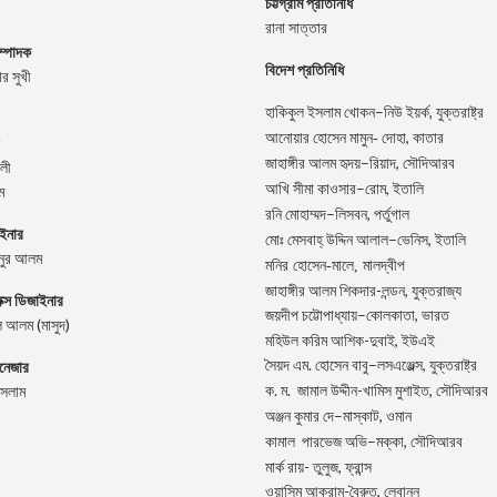
চট্টগ্রাম প্রতিনিধি
রানা সাত্তার
ম্পাদক
বিদেশ প্রতিনিধি
র সুখী
–
,
হাকিকুল
ইসলাম
খোকন
নিউ
ইয়র্ক
যুক্তরাষ্ট্র
,
আনোয়ার
হোসেন
মামুন-
দোহা
কাতার
–
,
জাহাঙ্গীর
আলম
হৃদয়
রিয়াদ
সৌদিআরব
লী
–
,
আখি
সীমা
কাওসার
রোম
ইতালি
ম
–
,
রনি
মোহাম্মদ
লিসবন
পর্তুগাল
াইনার
–
,
মোঃ
মেসবাহ্
উদ্দিন
আলাল
ভেনিস
ইতালি
িনুর আলম
মনির হোসেন-মালে, মালদ্বীপ
জাহাঙ্গীর আলম শিকদার-লন্ডন, যুক্তরাজ্য
িক্স ডিজাইনার
–
,
জয়দীপ
চট্টোপাধ্যায়
কোলকাতা
ভারত
 আলম (মাসুদ)
মহিউল করিম আশিক-দুবাই, ইউএই
.
–
,
ানেজার
সৈয়দ
এম
হোসেন
বাবু
লসএঞ্জেল্স
যুক্তরাষ্ট্র
.
.
-খামিস মুশাইত,
ইসলাম
ক
ম
জামাল
উদ্দীন
সৌদিআরব
–
,
অঞ্জন
কুমার
দে
মাস্কাট
ওমান
–
,
কামাল
পারভেজ
অভি
মক্কা
সৌদিআরব
মার্ক রায়- তুলুজ, ফ্রান্স
ওয়াসিম আকরাম-বৈরুত, লেবানন