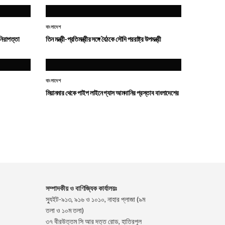
বাংলাদেশ
নিরাপত্তা
তিন মন্ত্রী-প্রতিমন্ত্রীর সঙ্গে বৈঠকে সৌদি পররাষ্ট্র উপমন্ত্রী
বাংলাদেশ
মিয়ানমার থেকে পাইপ লাইনে গ্যাস আমদানির প্রস্তাব বাংলাদেশের
সম্পাদকীয় ও বাণিজ্যিক কার্যালয়ঃ
স্যুইট-৯১৩, ৯১৬ ও ১০১০, নাহার প্লাজা (৯ম
তলা ও ১০ম তলা)
৩৭ বীরউত্তম সি আর দত্ত রোড, হাতিরপুল