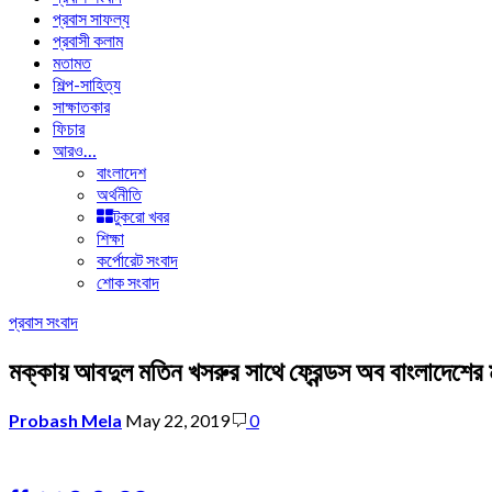
প্রবাস সাফল্য
প্রবাসী কলাম
মতামত
শিল্প-সাহিত্য
সাক্ষাতকার
ফিচার
আরও…
বাংলাদেশ
অর্থনীতি
টুকরো খবর
শিক্ষা
কর্পোরেট সংবাদ
শোক সংবাদ
প্রবাস সংবাদ
মক্কায় আবদুল মতিন খসরুর সাথে ফ্রেন্ডস অব বাংলাদেশের 
Probash Mela
May 22, 2019
0