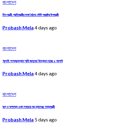
বাংলাদেশ
তিন মন্ত্রী-প্রতিমন্ত্রীর সঙ্গে বৈঠকে সৌদি পররাষ্ট্র উপমন্ত্রী
Probash Mela
4 days ago
বাংলাদেশ
‘জুলাই গণঅভ্যুত্থান স্মৃতি জাদুঘর’ উদ্বোধন হচ্ছে ৫ আগস্ট
Probash Mela
4 days ago
বাংলাদেশ
ভুল ও অপতথ্য এখন সবচেয়ে বড় চ্যালেঞ্জ: তথ্যমন্ত্রী
Probash Mela
5 days ago