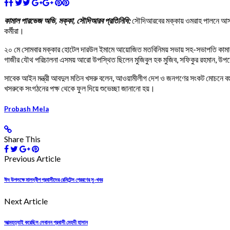
কামাল পারভেজ অভি, মক্কা, সৌদিআরব প্রতিনিধি:
সৌদিআরবের মক্কায় ওমরাহ পালনে আসা ব
কর্মীরা।
২০ মে সোমবার মক্কার হোটেল দারউল ইমামে আয়োজিত মতবিনিময় সভায় সহ-সভাপতি কামাল 
গাজীর যৌথ পরিচালনা এসময় আরো উপস্থিত ছিলেন মুজিবুল হক মুজিব, সফিকুর রহমান, উপদেষ
সাবেক আইন মন্ত্রী আবদুল মতিন খসরু বলেন, আওয়ামীলীগ দেশ ও জনগণের সংকট মোচনে বহু ল
খসরুকে সংগঠনের পক্ষ থেকে ফুল দিয়ে শুভেচ্ছা জানানো হয়।
Probash Mela
Share This
Previous Article
ঈদ উপলক্ষে মালদ্বীপ প্রবাসীদের রেমিটেন্স প্রেরণের সু-খবর
Next Article
আত্মহত্যাই করেছিল লেবানন প্রবাসী মেহদী হাসান