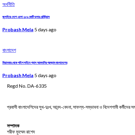
অর্থনীতি
জুলাইয়ে দেশে এলো ২৮৬ কোটি ডলার রেমিট্যান্স
Probash Mela
5 days ago
বাংলাদেশ
মিয়ানমার থেকে পাইপ লাইনে গ্যাস আমদানির প্রস্তাব বাংলাদেশের
Probash Mela
5 days ago
Regd No. DA-6335
প্রবাসী বাংলাদেশিদের সুখ-দুঃখ, আনন্দ-বেদনা, সাফল্য-সম্ভাবনা ও বিদেশগামী কর্মীদের 
সম্পাদক
শরীফ মুহম্মদ রাশেদ