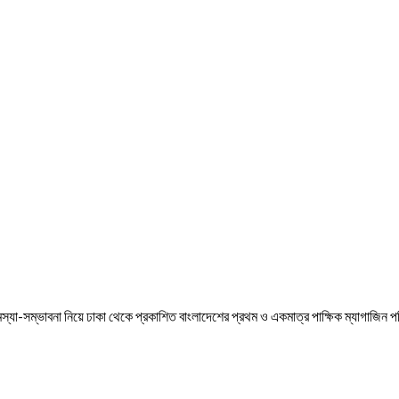
সমস্যা-সম্ভাবনা নিয়ে ঢাকা থেকে প্রকাশিত বাংলাদেশের প্রথম ও একমাত্র পাক্ষিক ম্যাগাজিন প