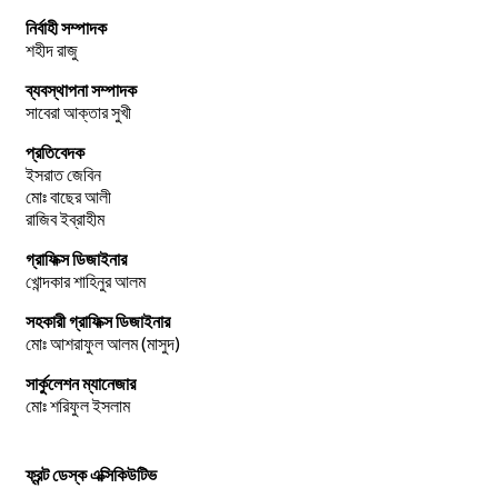
নির্বাহী সম্পাদক
শহীদ রাজু
ব্যবস্থাপনা সম্পাদক
সাবেরা আক্তার সুখী
প্রতিবেদক
ইসরাত জেবিন
মোঃ বাছের আলী
রাজিব ইব্রাহীম
গ্রাফিক্স ডিজাইনার
খোন্দকার শাহিনুর আলম
সহকারী গ্রাফিক্স ডিজাইনার
মোঃ আশরাফুল আলম (মাসুদ)
সার্কুলেশন ম্যানেজার
মোঃ শরিফুল ইসলাম
ফ্রন্ট ডেস্ক এক্সিকিউটিভ