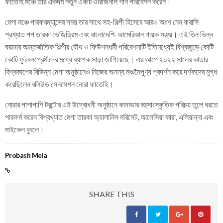
ফাতেহি মঞ্চে তার একদম নতুন একটি ওরিজিনাল গান পরিবেশন করেন।
মেগা মঞ্চে পারফরম্যান্সের সময় তার সাথে সহ-শিল্পী হিসেবে আরও অংশ নেন ফরাসি
প্রখ্যাত পপ তারকা ভেজিড্রিম এবং বাংলাদেশি-আমেরিকান গায়ক সঞ্জয়। এই তিন ভিন্ন
ঘরানার আন্তর্জাতিক শিল্পীর যৌথ ও ফিউশনধর্মী পরিবেশনাটি ইতিমধ্যেই বিশ্বজুড়ে কোটি
কোটি ফুটবলপ্রেমীদের মধ্যে ব্যাপক সাড়া জাগিয়েছে। এর আগে ২০২২ সালের কাতার
বিশ্বকাপের বিভিন্ন মেগা অনুষ্ঠানেও নিজের অনন্য মঞ্চনৈপুণ্য প্রদর্শন করে দর্শকদের মুগ্ধ
করেছিলেন বলিউড সেনসেশন নোরা ফাতেহি।
নোরার পাশাপাশি টরন্টোর এই উদ্বোধনী অনুষ্ঠানে কানাডার বহুসাংস্কৃতিক পরিচয় তুলে ধরতে
পারফর্ম করেন বিশ্বখ্যাত মেগা তারকা অ্যালানিস মরিসেট, আলেসিয়া কারা, এলিয়ান্না এবং
মাইকেল বুবলে।
Probash Mela
SHARE THIS