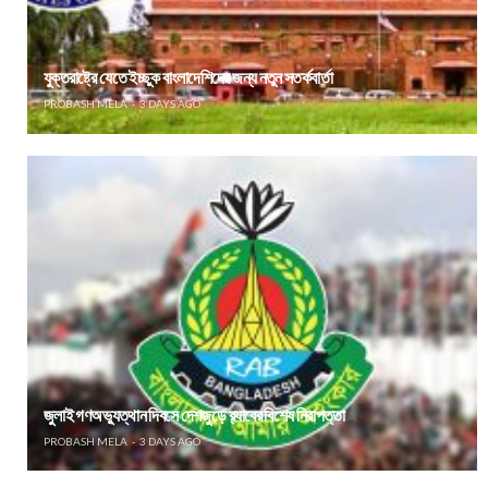
যুক্তরাষ্ট্রে যেতে ইচ্ছুক বাংলাদেশিদের জন্য নতুন সতর্কবার্তা
PROBASH MELA
3 DAYS AGO
জুলাই গণঅভ্যুত্থান দিবসে দেশজুড়ে র‌্যাবের বিশেষ নিরাপত্তা
PROBASH MELA
3 DAYS AGO