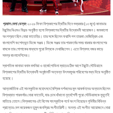
প্রবাস মেলা ডেস্ক:
২০২৬ ফিফা বিশ্বকাপের দ্বিতীয় দিনে শুক্রবার (১৩ জুন) কানাডার
টরন্টোর বিএমও ফিল্ডে অনুষ্ঠিত হলো বিশ্বকাপের দ্বিতীয় উদ্বোধনী আয়োজন। জমকালো
অংশগ্রহণ ছিল নোরা ফাতেহির। তার সঙ্গে ছিলেন ফরাসি পপ তারকা ভেজিড্রিম এবং
বাংলাদেশি বংশোদ্ভূত ডিজে সঞ্জয়। ডিজে সঞ্জয় তার পারফর্মের সময় বারবার বাংলাদেশের
বাঘকে তার পোশাকের মাধ্যমে পুরো বিশ্বকে দেখাচ্ছিলেন। এতে বিশ্বসহ নজর কাড়ে
সমগ্র বাংলাদেশিদের।
স্বাগতিক কানাডা বনাম বসনিয়া ও হার্জেগোভিনা ম্যাচের ঠিক আগে টরন্টো স্টেডিয়ামে
বিশ্বকাপের দ্বিতীয় উদ্বোধনী অনুষ্ঠানটি অত্যন্ত উৎসবমুখর পরিবেশের মধ্য দিয়ে অনুষ্ঠিত
হয়েছে।
আন্তর্জাতিক এই সাংস্কৃতিক মহোৎসবে বৈশ্বিক দর্শকদের মূল আকর্ষণদের অন্যতম ছিলেন
বিশ্বখ্যাত পারফর্মার নোরা ফাতেহি, যার চোখ ধাঁধানো নৃত্যশৈলী পুরো স্টেডিয়ামকে মুহূর্তেই
মাতিয়ে তোলে।বিশ্বকাপের এই বিশেষ সাংস্কৃতিক পর্বে অংশ নিয়েছেন পৃথিবীর বিভিন্ন
প্রান্তের বেশ কয়েকজন তুমুল জনপ্রিয় সংগীতশিল্পী। অনন্য এই সংগীত আয়োজনে নোরা