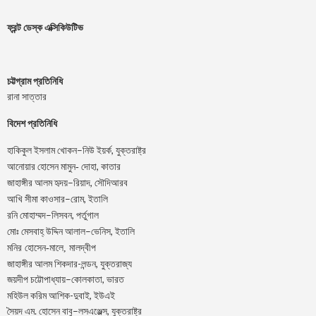
ফ্রন্ট ডেস্ক এক্সিকিউটিভ
চট্টগ্রাম প্রতিনিধি
রানা সাত্তার
বিদেশ প্রতিনিধি
–
,
হাকিকুল
ইসলাম
খোকন
নিউ
ইয়র্ক
যুক্তরাষ্ট্র
,
আনোয়ার
হোসেন
মামুন-
দোহা
কাতার
–
,
জাহাঙ্গীর
আলম
হৃদয়
রিয়াদ
সৌদিআরব
–
,
আখি
সীমা
কাওসার
রোম
ইতালি
–
,
রনি
মোহাম্মদ
লিসবন
পর্তুগাল
–
,
মোঃ
মেসবাহ্
উদ্দিন
আলাল
ভেনিস
ইতালি
মনির হোসেন-মালে, মালদ্বীপ
জাহাঙ্গীর আলম শিকদার-লন্ডন, যুক্তরাজ্য
–
,
জয়দীপ
চট্টোপাধ্যায়
কোলকাতা
ভারত
মহিউল করিম আশিক-দুবাই, ইউএই
.
–
,
সৈয়দ
এম
হোসেন
বাবু
লসএঞ্জেল্স
যুক্তরাষ্ট্র