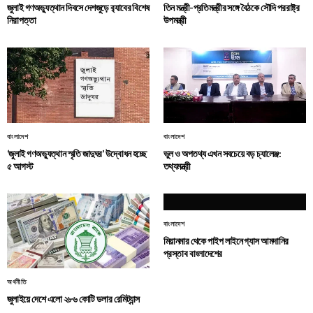
জুলাই গণঅভ্যুত্থান দিবসে দেশজুড়ে র‌্যাবের বিশেষ
তিন মন্ত্রী-প্রতিমন্ত্রীর সঙ্গে বৈঠকে সৌদি পররাষ্ট্র
নিরাপত্তা
উপমন্ত্রী
বাংলাদেশ
বাংলাদেশ
‘জুলাই গণঅভ্যুত্থান স্মৃতি জাদুঘর’ উদ্বোধন হচ্ছে
ভুল ও অপতথ্য এখন সবচেয়ে বড় চ্যালেঞ্জ:
৫ আগস্ট
তথ্যমন্ত্রী
বাংলাদেশ
মিয়ানমার থেকে পাইপ লাইনে গ্যাস আমদানির
প্রস্তাব বাংলাদেশের
অর্থনীতি
জুলাইয়ে দেশে এলো ২৮৬ কোটি ডলার রেমিট্যান্স