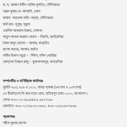
.
.
-খামিস মুশাইত,
ক
ম
জামাল
উদ্দীন
সৌদিআরব
–
,
অঞ্জন
কুমার
দে
মাস্কাট
ওমান
–
,
কামাল
পারভেজ
অভি
মক্কা
সৌদিআরব
মার্ক রায়- তুলুজ, ফ্রান্স
ওয়াসিম আকরাম-বৈরুত, লেবানন
আবুল কালাম আজাদ খোকন – সিডনি, অস্ট্রেলিয়া
সৈয়দ মামুন হোসেন – মানামা, বাহরাইন
রাশেদ কাদের, আম্মান, জর্ডান
অসীম বিকাশ বড়ুয়া – সিউল, দক্ষিণ কোরিয়া
মোস্তফা ইমরান রাজু – কুয়ালালামপুর, মালয়েশিয়া
সম্পাদকীয় ও বাণিজ্যিক কার্যালয়ঃ
স্যুইট-৯১৩, ৯১৬ ও ১০১০, নাহার প্লাজা (৯ম তলা ও ১০ম তলা)
৩৭ বীরউত্তম সি আর দত্ত রোড, হাতিরপুল ঢাকা-১০০০, বাংলাদেশ।
ফোনঃ +৮৮-০২-৯৬১৪৪৫৩, ৯৬৭৭১৯৮
মোবাইল: +৮৮-০১৭১৬-৮০০৯৮৮, +৮৮-০১৯১৩৮৮৭৮৬৯
প্রকাশকঃ
শরীফ মুহম্মদ রাশেদ