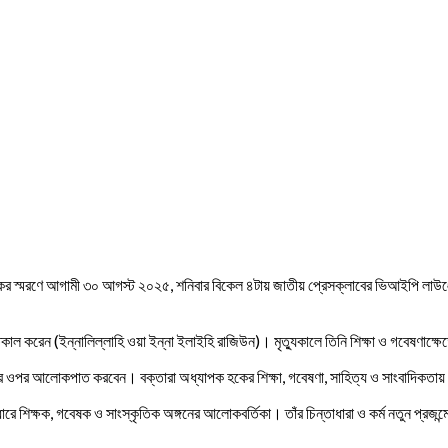
 হকের স্মরণে আগামী ৩০ আগস্ট ২০২৫, শনিবার বিকেল ৪টায় জাতীয় প্রেসক্লাবের ভিআইপি লাউ
কাল করেন (ইন্নালিল্লাহি ওয়া ইন্না ইলাইহি রাজিউন)। মৃত্যুকালে তিনি শিক্ষা ও গবেষণাক
য় জীবনের ওপর আলোকপাত করবেন। বক্তারা অধ্যাপক হকের শিক্ষা, গবেষণা, সাহিত্য ও সাংবাদিকত
 শিক্ষক, গবেষক ও সাংস্কৃতিক অঙ্গনের আলোকবর্তিকা। তাঁর চিন্তাধারা ও কর্ম নতুন প্রজন্