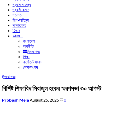
প্রবাস সাফল্য
প্রবাসী কলাম
মতামত
শিল্প-সাহিত্য
সাক্ষাতকার
ফিচার
আরও…
বাংলাদেশ
অর্থনীতি
টুকরো খবর
শিক্ষা
কর্পোরেট সংবাদ
শোক সংবাদ
টুকরো খবর
বিশিষ্ট শিক্ষাবিদ সিরাজুল হকের স্মরণসভা ৩০ আগস্ট
Probash Mela
August 25, 2025
0