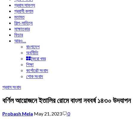
প্রবাস সাফল্য
প্রবাসী কলাম
মতামত
শিল্প-সাহিত্য
সাক্ষাতকার
ফিচার
আরও…
বাংলাদেশ
অর্থনীতি
টুকরো খবর
শিক্ষা
কর্পোরেট সংবাদ
শোক সংবাদ
প্রবাস সংবাদ
বর্ণিল আয়োজনে ইতালির রোমে বাংলা নববর্ষ ১৪৩০ উদযাপন
Probash Mela
May 21, 2023
0