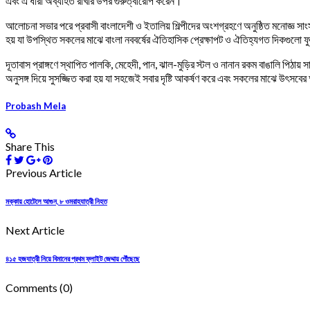
এবং এ ধারা অব্যাহত রাখার উপর গুরুত্বারোপ করেন।
আলোচনা সভার পরে প্রবাসী বাংলাদেশী ও ইতালিয় শিল্পীদের অংশগ্রহণে অনুষ্ঠিত মনোজ্ঞ সাং
হয় যা উপস্থিত সকলের মাঝে বাংলা নববর্ষের ঐতিহাসিক প্রেক্ষাপট ও ঐতিহ্যগত দিকগুলো ফুট
দূতাবাস প্রাঙ্গণে স্থাপিত পালকি, মেহেদী, পান, ঝাল-মুড়ির স্টল ও নানান রকম বাঙালি পিঠ
অনুসঙ্গ দিয়ে সুসজ্জিত করা হয় যা সহজেই সবার দৃষ্টি আকর্ষণ করে এবং সকলের মাঝে উৎস
Probash Mela
Share This
Previous Article
মক্কায় হোটেলে আগুন, ৮ ওমরাহযাত্রী নিহত
Next Article
৪১৫ হজযাত্রী নিয়ে বিমানের প্রথম ফ্লাইট জেদ্দায় পৌঁছেছে
Comments
(0)