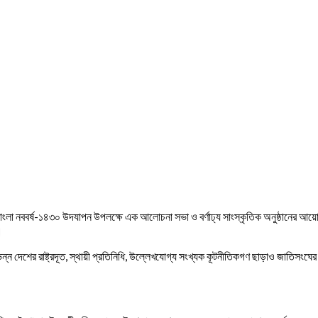
া নববর্ষ-১৪৩০ উদযাপন উপলক্ষে এক আলোচনা সভা ও বর্ণাঢ্য সাংস্কৃতিক অনুষ্ঠানের আয়োজন কর
।
থ বিভিন্ন দেশের রাষ্ট্রদূত, স্থায়ী প্রতিনিধি, উল্লেখযোগ্য সংখ্যক কূটনীতিকগণ ছাড়াও জাতিসংঘে