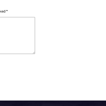
ked *