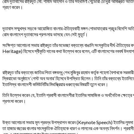
রোম দূতাবাসের রাষ্ট্রদূত মো: শামীম আহসান ও তাঁর সহধর্মিণী পেন্ডোরা চৌধুরী আমন্ত্রিত 
গ্রহণ করেন।
দূতাবাস সম্মুখস্থ সড়কে আয়োজিত বাংলার ঐতিহ্যবাহী মঙ্গল শোভাযাত্রায় প্রচুর বিদেশি অ
রোম বাংলাদেশ দূতাবাসের প্রশংসায় ভাসছে যেন সেই মুহূর্ত।
সংক্ষিপ্ত আলোচনা সভায় রাষ্ট্রদূত তাঁর শুভেচ্ছা বক্তব্যে বাঙালি সংস্কৃতির দীর্ঘ ঐতিহ্
Heritage) হিসেবে স্বীকৃতি দানের কথা উল্লেখ করে বলেন, এটি বাংলাদেশের নববর্ষ উদযাপন
রাষ্ট্রদূত তাঁর বক্তব্যে জাতির পিতা বঙ্গবন্ধু শেখ মুজিবুর রহমান কর্তৃক পহেলা বৈশাখকে সরকার
স্কিয়াভো অনুষ্ঠানে ‘গেস্ট অব অনার’ হিসেবে উপস্থিত ছিলেন। তিনি তাঁর বক্তব্যে ইতালিত
ইতালিস্থ বাংলাদেশী কমিউনিটির মিথস্ক্রিয়ার গুরুত্বের বিষয়টি তুলে ধরেন।
তিনি উল্লেখ করেন যে, ইতালি প্রবাসী বাংলাদেশীরা ইতালির সামাজিক ও অর্থনৈতিক ক্ষেত্রে প্রশ
প্রশংসা করেন।
উক্ত আলোচনা সভায় মূল প্রবন্ধ উপস্থাপন করেন (Keynote Speech) ইতালির লুমসা (Lums
তা হাজার বছরের বাংলার সাংস্কৃতিক ঐতিহ্যকে ধারণ ও লালনের এক অনন্য নিদর্শন। প্রবাসী