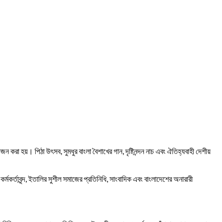
া হয়। পিঠা উৎসব, সুমধুর বাংলা বৈশাখের গান, দৃষ্টিনন্দন নাচ এবং ঐতিহ্যবাহী দেশীয়
র কর্মকর্তাবৃন্দ, ইতালির সুশীল সমাজের প্রতিনিধি, সাংবাদিক এবং বাংলাদেশের অনারারী