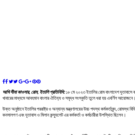
আখি সীমা কাওসার, রোম, ইতালি প্রতিনিধি:
১৮ মে ২০২৩ ইতালির রোম বাংলাদেশ দূতাবাসে বাংল
খাবারের মাধ্যমে আবহমান বাংলার ঐতিহ্য ও সমৃদ্ধ সংস্কৃতি তুলে ধরা হয় এবর্ণিল আয়োজনে
উক্ত অনুষ্ঠানে ইতালির পররাষ্ট্র ও অন্যান্য মন্ত্রণালয়ের উচ্চ পদস্থ কর্মকর্তাবৃন্দ, রোমস্
কনসালগণ এবং দূতাবাস ও মিলান কন্স্যুলেট এর কর্মকর্তা ও কর্মচারীরা উপস্থিত ছিলেন।