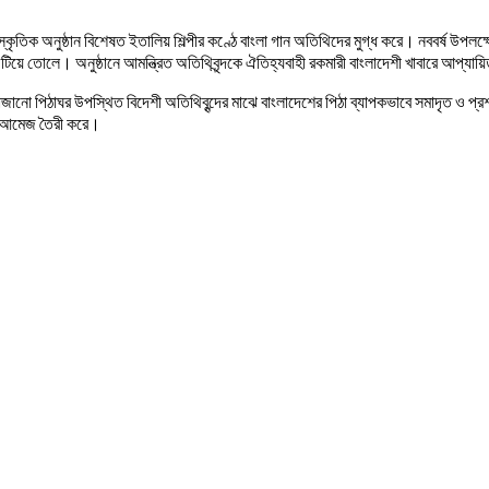
স্কৃতিক অনুষ্ঠান বিশেষত ইতালিয় শিল্পীর কণ্ঠে বাংলা গান অতিথিদের মুগ্ধ করে। নববর্ষ উপ
িয়ে তোলে। অনুষ্ঠানে আমন্ত্রিত অতিথিবৃন্দকে ঐতিহ্যবাহী রকমারী বাংলাদেশী খাবারে আপ্যায়
ায় সাজানো পিঠাঘর উপস্থিত বিদেশী অতিথিবৃন্দের মাঝে বাংলাদেশের পিঠা ব্যাপকভাবে সমাদৃত 
বের আমেজ তৈরী করে।