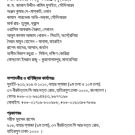
.
.
-খামিস মুশাইত,
ক
ম
জামাল
উদ্দীন
সৌদিআরব
–
,
অঞ্জন
কুমার
দে
মাস্কাট
ওমান
–
,
কামাল
পারভেজ
অভি
মক্কা
সৌদিআরব
মার্ক রায়- তুলুজ, ফ্রান্স
ওয়াসিম আকরাম-বৈরুত, লেবানন
আবুল কালাম আজাদ খোকন – সিডনি, অস্ট্রেলিয়া
সৈয়দ মামুন হোসেন – মানামা, বাহরাইন
রাশেদ কাদের, আম্মান, জর্ডান
অসীম বিকাশ বড়ুয়া – সিউল, দক্ষিণ কোরিয়া
মোস্তফা ইমরান রাজু – কুয়ালালামপুর, মালয়েশিয়া
সম্পাদকীয় ও বাণিজ্যিক কার্যালয়ঃ
স্যুইট-৯১৩, ৯১৬ ও ১০১০, নাহার প্লাজা (৯ম তলা ও ১০ম তলা)
৩৭ বীরউত্তম সি আর দত্ত রোড, হাতিরপুল ঢাকা-১০০০, বাংলাদেশ।
ফোনঃ +৮৮-০২-৯৬১৪৪৫৩, ৯৬৭৭১৯৮
মোবাইল: +৮৮-০১৭১৬-৮০০৯৮৮, +৮৮-০১৯১৩৮৮৭৮৬৯
প্রকাশকঃ
শরীফ মুহম্মদ রাশেদ
৯১৬, নাহার প্লাজা (৯ম তলা), ৩৭ বীরউত্তম সি আর দত্ত রোড,
হাতিরপুল ঢাকা-১০০০ ।