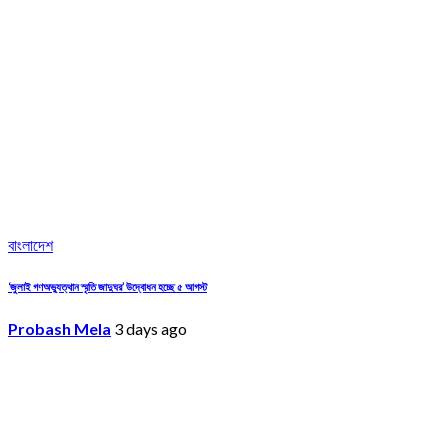
বাংলাদেশ
‘জুলাই গণঅভ্যুত্থান স্মৃতি জাদুঘর’ উদ্বোধন হচ্ছে ৫ আগস্ট
Probash Mela
3 days ago