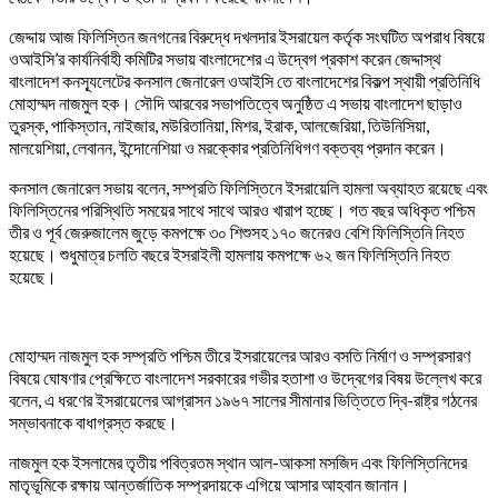
জেদ্দায় আজ ফিলিস্তিন জনগনের বিরুদ্ধে দখলদার ইসরায়েল কর্তৃক সংঘটিত অপরাধ বিষয়ে
ওআইসি’র কার্যনির্বাহী কমিটির সভায় বাংলাদেশের এ উদ্বেগ প্রকাশ করেন জেদ্দাস্থ
বাংলাদেশ কনস্যূলেটের কনসাল জেনারেল ওআইসি তে বাংলাদেশের বিকল্প স্থায়ী প্রতিনিধি
মোহাম্মদ নাজমুল হক। সৌদি আরবের সভাপতিত্বে অনুষ্ঠিত এ সভায় বাংলাদেশ ছাড়াও
তুরস্ক, পাকিস্তান, নাইজার, মউরিতানিয়া, মিশর, ইরাক, আলজেরিয়া, তিউনিসিয়া,
মালয়েশিয়া, লেবানন, ইন্দোনেশিয়া ও মরক্কোর প্রতিনিধিগণ বক্তব্য প্রদান করেন।
কনসাল জেনারেল সভায় বলেন, সম্প্রতি ফিলিস্তিনে ইসরায়েলি হামলা অব্যাহত রয়েছে এবং
ফিলিস্তিনের পরিস্থিতি সময়ের সাথে সাথে আরও খারাপ হচ্ছে। গত বছর অধিকৃত পশ্চিম
তীর ও পূর্ব জেরুজালেম জুড়ে কমপক্ষে ৩০ শিশুসহ ১৭০ জনেরও বেশি ফিলিস্তিনি নিহত
হয়েছে। শুধুমাত্র চলতি বছরে ইসরাইলী হামলায় কমপক্ষে ৬২ জন ফিলিস্তিনি নিহত
হয়েছে।
মোহাম্মদ নাজমুল হক সম্প্রতি পশ্চিম তীরে ইসরায়েলের আরও বসতি নির্মাণ ও সম্প্রসারণ
বিষয়ে ঘোষণার প্রেক্ষিতে বাংলাদেশ সরকারের গভীর হতাশা ও উদ্বেগের বিষয় উল্লেখ করে
বলেন, এ ধরণের ইসরায়েলের আগ্রাসন ১৯৬৭ সালের সীমানার ভিত্তিতে দ্বি-রাষ্ট্র গঠনের
সম্ভাবনাকে বাধাগ্রস্ত করছে।
নাজমুল হক ইসলামের তৃতীয় পবিত্রতম স্থান আল-আকসা মসজিদ এবং ফিলিস্তিনিদের
মাতৃভূমিকে রক্ষায় আন্তর্জাতিক সম্প্রদায়কে এগিয়ে আসার আহবান জানান।