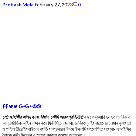
Probash Mela
February 27, 2023
0
মো: জাহাঙ্গীর আলম হৃদয়, রিয়াদ, সৌদি আরব প্রতিনিধি:
২৭ ফেব্রুয়ারি ২০২৩ মানবিক ও
আন্তর্জাতিক আইন লঙ্ঘন করে ফিলিস্তিন জনগনের বিরুদ্ধে ইসরায়েলের চলমান নৃশংসতা
ও পশ্চিম তীরে ইসরাইলের বসতি সম্প্রসারণ বিষয়ে ইসলামি সহযোগিতা সংস্থা- ওআইসির
বৈঠকে গভীর উদ্বেগ ও হতাশা প্রকাশ করেছে বাংলাদেশ।