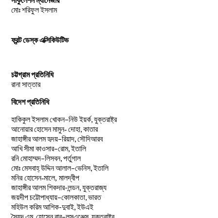
মোঃ শরিফুল ইসলাম
ফ্রন্ট ডেস্ক এক্সিকিউটিভ
চট্টগ্রাম প্রতিনিধি
রানা সাত্তার
বিদেশ প্রতিনিধি
–
,
হাকিকুল
ইসলাম
খোকন
নিউ
ইয়র্ক
যুক্তরাষ্ট্র
,
আনোয়ার
হোসেন
মামুন-
দোহা
কাতার
–
,
জাহাঙ্গীর
আলম
হৃদয়
রিয়াদ
সৌদিআরব
–
,
আখি
সীমা
কাওসার
রোম
ইতালি
–
,
রনি
মোহাম্মদ
লিসবন
পর্তুগাল
–
,
মোঃ
মেসবাহ্
উদ্দিন
আলাল
ভেনিস
ইতালি
মনির হোসেন-মালে, মালদ্বীপ
জাহাঙ্গীর আলম শিকদার-লন্ডন, যুক্তরাজ্য
–
,
জয়দীপ
চট্টোপাধ্যায়
কোলকাতা
ভারত
মহিউল করিম আশিক-দুবাই, ইউএই
.
–
,
সৈয়দ
এম
হোসেন
বাবু
লসএঞ্জেল্স
যুক্তরাষ্ট্র