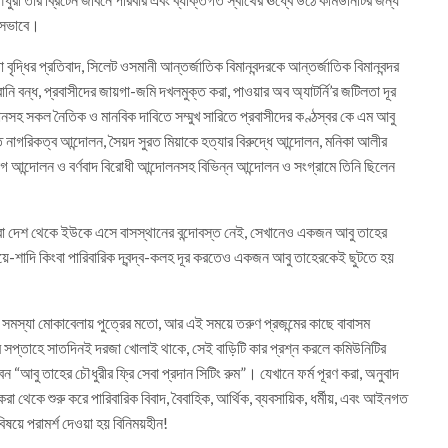
লসভাবে।
াড়া বৃদ্ধির প্রতিবাদ, সিলেট ওসমানী আন্তর্জাতিক বিমানবন্দরকে আন্তর্জাতিক বিমানবন্দর
সী হয়রানি বন্ধ, প্রবাসীদের জায়গা-জমি দখলমুক্ত করা, পাওয়ার অব অ্যাটর্নি’র জটিলতা দূর
ানসহ সকল নৈতিক ও মানবিক দাবিতে সম্মুখ সারিতে প্রবাসীদের কণ্ঠস্বর কে এম আবু
ত নাগরিকত্ব আন্দোলন, সৈয়দ সুরত মিয়াকে হত্যার বিরুদ্ধে আন্দোলন, মনিকা আলীর
াগ আন্দোলন ও বর্ণবাদ বিরোধী আন্দোলনসহ বিভিন্ন আন্দোলন ও সংগ্রামে তিনি ছিলেন
া দেশ থেকে ইউকে এসে বাসস্থানের বন্দোবস্ত নেই, সেখানেও একজন আবু তাহের
-শাদি কিংবা পারিবারিক দ্বন্দ্ব-কলহ দূর করতেও একজন আবু তাহেরকেই ছুটতে হয়
সমস্যা মোকাবেলায় পুত্রের মতো, আর এই সময়ে তরুণ প্রজন্মের কাছে বাবাসম
িটির সপ্তাহে সাতদিনই দরজা খোলাই থাকে, সেই বাড়িটি কার প্রশ্ন করলে কমিউনিটির
“আবু তাহের চৌধুরীর ফ্রি সেবা প্রদান সিটিং রুম”। যেখানে ফর্ম পূরণ করা, অনুবাদ
যা করা থেকে শুরু করে পারিবারিক বিবাদ, বৈবাহিক, আর্থিক, ব্যবসায়িক, ধর্মীয়, এবং আইনগত
 বিষয়ে পরামর্শ দেওয়া হয় বিনিময়হীন!