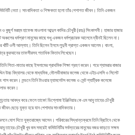
, কমিউনিটি নেতা। সাংবাদিকতা ও শিক্ষকতা হলো তাঁর পেশাগত জীবন। তিনি একজন
ন ও বুজুর্গ মরহুম হাফেজ মাওলানা আব্দুল কাদির চৌধুরী (রহঃ) সিংকাপনী। হাজার হাজার
 অঞ্চলের ধর্মপ্রাণ মানুষের কাছে শুধু একজন ধর্মপ্রচারক আলেমে দ্বীনই ছিলেন না।
খাঁটি ওলী আল্লাহ। তিনি ছিলেন ইলমে লুদুনী প্রাপ্ত একজন আলেম। বাংলা,
 পবিত্র কুরআনের তাফসীরসহ শতাধিক কিতাব লিখেছেন।
তিনি পিতা-মাতার কাছে ইসলামের প্রাথমিক শিক্ষা গ্রহণ করেন। পরে শ্যামরার বাজার
াউদ্দিন উচ্চ বিদ্যালয় থেকে মাধ্যমিক, মৌলভীবাজার কলেজ থেকে এইচএসসি ও সিলেট
িং পাস করেন। লন্ডনে তিনি টাওয়ার হ্যামলেটস কলেজ ও সেন্ট প্যাট্রিক কলেজে
মা লাভ করেন।
গূঢ়তায় আবদ্ধ করে ফেলে তাকে! ডিপ্লোমা ইঞ্জিনিয়ার কে এম আবু তাহের চৌধুরী
 জীবন ছেড়ে যুক্ত হয়ে যান পেশাদার সাংবাদিকতায়।
ম্মেলনে যোগ দিতে যুক্তরাজ্যে আসেন। পরিবারের সিদ্ধান্তক্রমে তিনি ব্রিটেনে থেকে
 তাহের চৌধুরী খুব কম সময়েই কমিউনিটির সর্বস্তরের মানুষের নজর কাড়তে সক্ষম
রী তাঁর ব্রিটেন জীবনে পরিবার এবং ব্যক্তিগত স্বার্থের ঊর্ধ্বে উঠে কমিউনিটির জন্য