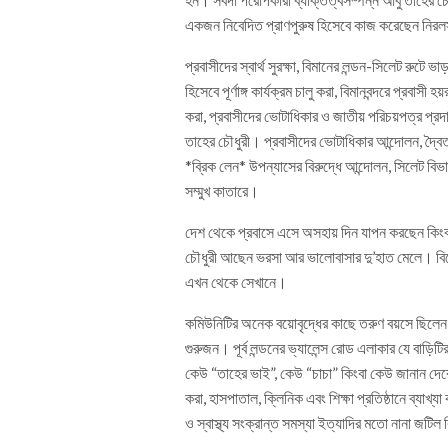
একজন নিবেদিত প্রাণপুরুষ হিসেবে কাজ করেছেন নির
প্রবাসীদের স্বার্থ সুরক্ষা, বিমানের লন্ডন-সিলেট রুটে ভ
হিসেবে পূর্ণাঙ্গ কার্যক্রম চালু করা, বিমানবন্দরে প্রবা
করা, প্রবাসীদের ভোটাধিকার ও জাতীয় পরিচয়পত্র প্রদ
তাহের চৌধুরী। প্রবাসীদের ভোটাধিকার আন্দোলন, দ্বৈ
*ব্রিক লেন* উপন্যাসের বিরুদ্ধে আন্দোলন, সিলেট বিভ
সম্মুখ কাতারে।
দেশ থেকে প্রবাসে এসে অসহায় দিন যাপন করছেন কিংব
চৌধুরী আছেন ভরসা আর ভালোবাসার দু’হাত মেলে। বিয়ে
এখন থেকে সেখানে।
কমিউনিটির অনেক বয়োবৃদ্ধের কাছে তরুণ বয়সে ছিলেন 
গুরুজন। পূর্ব লন্ডনের ভ্যালেন্স রোড এলাকার যে বাড়
কেউ “তাহের ভাই”, কেউ “চাচা” কিংবা কেউ জানান দেবেন 
করা, হাসপাতাল, ক্লিনিক এবং শিক্ষা প্রতিষ্ঠানে ব্যাখ্
ও স্বাস্থ্য সংক্রান্ত সমস্যা ইত্যাদির মতো নানা জটিল