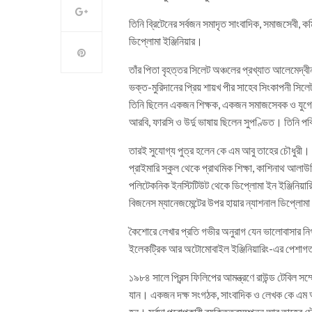
তিনি ব্রিটেনের সর্বজন সমাদৃত সাংবাদিক, সমাজসেবী
ডিপ্লোমা ইঞ্জিনিয়ার।
তাঁর পিতা বৃহত্তর সিলেট অঞ্চলের প্রখ্যাত আলেমেদ্বী
ভক্ত-মুরিদানের প্রিয় শায়খ পীর সাহেব সিংকাপনী সিলেট
তিনি ছিলেন একজন শিক্ষক, একজন সমাজসেবক ও যুগের 
আরবি, ফারসি ও উর্দু ভাষায় ছিলেন সুপণ্ডিত। তিনি
তারই সুযোগ্য পুত্র হলেন কে এম আবু তাহের চৌধুরী। 
প্রাইমারি স্কুল থেকে প্রাথমিক শিক্ষা, কাশিনাথ আল
পলিটেকনিক ইনস্টিটিউট থেকে ডিপ্লোমা ইন ইঞ্জিনিয়ার
বিজনেস ম্যানেজমেন্টের উপর হায়ার ন্যাশনাল ডিপ্লো
কৈশোরে লেখার প্রতি গভীর অনুরাগ যেন ভালোবাসার নি
ইলেকট্রিক আর অটোমোবাইল ইঞ্জিনিয়ারিং-এর পেশাগত
১৯৮৪ সালে প্রিন্স ফিলিপের আমন্ত্রণে রাউন্ড টেবিল স
যান। একজন দক্ষ সংগঠক, সাংবাদিক ও লেখক কে এম আবু
হন। সর্বদা পরোপকারী ব্যক্তিত্বসম্পন্ন আবু তাহের চৌধু