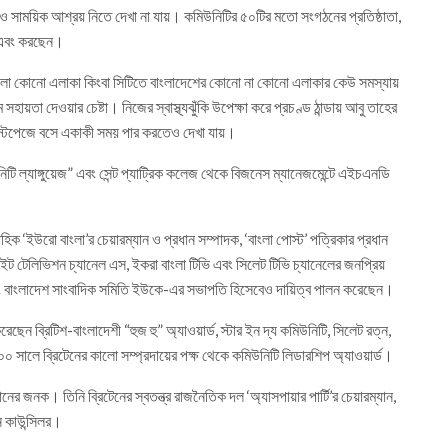
রও সাময়িক আশ্রয় নিতে দেখা না যায়। কমিউনিটির ৫০টির মতো সংগঠনের প্রতিষ্ঠাতা,
 এবং করছেন।
হলো কোনো এলাকা কিংবা সিটিতে বাংলাদেশের কোনো না কোনো এলাকার কেউ সমস্যায়
তা দেওয়ার চেষ্টা। নিজের স্বাস্থ্যঝুঁকি উপেক্ষা করে প্রচণ্ড ঠান্ডায় আবু তাহের
 স্টপেজে বসে একাকী সময় পার করতেও দেখা যায়।
ি ল্যাঙ্গুয়েজ” এবং সেন্ট প্যাট্রিক কলেজ থেকে বিজনেস ম্যানেজমেন্টে এইচএনডি
াহিক ‘ইউরো বাংলা’র চেয়ারম্যান ও প্রধান সম্পাদক, ‘বাংলা পোস্ট’ পত্রিকার প্রধান
ইট টেলিভিশন চ্যানেল এস, ইকরা বাংলা টিভি এবং সিলেট টিভি চ্যানেলের জনপ্রিয়
ং বাংলাদেশ সাংবাদিক সমিতি ইউকে-এর সভাপতি হিসেবেও দায়িত্ব পালন করেছেন।
েছেন ব্রিটিশ-বাংলাদেশী “হুজ হু” অ্যাওয়ার্ড, স্টার ইন দ্য কমিউনিটি, সিলেট রত্ন,
০০ সালে ব্রিটেনের কালো সম্প্রদায়ের পক্ষ থেকে কমিউনিটি লিডারশিপ অ্যাওয়ার্ড।
তানের জনক। তিনি ব্রিটেনের স্বতন্ত্র রাজনৈতিক দল ‘অ্যাসপায়ার পার্টি’র চেয়ারম্যান,
ন কাউন্সিলর।