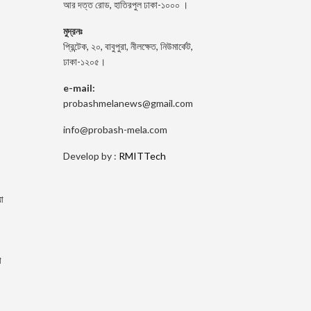
আর দত্ত রোড, হাতিরপুল ঢাকা-১০০০ ।
মুদ্রনঃ
প্রিন্টেক, ২০, বাবুপুরা, নীলক্ষেত, নিউমার্কেট,
ঢাকা-১২০৫।
e-mail:
probashmelanews@gmail.com
info@probash-mela.com
Develop by :
RMITTech
া
া