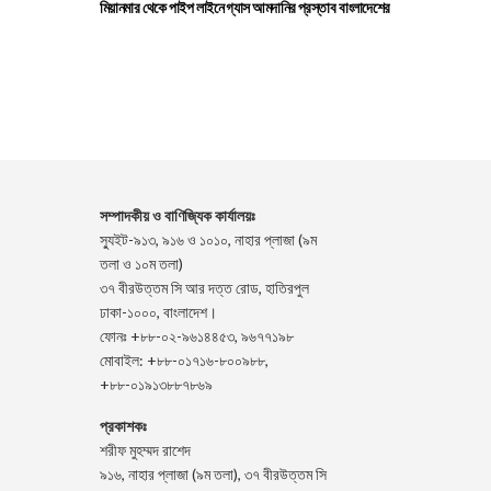
মিয়ানমার থেকে পাইপ লাইনে গ্যাস আমদানির প্রস্তাব বাংলাদেশের
সম্পাদকীয় ও বাণিজ্যিক কার্যালয়ঃ
স্যুইট-৯১৩, ৯১৬ ও ১০১০, নাহার প্লাজা (৯ম
তলা ও ১০ম তলা)
৩৭ বীরউত্তম সি আর দত্ত রোড, হাতিরপুল
ঢাকা-১০০০, বাংলাদেশ।
ফোনঃ +৮৮-০২-৯৬১৪৪৫৩, ৯৬৭৭১৯৮
মোবাইল: +৮৮-০১৭১৬-৮০০৯৮৮,
+৮৮-০১৯১৩৮৮৭৮৬৯
প্রকাশকঃ
শরীফ মুহম্মদ রাশেদ
৯১৬, নাহার প্লাজা (৯ম তলা), ৩৭ বীরউত্তম সি