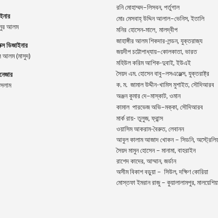
–
,
রনি
মোহাম্মদ
লিসবন
পর্তুগাল
াইনার
–
,
মোঃ
মেসবাহ্
উদ্দিন
আলাল
ভেনিস
ইতালি
িনুর আলম
মনির হোসেন-মালে, মালদ্বীপ
জাহাঙ্গীর আলম শিকদার-লন্ডন, যুক্তরাজ্য
িক্স ডিজাইনার
–
,
জয়দীপ
চট্টোপাধ্যায়
কোলকাতা
ভারত
 আলম (মাসুদ)
মহিউল করিম আশিক-দুবাই, ইউএই
.
–
,
ানেজার
সৈয়দ
এম
হোসেন
বাবু
লসএঞ্জেল্স
যুক্তরাষ্ট্র
.
.
-খামিস মুশাইত,
ইসলাম
ক
ম
জামাল
উদ্দীন
সৌদিআরব
–
,
অঞ্জন
কুমার
দে
মাস্কাট
ওমান
–
,
কামাল
পারভেজ
অভি
মক্কা
সৌদিআরব
মার্ক রায়- তুলুজ, ফ্রান্স
ওয়াসিম আকরাম-বৈরুত, লেবানন
আবুল কালাম আজাদ খোকন – সিডনি, অস্ট্রেলিয়
সৈয়দ মামুন হোসেন – মানামা, বাহরাইন
রাশেদ কাদের, আম্মান, জর্ডান
অসীম বিকাশ বড়ুয়া – সিউল, দক্ষিণ কোরিয়া
মোস্তফা ইমরান রাজু – কুয়ালালামপুর, মালয়েশিয়