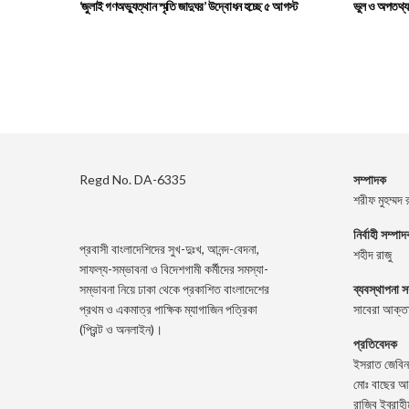
‘জুলাই গণঅভ্যুত্থান স্মৃতি জাদুঘর’ উদ্বোধন হচ্ছে ৫ আগস্ট
ভুল ও অপতথ্য এ
Regd No. DA-6335
সম্পাদক
শরীফ মুহম্মদ 
নির্বাহী সম্পা
প্রবাসী বাংলাদেশিদের সুখ-দুঃখ, আনন্দ-বেদনা,
শহীদ রাজু
সাফল্য-সম্ভাবনা ও বিদেশগামী কর্মীদের সমস্যা-
সম্ভাবনা নিয়ে ঢাকা থেকে প্রকাশিত বাংলাদেশের
ব্যবস্থাপনা স
প্রথম ও একমাত্র পাক্ষিক ম্যাগাজিন পত্রিকা
সাবেরা আক্তা
(প্রিন্ট ও অনলাইন)।
প্রতিবেদক
ইসরাত জেবিন
মোঃ বাছের আ
রাজিব ইব্রাহী