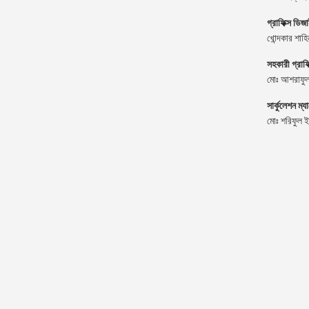
গ্রাফিক্স ডিজ
খোন্দকার শাহ
সহকারী গ্রাফ
মোঃ আশরাফুল
সার্কুলেশন ম্য
মোঃ শরিফুল 