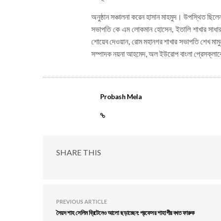
অনুষ্ঠান সঞ্চালনা করেন হাসান মাহমুদ। উপস্থিত ছিল
সভাপতি কে এম লোকমান হোসেন, ইতালি শাখার সাধারণ 
শোয়েব দেওয়ান, রোম মহানগর শাখার সভাপতি শেখ মামু
সম্পাদক নয়না আহমেদ, অল ইউরোপ বাংলা প্রেসক্লাব
Probash Mela
SHARE THIS
PREVIOUS ARTICLE
সৈয়দ শাহ সেলিম ব্রিটেনেও আলো ছড়াচ্ছেন: প্রফেসর শাহাগীর বখত ফারুক