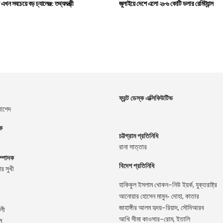
খন সবচেয়ে বড় চ্যালেঞ্জ: তথ্যমন্ত্রী
জুলাইয়ে দেশে এলো ২৮৬ কোটি ডলার রেমিট্যান্স
ফ্রন্ট ডেস্ক এক্সিকিউটিভ
রাশেদ
দক
চট্টগ্রাম প্রতিনিধি
রানা সাত্তার
ম্পাদক
বিদেশ প্রতিনিধি
র সুখী
–
,
হাকিকুল
ইসলাম
খোকন
নিউ
ইয়র্ক
যুক্তরাষ্ট্র
,
আনোয়ার
হোসেন
মামুন-
দোহা
কাতার
–
,
জাহাঙ্গীর
আলম
হৃদয়
রিয়াদ
সৌদিআরব
লী
–
,
আখি
সীমা
কাওসার
রোম
ইতালি
ম