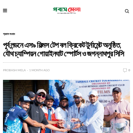
প্রবাস সংবাদ
পূর্ব লন্ডনে এস৯ ফিল্মস টেপ বল ক্রিকেট টুর্নামেন্ট অনুষ্ঠিত,
যৌথ চ্যাম্পিয়ন গোয়াইনঘাট স্পোর্টস ও জগন্নাথপুর সিসি
PROBASH MELA
1 MONTH AGO
0