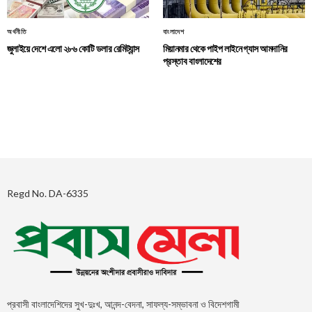
অর্থনীতি
বাংলাদেশ
জুলাইয়ে দেশে এলো ২৮৬ কোটি ডলার রেমিট্যান্স
মিয়ানমার থেকে পাইপ লাইনে গ্যাস আমদানির
প্রস্তাব বাংলাদেশের
Regd No. DA-6335
প্রবাসী বাংলাদেশিদের সুখ-দুঃখ, আনন্দ-বেদনা, সাফল্য-সম্ভাবনা ও বিদেশগামী