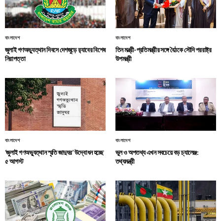
বাংলাদেশ
বাংলাদেশ
জুলাই গণঅভ্যুত্থান দিবসে দেশজুড়ে র‌্যাবের বিশেষ
তিন মন্ত্রী-প্রতিমন্ত্রীর সঙ্গে বৈঠকে সৌদি পররাষ্ট্র
নিরাপত্তা
উপমন্ত্রী
বাংলাদেশ
বাংলাদেশ
‘জুলাই গণঅভ্যুত্থান স্মৃতি জাদুঘর’ উদ্বোধন হচ্ছে
ভুল ও অপতথ্য এখন সবচেয়ে বড় চ্যালেঞ্জ:
৫ আগস্ট
তথ্যমন্ত্রী