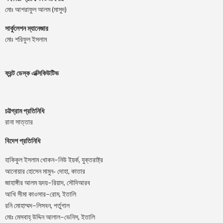
মোঃ আশরাফুল আলম (মাসুদ)
সার্কুলেশন ম্যানেজার
মোঃ শরিফুল ইসলাম
ফ্রন্ট ডেস্ক এক্সিকিউটিভ
চট্টগ্রাম প্রতিনিধি
রানা সাত্তার
বিদেশ প্রতিনিধি
–
,
হাকিকুল
ইসলাম
খোকন
নিউ
ইয়র্ক
যুক্তরাষ্ট্র
,
আনোয়ার
হোসেন
মামুন-
দোহা
কাতার
–
,
জাহাঙ্গীর
আলম
হৃদয়
রিয়াদ
সৌদিআরব
–
,
আখি
সীমা
কাওসার
রোম
ইতালি
–
,
রনি
মোহাম্মদ
লিসবন
পর্তুগাল
–
,
মোঃ
মেসবাহ্
উদ্দিন
আলাল
ভেনিস
ইতালি