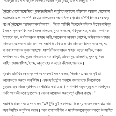
কেমব্রিজ টাইগার্স, রয়্যাল সিলেট, বেথনাল গ্রিন (রেড) এবং ডকল্যান্ড সিসি।
টুর্নামেন্ট শেষে আয়োজিত পুরস্কার বিতরণী অনুষ্ঠানে ক্লাবের পরিচালক কামরুল হোসেনের
সঞ্চালনায় এবং সভাপতি রায়হান আহমেদের সভাপতিত্বে প্রধান অতিথি হিসেবে বক্তব্য
রাখেন টুর্নামেন্টের স্পন্সর সদরুল ইসলাম। বিশেষ অতিথি হিসেবে উপস্থিত ছিলেন সাকিবুল
ইসলাম, ক্লাব পরিচালক ইমরুল আহমেদ, সুমন আহমেদ, শরিফুজ্জামান, সাধারণ সম্পাদক
ইমদাদুল হক, অর্থ সম্পাদক সাজাদ আলী, ম্যানেজার আনসার হোসেন, অধিনায়ক গুলজার
আহমেদ, আফজাল আহমেদ, সহ-সভাপতি হাফিজ জাহান আহমেদ, রিসাদ আহমেদ, সহ-
সাধারণ সম্পাদক ফুহাদ আহমেদ, সাংগঠনিক সম্পাদক মাহবুব, আব্দুল মালিক, প্রচার
সম্পাদক আহসান, সুজন আহমেদ, এনাম চৌধুরী, জাবেদ নূর, আলমগীর, সুমন জুনিয়র,
ফাহিম, মোস্তাফিজ, ইমাদ, আবু তাহের ও আব্দুর রহিমসহ অনেকে।
প্রধান অতিথির বক্তব্যে স্পন্সর সদরুল ইসলাম বলেন, “প্রবাসে এ ধরনের ক্রীড়া
আয়োজনের গুরুত্ব অপরিসীম। এসব টুর্নামেন্টের মাধ্যমে বাংলাদেশের ক্রিকেটকে
যুক্তরাজ্যে আরও ব্যাপকভাবে পরিচিত করা হচ্ছে। পাশাপাশি নতুন প্রজন্মকে খেলাধুলার
প্রতি আগ্রহী করে তুলতেও এ ধরনের আয়োজন গুরুত্বপূর্ণ ভূমিকা রাখছে।”
সভাপতি রায়হান আহমেদ বলেন, “এই টুর্নামেন্টে অংশগ্রহণের জন্য অনেক খেলোয়াড় সারা
বছর নিয়মিত অনুশীলন করেন। ফলে তারা শারীরিক ও মানসিকভাবে সুস্থ থাকতে উৎসাহিত