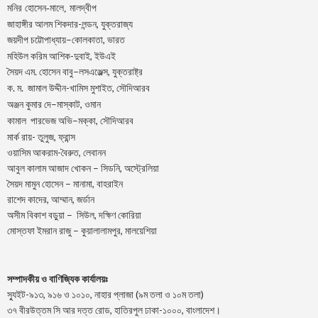
মনির হোসেন-মালে, মালদ্বীপ
জাহাঙ্গীর আলম শিকদার-লন্ডন, যুক্তরাজ্য
–
,
জয়দীপ
চট্টোপাধ্যায়
কোলকাতা
ভারত
মহিউল করিম আশিক-দুবাই, ইউএই
.
–
,
সৈয়দ
এম
হোসেন
বাবু
লসএঞ্জেল্স
যুক্তরাষ্ট্র
.
.
-খামিস মুশাইত,
ক
ম
জামাল
উদ্দীন
সৌদিআরব
–
,
অঞ্জন
কুমার
দে
মাস্কাট
ওমান
–
,
কামাল
পারভেজ
অভি
মক্কা
সৌদিআরব
মার্ক রায়- তুলুজ, ফ্রান্স
ওয়াসিম আকরাম-বৈরুত, লেবানন
আবুল কালাম আজাদ খোকন – সিডনি, অস্ট্রেলিয়া
সৈয়দ মামুন হোসেন – মানামা, বাহরাইন
রাশেদ কাদের, আম্মান, জর্ডান
অসীম বিকাশ বড়ুয়া – সিউল, দক্ষিণ কোরিয়া
মোস্তফা ইমরান রাজু – কুয়ালালামপুর, মালয়েশিয়া
সম্পাদকীয় ও বাণিজ্যিক কার্যালয়ঃ
স্যুইট-৯১৩, ৯১৬ ও ১০১০, নাহার প্লাজা (৯ম তলা ও ১০ম তলা)
৩৭ বীরউত্তম সি আর দত্ত রোড, হাতিরপুল ঢাকা-১০০০, বাংলাদেশ।