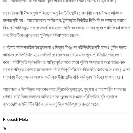
হন। ভবিষ্যতেও আমরা আরও বৃহৎ পরিসরে এ ধরনের আয়োজন অব্যাহত রাখব।”
তবে দিনব্যাপী উৎসবমুখর পরিবেশে অনুষ্ঠিত টুর্নামেন্টের শেষ পর্যায়ে একটি অনাকাঙ্ক্ষিত
ঘটনার সৃষ্টি হয়। আয়োজকদের অভিযোগ, টুর্নামেন্টের নির্ধারিত বিধি-বিধান লঙ্ঘনের কারণে
ক্রিকেট আইল্যান্ড দলকে সতর্ক করা হলে দলটির কয়েকজন সদস্য ক্ষুব্ধ প্রতিক্রিয়া জানান
এবং বিষয়টিকে কেন্দ্র করে পুলিশকে ঘটনাস্থলে ডাকেন।
এ ঘটনায় মাঠে সাময়িক উত্তেজনা ও কিছুটা বিশৃঙ্খল পরিস্থিতির সৃষ্টি হলেও পুলিশ দ্রুত
ঘটনাস্থলে উপস্থিত হয়ে সংশ্লিষ্টদের বক্তব্য শোনে এবং পুরো পরিস্থিতি পর্যবেক্ষণ
করে। পরিস্থিতি স্বাভাবিক ও শান্তিপূর্ণ দেখতে পেয়ে পুলিশ সদস্যরাও পরে মাঠের এক
পাশে উপস্থিত খেলোয়াড়দের সঙ্গে সৌহার্দ্যপূর্ণ পরিবেশে ক্রিকেট খেলায় অংশ নেন। এতে
সম্ভাব্য উত্তেজনার অবসান ঘটে এবং টুর্নামেন্টের বাকি কার্যক্রম নির্বিঘ্নে সম্পন্ন হয়।
আয়োজক ও উপস্থিত অনেকের মতে, ক্রিকেট ভ্রাতৃত্ব, শৃঙ্খলা ও পারস্পরিক সম্মানের
খেলা। তাই নিয়ম লঙ্ঘনের অভিযোগকে কেন্দ্র করে এমন পরিস্থিতির সৃষ্টি প্রবাসে
বাংলাদেশি কমিউনিটির ইতিবাচক ভাবমূর্তিকে ক্ষতিগ্রস্ত করতে পারে।
Probash Mela