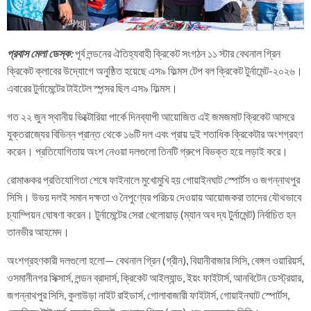
প্রবাস মেলা ডেস্ক:
পূর্ব লন্ডনের ঐতিহ্যবাহী ক্রিকেট সংগঠন ১১ স্টার বেথনাল গ্রিন
ক্রিকেট ক্লাবের উদ্যোগে অনুষ্ঠিত হয়েছে এস৯ ফিল্মস টেপ বল ক্রিকেট টুর্নামেন্ট-২০২৬।
এবারের টুর্নামেন্টের টাইটেল স্পন্সর ছিল এস৯ ফিল্মস।
গত ২২ জুন স্থানীয় ভিক্টোরিয়া পার্কে দিনব্যাপী আয়োজিত এই জমজমাট ক্রিকেট আসরে
যুক্তরাজ্যের বিভিন্ন প্রান্ত থেকে ১৬টি দল এবং প্রায় দুই শতাধিক ক্রিকেটার অংশগ্রহণ
করেন। প্রতিযোগিতায় অংশ নেওয়া দলগুলো তিনটি গ্রুপে বিভক্ত হয়ে লড়াই করে।
রোমাঞ্চকর প্রতিযোগিতা শেষে ফাইনালে মুখোমুখি হয় গোয়াইনঘাট স্পোর্টস ও জগন্নাথপুর
সিসি। উভয় দলই সমান দক্ষতা ও নৈপুণ্যের পরিচয় দেওয়ায় আয়োজকরা তাদের যৌথভাবে
চ্যাম্পিয়ন ঘোষণা করেন। টুর্নামেন্টের সেরা খেলোয়াড় (ম্যান অব দ্য টুর্নামেন্ট) নির্বাচিত হন
তানভীর আহমেদ।
অংশগ্রহণকারী দলগুলো হলো— বেথনাল গ্রিন (গ্রীন), বিয়ানীবাজার সিসি, বেঙ্গল ওয়ারিয়র্স,
ওসমানীনগর সিক্সার্স, লন্ডন ব্রাদার্স, ক্রিকেট আইল্যান্ড, ইয়ং ফাইটার্স, আনবিটেন ডেস্ট্রয়ার,
জগন্নাথপুর সিসি, কুলাউড়া নাইট রাইডার্স, গোলাবাজারী ফাইটার্স, গোয়াইনঘাট স্পোর্টস,