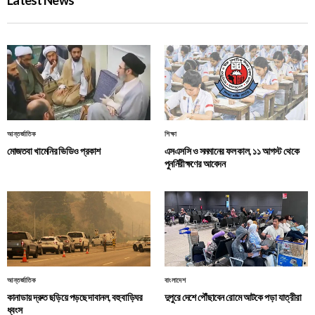
আন্তর্জাতিক
শিক্ষা
মোজতবা খামেনির ভিডিও প্রকাশ
এসএসসি ও সমমানের ফল কাল, ১১ আগস্ট থেকে
পুনর্নিরীক্ষণের আবেদন
আন্তর্জাতিক
বাংলাদেশ
কানাডায় দ্রুত ছড়িয়ে পড়ছে দাবানল, বহু বাড়িঘর
দুপুরে দেশে পৌঁছাবেন রোমে আটকে পড়া যাত্রীরা
ধ্বংস