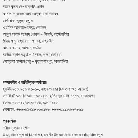
–
,
অঞ্জন
কুমার
দে
মাস্কাট
ওমান
–
,
কামাল
পারভেজ
অভি
মক্কা
সৌদিআরব
মার্ক রায়- তুলুজ, ফ্রান্স
ওয়াসিম আকরাম-বৈরুত, লেবানন
আবুল কালাম আজাদ খোকন – সিডনি, অস্ট্রেলিয়া
সৈয়দ মামুন হোসেন – মানামা, বাহরাইন
রাশেদ কাদের, আম্মান, জর্ডান
অসীম বিকাশ বড়ুয়া – সিউল, দক্ষিণ কোরিয়া
মোস্তফা ইমরান রাজু – কুয়ালালামপুর, মালয়েশিয়া
সম্পাদকীয় ও বাণিজ্যিক কার্যালয়ঃ
স্যুইট-৯১৩, ৯১৬ ও ১০১০, নাহার প্লাজা (৯ম তলা ও ১০ম তলা)
৩৭ বীরউত্তম সি আর দত্ত রোড, হাতিরপুল ঢাকা-১০০০, বাংলাদেশ।
ফোনঃ +৮৮-০২-৯৬১৪৪৫৩, ৯৬৭৭১৯৮
মোবাইল: +৮৮-০১৭১৬-৮০০৯৮৮, +৮৮-০১৯১৩৮৮৭৮৬৯
প্রকাশকঃ
শরীফ মুহম্মদ রাশেদ
৯১৬, নাহার প্লাজা (৯ম তলা), ৩৭ বীরউত্তম সি আর দত্ত রোড, হাতিরপুল