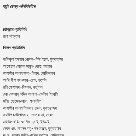
ফ্রন্ট ডেস্ক এক্সিকিউটিভ
চট্টগ্রাম প্রতিনিধি
রানা সাত্তার
বিদেশ প্রতিনিধি
–
,
হাকিকুল
ইসলাম
খোকন
নিউ
ইয়র্ক
যুক্তরাষ্ট্র
,
আনোয়ার
হোসেন
মামুন-
দোহা
কাতার
–
,
জাহাঙ্গীর
আলম
হৃদয়
রিয়াদ
সৌদিআরব
–
,
আখি
সীমা
কাওসার
রোম
ইতালি
–
,
রনি
মোহাম্মদ
লিসবন
পর্তুগাল
–
,
মোঃ
মেসবাহ্
উদ্দিন
আলাল
ভেনিস
ইতালি
মনির হোসেন-মালে, মালদ্বীপ
জাহাঙ্গীর আলম শিকদার-লন্ডন, যুক্তরাজ্য
–
,
জয়দীপ
চট্টোপাধ্যায়
কোলকাতা
ভারত
মহিউল করিম আশিক-দুবাই, ইউএই
.
–
,
সৈয়দ
এম
হোসেন
বাবু
লসএঞ্জেল্স
যুক্তরাষ্ট্র
.
.
-খামিস মুশাইত,
ক
ম
জামাল
উদ্দীন
সৌদিআরব