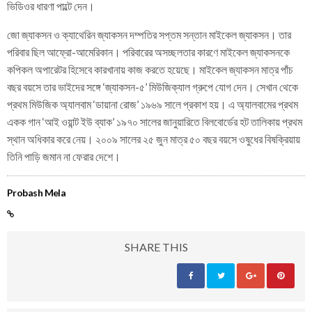
ভিডিওর ধারণা পাল্টে দেন।
জো জ্যাকসন ও ক্যাথেরিন জ্যাকসন দম্পতির সপ্তম সন্তান মাইকেল জ্যাকসন। তার
পরিবার ছিল আফ্রো-আমেরিকান। পরিবারের অসচ্ছলতার কারণে মাইকেল জ্যাকসনকে
কপিকল অপারেটর হিসেবে কারখানায় কাজ করতে হয়েছে। মাইকেল জ্যাকসন মাত্র পাঁচ
বছর বয়সে তার ভাইদের সঙ্গে ‘জ্যাকসন-৫’ মিউজিক্যাল গ্রুপে যোগ দেন। সেখান থেকে
প্রথম মিউজিক অ্যালবাম ‘ডায়ানা রোজ’ ১৯৬৯ সালে প্রকাশ হয়। এ অ্যালবামের প্রথম
একক গান ‘আই ওয়ান্ট ইউ ব্যাক’ ১৯৭০ সালের জানুয়ারিতে বিলবোর্ডের হট তালিকায় প্রথম
স্থান অধিকার করে নেয়। ২০০৯ সালের ২৫ জুন মাত্র ৫০ বছর বয়সে ওষুধের বিষক্রিয়ায়
তিনি পাড়ি জমান না ফেরার দেশে।
Probash Mela
SHARE THIS