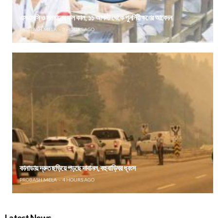
এসএসসি ও সমমানের ফল কাল, ১১ আগস্ট থেকে পুনর্নিরীক্ষণের আবেদন
PROBASH MELA
3 HOURS AGO
কানাডায় দ্রুত ছড়িয়ে পড়ছে দাবানল, বহু বাড়িঘর ধ্বংস
PROBASH MELA
4 HOURS AGO
Latest News