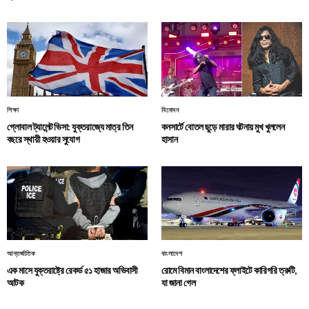
শিক্ষা
বিনোদন
গ্লোবাল ট্যালেন্ট ভিসা: যুক্তরাজ্যে মাত্র তিন
কনসার্টে বোতল ছুড়ে মারার ঘটনায় মুখ খুললেন
বছরে স্থায়ী হওয়ার সুযোগ
হাসান
আন্তর্জাতিক
বাংলাদেশ
এক মাসে যুক্তরাষ্ট্রে রেকর্ড ৫১ হাজার অভিবাসী
রোমে বিমান বাংলাদেশের ফ্লাইটে কারিগরি ত্রুটি,
আটক
যা জানা গেল