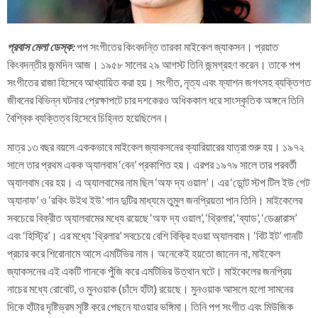
প্রবাস মেলা ডেস্ক:
পপ সংগীতের কিংবদন্তি তারকা মাইকেল জ্যাকসন। প্রয়াত
কিংবদন্তীর জন্মদিন আজ। ১৯৫৮ সালের ২৯ আগস্ট তিনি জন্মগ্রহণ করেন। তাকে পপ
সংগীতের রাজা হিসেবে আখ্যায়িত করা হয়। সংগীত, নৃত্য এবং ফ্যাশন জগৎসহ ব্যক্তিগত
জীবনের বিভিন্ন ঘটনার প্রেক্ষাপটে চার দশকেরও অধিককাল ধরে সাংস্কৃতিক অঙ্গনে তিনি
বৈশ্বিক ব্যক্তিত্ব হিসেবে চিহ্নিত হয়েছিলেন।
মাত্র ১৩ বছর বয়সে এককভাবে মাইকেল জ্যাকসনের ক্যারিয়ারের যাত্রা শুরু হয়। ১৯৭২
সালে তার প্রথম একক অ্যালবাম ‘বেন’ প্রকাশিত হয়। এরপর ১৯৭৯ সালে তার পরবর্তী
অ্যালবাম বের হয়। এ অ্যালবামের নাম ছিল ‘অফ দ্য ওয়াল’। এর ‘ডোন্ট স্টপ টিল ইউ গেট
অ্যানাফ’ ও ‘রকিং উইথ ইউ’ গান দুটির মাধ্যমে তুমুল জনপ্রিয়তা পান তিনি। মাইকেলের
সবচেয়ে বিক্রীত অ্যালবামের মধ্যে রয়েছে ‘অফ দ্য ওয়াল’, ‘থ্রিলার’, ‘ব্যাড’, ‘ডেঞ্জারাস’
এবং ‘হিস্ট্রি’। এর মধ্যে ‘থ্রিলার’ সবচেয়ে বেশি বিক্রি হওয়া অ্যালবাম। ‘বিট ইট’ গানটি
প্রচার করে শিরোনামে আসে এমটিভির নাম। অনেকেই হয়তো জানেন না, মাইকেল
জ্যাকসনের এই একটি গানকে পুঁজি করে এমটিভির উত্থান ঘটে। মাইকেলের জনপ্রিয়
নাচের মধ্যে রোবোট, ও মুনওয়াক (চাঁদে হাঁটা) রয়েছে। মুনওয়াক আসলে হলো সামনের
দিকে হাঁটার দৃষ্টিভ্রম সৃষ্টি করে পেছনে যাওয়ার ভঙ্গিমা। তিনি পপ সংগীত এবং মিউজিক