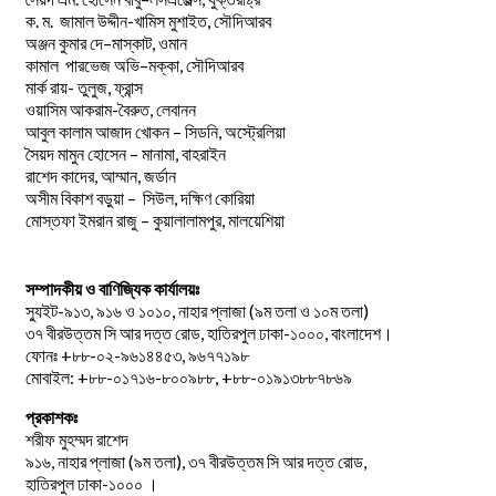
.
.
-খামিস মুশাইত,
ক
ম
জামাল
উদ্দীন
সৌদিআরব
–
,
অঞ্জন
কুমার
দে
মাস্কাট
ওমান
–
,
কামাল
পারভেজ
অভি
মক্কা
সৌদিআরব
মার্ক রায়- তুলুজ, ফ্রান্স
ওয়াসিম আকরাম-বৈরুত, লেবানন
আবুল কালাম আজাদ খোকন – সিডনি, অস্ট্রেলিয়া
সৈয়দ মামুন হোসেন – মানামা, বাহরাইন
রাশেদ কাদের, আম্মান, জর্ডান
অসীম বিকাশ বড়ুয়া – সিউল, দক্ষিণ কোরিয়া
মোস্তফা ইমরান রাজু – কুয়ালালামপুর, মালয়েশিয়া
সম্পাদকীয় ও বাণিজ্যিক কার্যালয়ঃ
স্যুইট-৯১৩, ৯১৬ ও ১০১০, নাহার প্লাজা (৯ম তলা ও ১০ম তলা)
৩৭ বীরউত্তম সি আর দত্ত রোড, হাতিরপুল ঢাকা-১০০০, বাংলাদেশ।
ফোনঃ +৮৮-০২-৯৬১৪৪৫৩, ৯৬৭৭১৯৮
মোবাইল: +৮৮-০১৭১৬-৮০০৯৮৮, +৮৮-০১৯১৩৮৮৭৮৬৯
প্রকাশকঃ
শরীফ মুহম্মদ রাশেদ
৯১৬, নাহার প্লাজা (৯ম তলা), ৩৭ বীরউত্তম সি আর দত্ত রোড,
হাতিরপুল ঢাকা-১০০০ ।