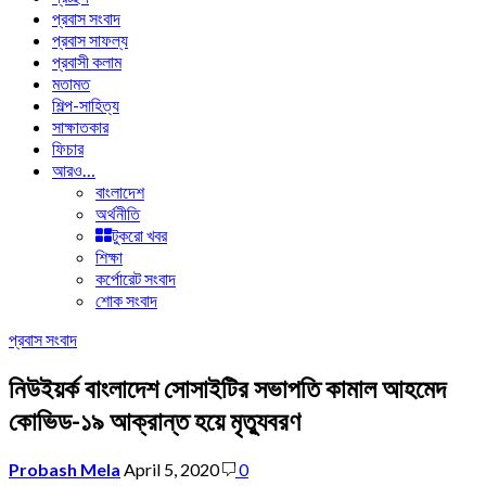
প্রবাস সংবাদ
প্রবাস সাফল্য
প্রবাসী কলাম
মতামত
শিল্প-সাহিত্য
সাক্ষাতকার
ফিচার
আরও…
বাংলাদেশ
অর্থনীতি
টুকরো খবর
শিক্ষা
কর্পোরেট সংবাদ
শোক সংবাদ
প্রবাস সংবাদ
নিউইয়র্ক বাংলাদেশ সোসাইটির সভাপতি কামাল আহমেদ
কোভিড-১৯ আক্রান্ত হয়ে মৃত্যুবরণ
Probash Mela
April 5, 2020
0