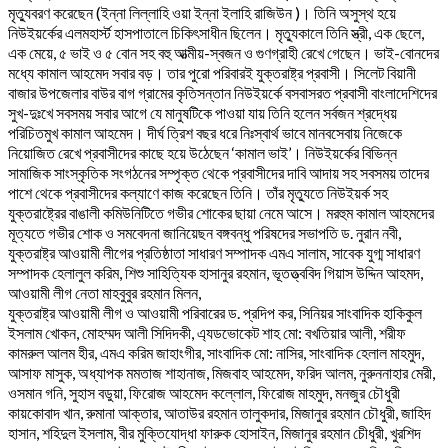
মৃত্যুবরণ করেছেন (ইন্না লিল্লাহি ওয়া ইন্না ইলাহি রাজিউন )। তিনি অসুস্থ হয়ে
নিউইয়র্কের এলমহার্স্ট হাসপাতালে চিকিৎসাধীন ছিলেন। মৃত্যুকালে তিনি স্ত্রী, এক ছেলে,
এক মেয়ে, ৫ ভাই ও ৫ বোন সহ বহু আত্মীয়-স্বজন ও গুণগ্রাহী রেখে গেছেন। ভাই-বোনদের
মধ্যে কামাল আহমেদ সবার বড়। তার পুরো পরিবারই যুক্তরাষ্ট্র প্রবাসী। সিলেট বিয়ানী
বাজার উপজেলার বাউর বাগ গ্রামের কৃতিসন্তান নিউইয়র্কে বসবাসরত প্রবাসী বাংলাদেশিদের
সুখ-দুঃখে সবসময় সবার আগে যে মানুষটিকে পাওয়া যায় তিনি হলেন সর্বজন শ্রদ্ধেয়
পরিচিতমুখ কামাল আহমেদ। দীর্ঘ ত্রিশ বছর ধরে নিঃস্বার্থ ভাবে মানবসেবায় নিজেকে
নিয়োজিত রেখে প্রবাসীদের কাছে হয়ে উঠেছেন ‘কামাল ভাই’। নিউইয়র্কের বিভিন্ন
সামাজিক সাংস্কৃতিক সংগঠনের সম্পৃক্ত থেকে প্রবাসীদের দাবি আদায় সহ সবসময় তাদের
পাশে থেকে প্রবাসীদের কল্যাণে কাজ করেছেন তিনি। তাঁর মৃত্যুতে নিউইয়র্ক সহ
যুক্তরাষ্ট্রের বাঙালী কমিউনিটিতে গভীর শোকের ছায়া নেমে আসে। মরহুম কামাল আহমদের
মূত্যতে গভীর শোক ও সমবেদনা জানিয়েছন বঙ্গবন্ধু পরিষদের সভাপতি ড. নুরান নবী,
যুক্তরাষ্ট্র আওয়ামী লীগের প্রতিষ্ঠাতা সাধারণ সম্পাদক এমএ সালাম, সাবেক যুগ্ম সাধারণ
সম্পাদক হেলালুল করিম, শিশু সাহিত্যিক হাসানুর রহমান, ভূতত্ত্ববিদ গিয়াস উদ্দিন আহমদ,
আওয়ামী লীগ নেতা মাহবুবুর রহমান মিলন,
যুক্তরাষ্ট্র আওয়ামী লীগ ও আওয়ামী পরিবারের ড. প্রদিপ কর, সিনিয়র সাংবাদিক হাকিকুল
ইসলাম খোকন, মোহম্মদ আলী সিদিদকী, এ্যডভোকেট শাহ মো: বখতিয়ার আলী, শরীফ
কামরুল আলম হীর, এমএ করিম জাহাংগীর, সাংবাদিক মো: নাসির, সাংবাদিক হেলাল মাহমুদ,
আসাফ মাসুক, অধ্যাপক মমতাজ শাহানাজ, মিজবাহ আহমেদ, ফরিদ আলম, নুরুননাহার মেরী,
ওসমান গনি, সুহাস বডুয়া, ফিরোজ আহমেদ কল্লোল, ফিরোজ মাহমুদ, মনজুর চৌধুরী
কায়কোবাদ খান, রুমানা আক্তার, আতাউর রহমান তালুকদার, মিজানুর রহমান চৌধুরী, জাহিদ
হাসান, শহিদুল ইসলাম, বীর মুক্তিযোদ্ধা ফারুক হোসাইন, মিজানুর রহমান চেীধুরী, খুরশিদ