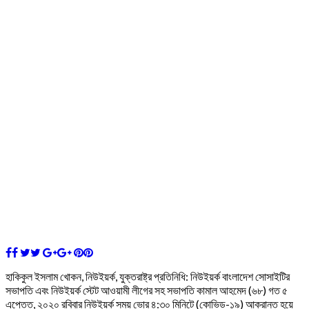
হাকিকুল ইসলাম খোকন, নিউইয়র্ক, যুক্তরাষ্ট্র প্রতিনিধি: নিউইয়র্ক বাংলাদেশ সোসাইটির
সভাপতি এবং নিউইয়র্ক স্টেট আওয়ামী লীগের সহ সভাপতি কামাল আহমেদ (৬৮) গত ৫
এপ্তেত, ২০২০ রবিবার নিউইয়র্ক সময় ভোর ৪:৩০ মিনিটে (কোভিড-১৯) আক্রান্ত হয়ে