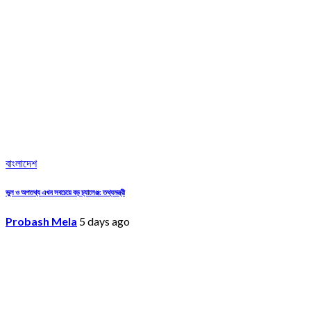
বাংলাদেশ
ভুল ও অপতথ্য এখন সবচেয়ে বড় চ্যালেঞ্জ: তথ্যমন্ত্রী
Probash Mela
5 days ago