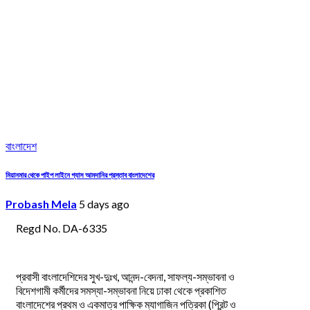
বাংলাদেশ
মিয়ানমার থেকে পাইপ লাইনে গ্যাস আমদানির প্রস্তাব বাংলাদেশের
Probash Mela
5 days ago
Regd No. DA-6335
প্রবাসী বাংলাদেশিদের সুখ-দুঃখ, আনন্দ-বেদনা, সাফল্য-সম্ভাবনা ও
বিদেশগামী কর্মীদের সমস্যা-সম্ভাবনা নিয়ে ঢাকা থেকে প্রকাশিত
বাংলাদেশের প্রথম ও একমাত্র পাক্ষিক ম্যাগাজিন পত্রিকা (প্রিন্ট ও