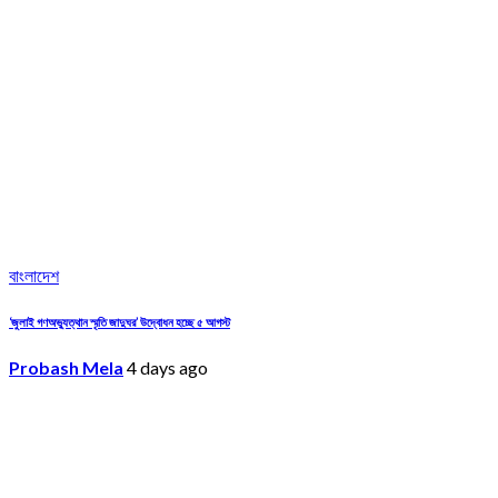
বাংলাদেশ
‘জুলাই গণঅভ্যুত্থান স্মৃতি জাদুঘর’ উদ্বোধন হচ্ছে ৫ আগস্ট
Probash Mela
4 days ago