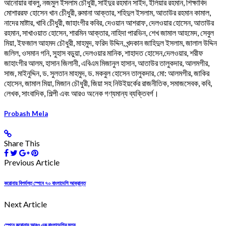
আনোয়ার বাবলু, নজমুল ইসলাম চৌধুরী, সাইদুর রহমান সাইদ, ইলিয়ার রহমান, শিক্ষাবিদ
মোশাররফ হোসেন খান চেীধুরী, রুমানা আক্তার, শহিদুল ইসলাম, আতাউর রহমান কামাল,
নাদের মাষ্টার, খাবি চেীধুরী, জাহাংগীর কবির, দেওয়ান আশরাফ, দেলওয়ার হোসেন, আতাউর
রহমান, সাখাওয়াত হোসেন, শারমিন আক্তার, নাহিদা পারভিন, শেখ জামাল আহমেদ, সেবুল
মিয়া, ইফজাল আহমদ চৌধুরী, মাহমুদ, ফরিদ উদ্দিন, খন্দকান জাহিদুল ইসলাম, জালাল উদ্দিন
জলিল, ওসমান গনি, সুহাস বডুয়া, দেলওয়ার মানিক, শাহাদত হোসেন,দেলওয়ার, শরীফ
জাহাংগীর আলম, হাসান জিলানী, এবিএম মিজানুল হাসান, আতাউর তালুকদার, আলমগীর,
সাজ, মাইনুদ্দিন, ড. সুলতান মাহমুদ, ড. মকবুল হোসেন তালুকদার, মো: আলমগীর, জাকির
হোসেন, জামাল মিয়া, মিজান চৌধুরী, জিয়া সহ নিউইয়র্কের রাজনীতিক, সমাজসেবক, কবি,
লেখক, সাংবাদিক, শিল্পী এবং আরও অনেক গণ্যমান্য ব্যক্তিবর্গ।
Probash Mela
Share This
Previous Article
করোনায় বিপর্যস্ত স্পেনে ৭০ বাংলাদেশি আক্রান্ত
Next Article
স্পেনে করোনায় আরও এক বাংলাদেশির মৃত্যু