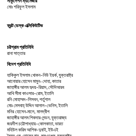
সার্কুলেশন ম্যানেজার
মোঃ শরিফুল ইসলাম
ফ্রন্ট ডেস্ক এক্সিকিউটিভ
চট্টগ্রাম প্রতিনিধি
রানা সাত্তার
বিদেশ প্রতিনিধি
–
,
হাকিকুল
ইসলাম
খোকন
নিউ
ইয়র্ক
যুক্তরাষ্ট্র
,
আনোয়ার
হোসেন
মামুন-
দোহা
কাতার
–
,
জাহাঙ্গীর
আলম
হৃদয়
রিয়াদ
সৌদিআরব
–
,
আখি
সীমা
কাওসার
রোম
ইতালি
–
,
রনি
মোহাম্মদ
লিসবন
পর্তুগাল
–
,
মোঃ
মেসবাহ্
উদ্দিন
আলাল
ভেনিস
ইতালি
মনির হোসেন-মালে, মালদ্বীপ
জাহাঙ্গীর আলম শিকদার-লন্ডন, যুক্তরাজ্য
–
,
জয়দীপ
চট্টোপাধ্যায়
কোলকাতা
ভারত
মহিউল করিম আশিক-দুবাই, ইউএই
.
–
,
সৈয়দ
এম
হোসেন
বাবু
লসএঞ্জেল্স
যুক্তরাষ্ট্র