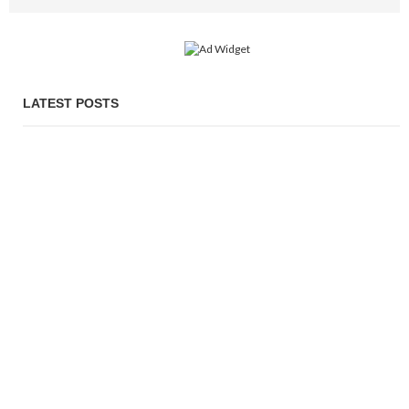
LATEST POSTS
জাতিসংঘ অধিবেশনে অংশ নিতে যুক্তরাষ্ট্রে যাচ্ছেন প্রধানমন্ত্রী
PROBASH MELA
3 DAYS AGO