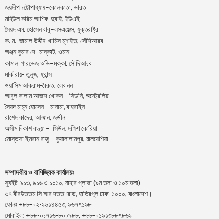
–
,
জয়দীপ
চট্টোপাধ্যায়
কোলকাতা
ভারত
মহিউল করিম আশিক-দুবাই, ইউএই
.
–
,
সৈয়দ
এম
হোসেন
বাবু
লসএঞ্জেল্স
যুক্তরাষ্ট্র
.
.
-খামিস মুশাইত,
ক
ম
জামাল
উদ্দীন
সৌদিআরব
–
,
অঞ্জন
কুমার
দে
মাস্কাট
ওমান
–
,
কামাল
পারভেজ
অভি
মক্কা
সৌদিআরব
মার্ক রায়- তুলুজ, ফ্রান্স
ওয়াসিম আকরাম-বৈরুত, লেবানন
আবুল কালাম আজাদ খোকন – সিডনি, অস্ট্রেলিয়া
সৈয়দ মামুন হোসেন – মানামা, বাহরাইন
রাশেদ কাদের, আম্মান, জর্ডান
অসীম বিকাশ বড়ুয়া – সিউল, দক্ষিণ কোরিয়া
মোস্তফা ইমরান রাজু – কুয়ালালামপুর, মালয়েশিয়া
সম্পাদকীয় ও বাণিজ্যিক কার্যালয়ঃ
স্যুইট-৯১৩, ৯১৬ ও ১০১০, নাহার প্লাজা (৯ম তলা ও ১০ম তলা)
৩৭ বীরউত্তম সি আর দত্ত রোড, হাতিরপুল ঢাকা-১০০০, বাংলাদেশ।
ফোনঃ +৮৮-০২-৯৬১৪৪৫৩, ৯৬৭৭১৯৮
মোবাইল: +৮৮-০১৭১৬-৮০০৯৮৮, +৮৮-০১৯১৩৮৮৭৮৬৯