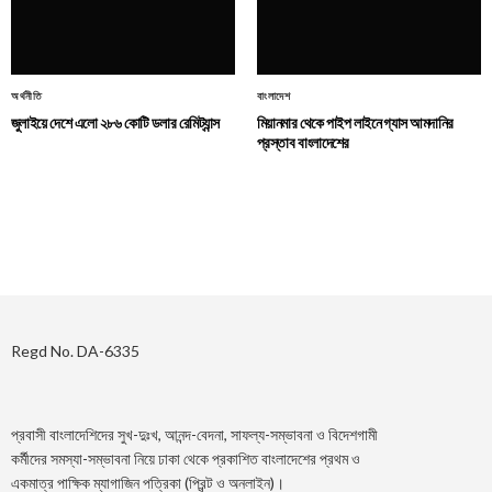
অর্থনীতি
বাংলাদেশ
জুলাইয়ে দেশে এলো ২৮৬ কোটি ডলার রেমিট্যান্স
মিয়ানমার থেকে পাইপ লাইনে গ্যাস আমদানির
প্রস্তাব বাংলাদেশের
Regd No. DA-6335
প্রবাসী বাংলাদেশিদের সুখ-দুঃখ, আনন্দ-বেদনা, সাফল্য-সম্ভাবনা ও বিদেশগামী
কর্মীদের সমস্যা-সম্ভাবনা নিয়ে ঢাকা থেকে প্রকাশিত বাংলাদেশের প্রথম ও
একমাত্র পাক্ষিক ম্যাগাজিন পত্রিকা (প্রিন্ট ও অনলাইন)।