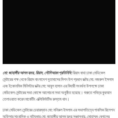
মো: জাহাঙ্গীর আলম হৃদয়, রিয়াদ, সৌদিআরব প্রতিনিধি:
রিয়াদ বাথা ঢাকা মেডিকেল
সেন্টারের পক্ষ থেকে রিয়াদ বাংলাদেশ দূতাবাসের মিশন উপ প্রধান ডক্টর মো: নজরুল ইসলাম
এবং ইকোনমিক মিনিস্টার ডক্টর মো: আবুল হাসান এর বিদায়ী সংবর্ধনা উপলক্ষে ঢাকা
মেডিকেল সেন্টারের সভা কোক্ষে আলোচনা সভা অনুষ্ঠিত হয়েছে। শুরুতে পবিত্র কুরআন
তেলাওয়াত করেন মার্কেটিং এক্সিকিউটিভ রুস্তম খান।
ঢাকা মেডিকেল সেন্টারের চেয়ারম্যান মো: মনিরুল ইসলাম এর সভাপতিত্বে পাবলিক রিলেশন
অফিসার সাংবাদিক ও নাট্যকার মো: জাহাঙ্গীর আলম হৃদয় সঞ্চালনায়, মোহাম্মদ বেলালের