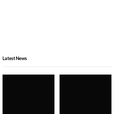
জুলাই গণঅভ্যুত্থান দিবসে দেশজুড়ে র‌্যাবের বিশেষ নিরাপত্তা
PROBASH MELA
3 DAYS AGO
Latest News