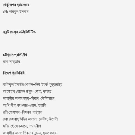
সার্কুলেশন ম্যানেজার
মোঃ শরিফুল ইসলাম
ফ্রন্ট ডেস্ক এক্সিকিউটিভ
চট্টগ্রাম প্রতিনিধি
রানা সাত্তার
বিদেশ প্রতিনিধি
–
,
হাকিকুল
ইসলাম
খোকন
নিউ
ইয়র্ক
যুক্তরাষ্ট্র
,
আনোয়ার
হোসেন
মামুন-
দোহা
কাতার
–
,
জাহাঙ্গীর
আলম
হৃদয়
রিয়াদ
সৌদিআরব
–
,
আখি
সীমা
কাওসার
রোম
ইতালি
–
,
রনি
মোহাম্মদ
লিসবন
পর্তুগাল
–
,
মোঃ
মেসবাহ্
উদ্দিন
আলাল
ভেনিস
ইতালি
মনির হোসেন-মালে, মালদ্বীপ
জাহাঙ্গীর আলম শিকদার-লন্ডন, যুক্তরাজ্য