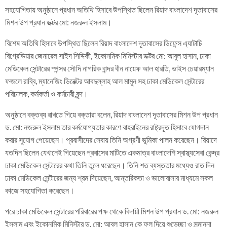
সহযোগিতায় অনুষ্ঠানে প্রধান অতিথি হিসাবে উপস্থিত ছিলেন রিয়াদ বাংলাদেশ দূতাবাসের
মিশন উপ প্রধান ডক্টর মো: নজরুল ইসলাম।
বিশেষ অতিথি হিসাবে উপস্থিত ছিলেন রিয়াদ বাংলাদেশ দূতাবাসের ডিফেন্স এ্যাটাচি
বিগ্রেডিয়ার জেনারেল সাইদ সিদ্দিকী, ইকোনমিক মিনিস্টার ডক্টর মো: আবুল হাসান, ঢাকা
মেডিকেল সেন্টারের স্পন্সর সৌদি নাগরিক বান্দর বীন নায়েফ আল হারতি, ভাইস চেয়ারম্যান
ফজলে রাব্বি, ম্যানেজিং ডিরেক্টর আবদুল্লাহ আল মামুন সহ ঢাকা মেডিকেল সেন্টারের
পরিচালক, কর্মকর্তা ও কর্মচারী বৃন্দ।
অনুষ্ঠানে বক্তব্য রাখতে গিয়ে বক্তারা বলেন, রিয়াদ বাংলাদেশ দূতাবাসের মিশন উপ প্রধান
ড. মো: নজরুল ইসলাম তার কর্মযোগ্যতার কারণে বাহরাইনের রাষ্ট্রদূত হিসাবে যোগদান
করার সুযোগ পেয়েছেন। প্রবাসীদের সেবায় তিনি অগ্রণী ভূমিকা পালন করেছেন। রিয়াদে
যতদিন ছিলেন যেখানেই গিয়েছেন প্রবাসের মাটিতে একমাত্র বাংলাদেশি স্বাস্থ্যসেবা কেন্দ্র
ঢাকা মেডিকেল সেন্টারের কথা তিনি তুলে ধরেছেন। তিনি শত ব্যস্ততার মধ্যেও রাত দিন
ঢাকা মেডিকেল সেন্টারের জন্য শ্রম দিয়েছেন, আন্তরিকতা ও ভালোবাসার মাধ্যমে সকল
কাজে সহযোগিতা করেছেন।
পরে ঢাকা মেডিকেল সেন্টারের পরিবারের পক্ষ থেকে বিদায়ী মিশন উপ প্রধান ড. মো: নজরুল
ইসলাম এবং ইকোনমিক মিনিস্টার ড. মো: আবুল হাসান কে ফুল দিয়ে শুভেচ্ছা ও সন্মাননা