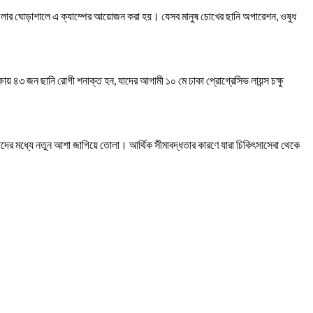
জেলার ঘোড়াশালে এ ক্যাম্পের আয়োজন করা হয়। যেসব মানুষ চোখের ছানি অপারেশন, ওষুধ
ায় ৪৩ জন ছানি রোগী শনাক্ত হন, যাদের আগামী ১০ মে ঢাকা প্রোগ্রেসিভ লায়ন্স চক্ষু
বং তাদের মধ্যে নতুন আশা জাগিয়ে তোলা। আর্থিক সীমাবদ্ধতার কারণে যারা চিকিৎসাসেবা থেকে