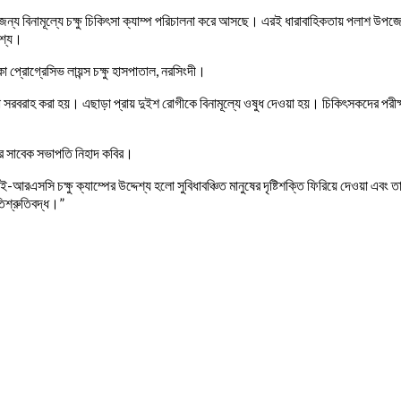
্য বিনামূল্যে চক্ষু চিকিৎসা ক্যাম্প পরিচালনা করে আসছে। এরই ধারাবাহিকতায় পলাশ উপ
েশ্য।
 প্রোগ্রেসিভ লায়ন্স চক্ষু হাসপাতাল, নরসিংদী।
মা সরবরাহ করা হয়। এছাড়া প্রায় দুইশ রোগীকে বিনামূল্যে ওষুধ দেওয়া হয়। চিকিৎসকদের পরীক্ষ
্রিজের সাবেক সভাপতি নিহাদ কবির।
আই-আরএসসি চক্ষু ক্যাম্পের উদ্দেশ্য হলো সুবিধাবঞ্চিত মানুষের দৃষ্টিশক্তি ফিরিয়ে দেওয়া এ
তিশ্রুতিবদ্ধ।”