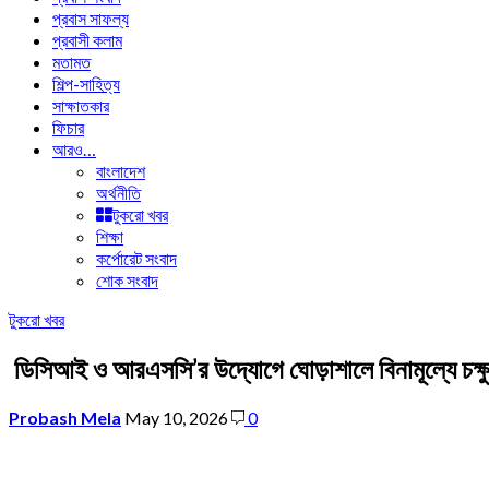
প্রবাস সাফল্য
প্রবাসী কলাম
মতামত
শিল্প-সাহিত্য
সাক্ষাতকার
ফিচার
আরও…
বাংলাদেশ
অর্থনীতি
টুকরো খবর
শিক্ষা
কর্পোরেট সংবাদ
শোক সংবাদ
টুকরো খবর
ডিসিআই ও আরএসসি’র উদ্যোগে ঘোড়াশালে বিনামূল্যে চক্ষু চ
Probash Mela
May 10, 2026
0