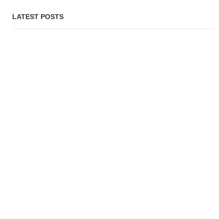
LATEST POSTS
জাতিসংঘ অধিবেশনে অংশ নিতে যুক্তরাষ্ট্রে যাচ্ছেন প্রধানমন্ত্রী
PROBASH MELA
2 DAYS AGO