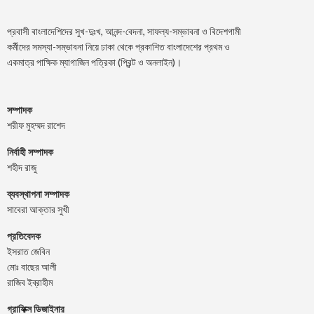
প্রবাসী বাংলাদেশিদের সুখ-দুঃখ, আনন্দ-বেদনা, সাফল্য-সম্ভাবনা ও বিদেশগামী
কর্মীদের সমস্যা-সম্ভাবনা নিয়ে ঢাকা থেকে প্রকাশিত বাংলাদেশের প্রথম ও
একমাত্র পাক্ষিক ম্যাগাজিন পত্রিকা (প্রিন্ট ও অনলাইন)।
সম্পাদক
শরীফ মুহম্মদ রাশেদ
নির্বাহী সম্পাদক
শহীদ রাজু
ব্যবস্থাপনা সম্পাদক
সাবেরা আক্তার সুখী
প্রতিবেদক
ইসরাত জেবিন
মোঃ বাছের আলী
রাজিব ইব্রাহীম
গ্রাফিক্স ডিজাইনার