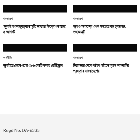
বাংলাদেশ
বাংলাদেশ
‘জুলাই গণঅভ্যুত্থান স্মৃতি জাদুঘর’ উদ্বোধন হচ্ছে
ভুল ও অপতথ্য এখন সবচেয়ে বড় চ্যালেঞ্জ:
৫ আগস্ট
তথ্যমন্ত্রী
অর্থনীতি
বাংলাদেশ
জুলাইয়ে দেশে এলো ২৮৬ কোটি ডলার রেমিট্যান্স
মিয়ানমার থেকে পাইপ লাইনে গ্যাস আমদানির
প্রস্তাব বাংলাদেশের
Regd No. DA-6335