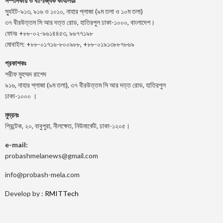
সম্পাদকীয় ও বাণিজ্যিক কার্যালয়ঃ
স্যুইট-৯১৩, ৯১৬ ও ১০১০, নাহার প্লাজা (৯ম তলা ও ১০ম তলা)
৩৭ বীরউত্তম সি আর দত্ত রোড, হাতিরপুল ঢাকা-১০০০, বাংলাদেশ।
ফোনঃ +৮৮-০২-৯৬১৪৪৫৩, ৯৬৭৭১৯৮
মোবাইল: +৮৮-০১৭১৬-৮০০৯৮৮, +৮৮-০১৯১৩৮৮৭৮৬৯
প্রকাশকঃ
শরীফ মুহম্মদ রাশেদ
৯১৬, নাহার প্লাজা (৯ম তলা), ৩৭ বীরউত্তম সি আর দত্ত রোড, হাতিরপুল
ঢাকা-১০০০ ।
মুদ্রনঃ
প্রিন্টেক, ২০, বাবুপুরা, নীলক্ষেত, নিউমার্কেট, ঢাকা-১২০৫।
e-mail:
probashmelanews@gmail.com
info@probash-mela.com
Develop by :
RMITTech