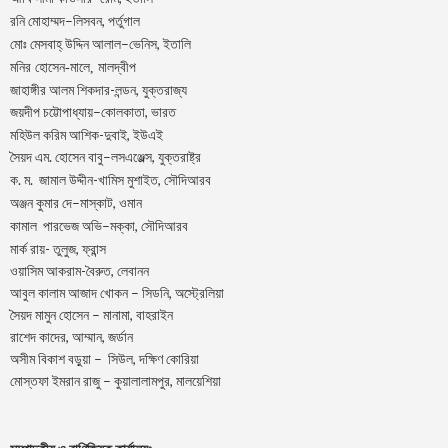
–
,
রনি
মোহাম্মদ
লিসবন
পর্তুগাল
–
,
মোঃ
মেসবাহ্
উদ্দিন
আলাল
ভেনিস
ইতালি
মনির হোসেন-মালে, মালদ্বীপ
জাহাঙ্গীর আলম শিকদার-লন্ডন, যুক্তরাজ্য
–
,
জয়দীপ
চট্টোপাধ্যায়
কোলকাতা
ভারত
মহিউল করিম আশিক-দুবাই, ইউএই
.
–
,
সৈয়দ
এম
হোসেন
বাবু
লসএঞ্জেল্স
যুক্তরাষ্ট্র
.
.
-খামিস মুশাইত,
ক
ম
জামাল
উদ্দীন
সৌদিআরব
–
,
অঞ্জন
কুমার
দে
মাস্কাট
ওমান
–
,
কামাল
পারভেজ
অভি
মক্কা
সৌদিআরব
মার্ক রায়- তুলুজ, ফ্রান্স
ওয়াসিম আকরাম-বৈরুত, লেবানন
আবুল কালাম আজাদ খোকন – সিডনি, অস্ট্রেলিয়া
সৈয়দ মামুন হোসেন – মানামা, বাহরাইন
রাশেদ কাদের, আম্মান, জর্ডান
অসীম বিকাশ বড়ুয়া – সিউল, দক্ষিণ কোরিয়া
মোস্তফা ইমরান রাজু – কুয়ালালামপুর, মালয়েশিয়া