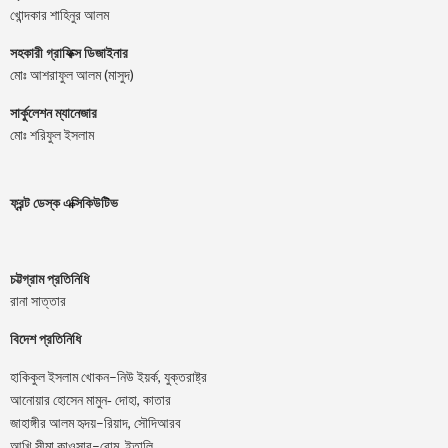
খোন্দকার শাহিনুর আলম
সহকারী গ্রাফিক্স ডিজাইনার
মোঃ আশরাফুল আলম (মাসুদ)
সার্কুলেশন ম্যানেজার
মোঃ শরিফুল ইসলাম
ফ্রন্ট ডেস্ক এক্সিকিউটিভ
চট্টগ্রাম প্রতিনিধি
রানা সাত্তার
বিদেশ প্রতিনিধি
–
,
হাকিকুল
ইসলাম
খোকন
নিউ
ইয়র্ক
যুক্তরাষ্ট্র
,
আনোয়ার
হোসেন
মামুন-
দোহা
কাতার
–
,
জাহাঙ্গীর
আলম
হৃদয়
রিয়াদ
সৌদিআরব
–
,
আখি
সীমা
কাওসার
রোম
ইতালি