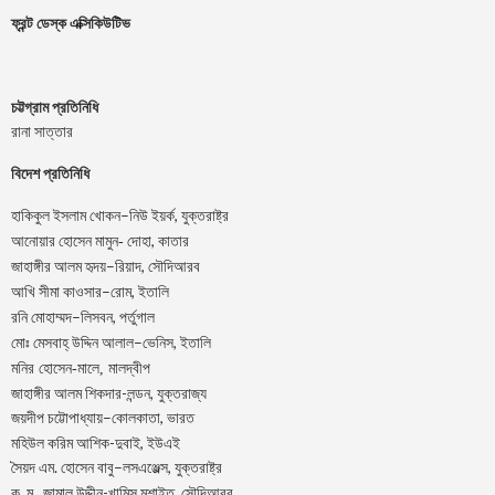
ফ্রন্ট ডেস্ক এক্সিকিউটিভ
চট্টগ্রাম প্রতিনিধি
রানা সাত্তার
বিদেশ প্রতিনিধি
–
,
হাকিকুল
ইসলাম
খোকন
নিউ
ইয়র্ক
যুক্তরাষ্ট্র
,
আনোয়ার
হোসেন
মামুন-
দোহা
কাতার
–
,
জাহাঙ্গীর
আলম
হৃদয়
রিয়াদ
সৌদিআরব
–
,
আখি
সীমা
কাওসার
রোম
ইতালি
–
,
রনি
মোহাম্মদ
লিসবন
পর্তুগাল
–
,
মোঃ
মেসবাহ্
উদ্দিন
আলাল
ভেনিস
ইতালি
মনির হোসেন-মালে, মালদ্বীপ
জাহাঙ্গীর আলম শিকদার-লন্ডন, যুক্তরাজ্য
–
,
জয়দীপ
চট্টোপাধ্যায়
কোলকাতা
ভারত
মহিউল করিম আশিক-দুবাই, ইউএই
.
–
,
সৈয়দ
এম
হোসেন
বাবু
লসএঞ্জেল্স
যুক্তরাষ্ট্র
.
.
-খামিস মুশাইত,
ক
ম
জামাল
উদ্দীন
সৌদিআরব