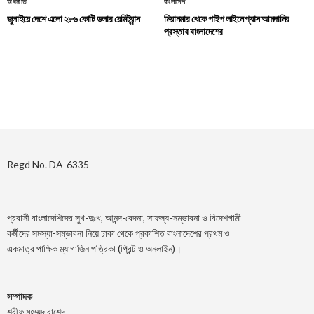
অর্থনীতি
বাংলাদেশ
জুলাইয়ে দেশে এলো ২৮৬ কোটি ডলার রেমিট্যান্স
মিয়ানমার থেকে পাইপ লাইনে গ্যাস আমদানির
প্রস্তাব বাংলাদেশের
Regd No. DA-6335
প্রবাসী বাংলাদেশিদের সুখ-দুঃখ, আনন্দ-বেদনা, সাফল্য-সম্ভাবনা ও বিদেশগামী
কর্মীদের সমস্যা-সম্ভাবনা নিয়ে ঢাকা থেকে প্রকাশিত বাংলাদেশের প্রথম ও
একমাত্র পাক্ষিক ম্যাগাজিন পত্রিকা (প্রিন্ট ও অনলাইন)।
সম্পাদক
শরীফ মুহম্মদ রাশেদ