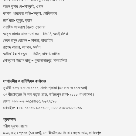
–
,
অঞ্জন
কুমার
দে
মাস্কাট
ওমান
–
,
কামাল
পারভেজ
অভি
মক্কা
সৌদিআরব
মার্ক রায়- তুলুজ, ফ্রান্স
ওয়াসিম আকরাম-বৈরুত, লেবানন
আবুল কালাম আজাদ খোকন – সিডনি, অস্ট্রেলিয়া
সৈয়দ মামুন হোসেন – মানামা, বাহরাইন
রাশেদ কাদের, আম্মান, জর্ডান
অসীম বিকাশ বড়ুয়া – সিউল, দক্ষিণ কোরিয়া
মোস্তফা ইমরান রাজু – কুয়ালালামপুর, মালয়েশিয়া
সম্পাদকীয় ও বাণিজ্যিক কার্যালয়ঃ
স্যুইট-৯১৩, ৯১৬ ও ১০১০, নাহার প্লাজা (৯ম তলা ও ১০ম তলা)
৩৭ বীরউত্তম সি আর দত্ত রোড, হাতিরপুল ঢাকা-১০০০, বাংলাদেশ।
ফোনঃ +৮৮-০২-৯৬১৪৪৫৩, ৯৬৭৭১৯৮
মোবাইল: +৮৮-০১৭১৬-৮০০৯৮৮, +৮৮-০১৯১৩৮৮৭৮৬৯
প্রকাশকঃ
শরীফ মুহম্মদ রাশেদ
৯১৬, নাহার প্লাজা (৯ম তলা), ৩৭ বীরউত্তম সি আর দত্ত রোড, হাতিরপুল