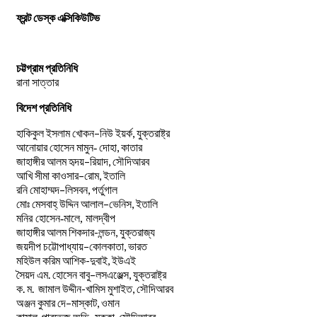
ফ্রন্ট ডেস্ক এক্সিকিউটিভ
চট্টগ্রাম প্রতিনিধি
রানা সাত্তার
বিদেশ প্রতিনিধি
–
,
হাকিকুল
ইসলাম
খোকন
নিউ
ইয়র্ক
যুক্তরাষ্ট্র
,
আনোয়ার
হোসেন
মামুন-
দোহা
কাতার
–
,
জাহাঙ্গীর
আলম
হৃদয়
রিয়াদ
সৌদিআরব
–
,
আখি
সীমা
কাওসার
রোম
ইতালি
–
,
রনি
মোহাম্মদ
লিসবন
পর্তুগাল
–
,
মোঃ
মেসবাহ্
উদ্দিন
আলাল
ভেনিস
ইতালি
মনির হোসেন-মালে, মালদ্বীপ
জাহাঙ্গীর আলম শিকদার-লন্ডন, যুক্তরাজ্য
–
,
জয়দীপ
চট্টোপাধ্যায়
কোলকাতা
ভারত
মহিউল করিম আশিক-দুবাই, ইউএই
.
–
,
সৈয়দ
এম
হোসেন
বাবু
লসএঞ্জেল্স
যুক্তরাষ্ট্র
.
.
-খামিস মুশাইত,
ক
ম
জামাল
উদ্দীন
সৌদিআরব
–
,
অঞ্জন
কুমার
দে
মাস্কাট
ওমান
–
,