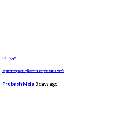
বাংলাদেশ
‘জুলাই গণঅভ্যুত্থান স্মৃতি জাদুঘর’ উদ্বোধন হচ্ছে ৫ আগস্ট
Probash Mela
3 days ago