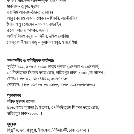
কামাল
পারভেজ
অভি
মক্কা
সৌদিআরব
মার্ক রায়- তুলুজ, ফ্রান্স
ওয়াসিম আকরাম-বৈরুত, লেবানন
আবুল কালাম আজাদ খোকন – সিডনি, অস্ট্রেলিয়া
সৈয়দ মামুন হোসেন – মানামা, বাহরাইন
রাশেদ কাদের, আম্মান, জর্ডান
অসীম বিকাশ বড়ুয়া – সিউল, দক্ষিণ কোরিয়া
মোস্তফা ইমরান রাজু – কুয়ালালামপুর, মালয়েশিয়া
সম্পাদকীয় ও বাণিজ্যিক কার্যালয়ঃ
স্যুইট-৯১৩, ৯১৬ ও ১০১০, নাহার প্লাজা (৯ম তলা ও ১০ম তলা)
৩৭ বীরউত্তম সি আর দত্ত রোড, হাতিরপুল ঢাকা-১০০০, বাংলাদেশ।
ফোনঃ +৮৮-০২-৯৬১৪৪৫৩, ৯৬৭৭১৯৮
মোবাইল: +৮৮-০১৭১৬-৮০০৯৮৮, +৮৮-০১৯১৩৮৮৭৮৬৯
প্রকাশকঃ
শরীফ মুহম্মদ রাশেদ
৯১৬, নাহার প্লাজা (৯ম তলা), ৩৭ বীরউত্তম সি আর দত্ত রোড,
হাতিরপুল ঢাকা-১০০০ ।
মুদ্রনঃ
প্রিন্টেক, ২০, বাবুপুরা, নীলক্ষেত, নিউমার্কেট, ঢাকা-১২০৫।