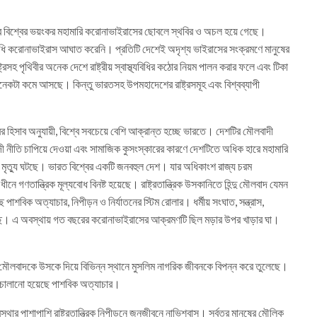
মগ্র বিশ্বের ভয়ংকর মহামারি করোনাভাইরাসের ছোবলে স্থবির ও অচল হয়ে গেছে।
ব্যাধি করোনাভাইরাস আঘাত করেনি। প্রতিটি দেশেই অদৃশ্য ভাইরাসের সংক্রমণে মানুষের
্ট্রসহ পৃথিবীর অনেক দেশে রাষ্ট্রীয় স্বাস্থ্যবিধির কঠোর নিয়ম পালন করার ফলে এবং টিকা
নেকটা কমে আসছে। কিন্তু ভারতসহ উপমহাদেশের রাষ্ট্রসমূহ এবং বিশ্বব্যাপী
িসাব অনুযায়ী, বিশ্বে সবচেয়ে বেশি আক্রান্ত হচ্ছে ভারতে। দেশটির মৌলবাদী
াদী নীতি চাপিয়ে দেওয়া এবং সামাজিক কুসংস্কারের কারণে দেশটিতে অধিক হারে মহামারি
ণ মৃত্যু ঘটছে। ভারত বিশ্বের একটি জনবহুল দেশ। যার অধিকাংশ রাজ্য চরম
 গণতান্ত্রিক মূল্যবোধ বিনষ্ট হয়েছে। রাষ্ট্রতান্ত্রিক উসকানিতে হিন্দু মৌলবাদ যেমন
পাশবিক অত্যাচার, নিপীড়ন ও নির্যাতনের স্টিম রোলার। ধর্মীয় সংঘাত, সন্ত্রাস,
েছে। এ অবস্থায় গত বছরের করোনাভাইরাসের আক্রমণটি ছিল মড়ার উপর খাড়ার ঘা।
িন্দু মৌলবাদকে উসকে দিয়ে বিভিন্ন স্থানে মুসলিম নাগরিক জীবনকে বিপন্ন করে তুলেছে।
 চালানো হয়েছে পাশবিক অত্যাচার।
র পাশাপাশি রাষ্ট্রতান্ত্রিক নিপীড়নে জনজীবনে নাভিশ্বাস। সর্বত্র মানুষের মৌলিক