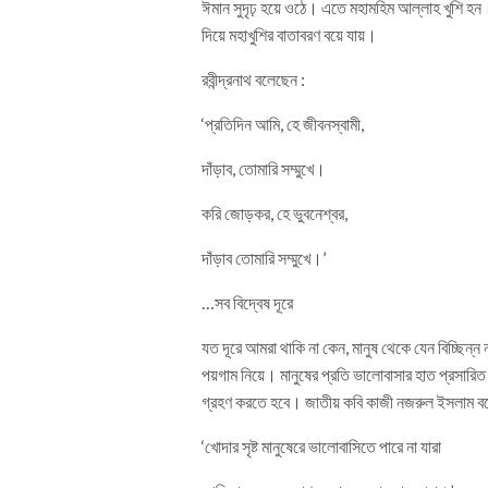
ঈমান সুদৃঢ় হয়ে ওঠে। এতে মহামহিম আল্লাহ খুশি হন। 
দিয়ে মহাখুশির বাতাবরণ বয়ে যায়।
রবীন্দ্রনাথ বলেছেন :
‘প্রতিদিন আমি, হে জীবনস্বামী,
দাঁড়াব, তোমারি সম্মুখে।
করি জোড়কর, হে ভুবনেশ্বর,
দাঁড়াব তোমারি সম্মুখে।’
…সব বিদ্বেষ দূরে
যত দূরে আমরা থাকি না কেন, মানুষ থেকে যেন বিচ্ছিন্
পয়গাম নিয়ে। মানুষের প্রতি ভালোবাসার হাত প্রসারিত
গ্রহণ করতে হবে। জাতীয় কবি কাজী নজরুল ইসলাম ব
‘খোদার সৃষ্ট মানুষেরে ভালোবাসিতে পারে না যারা