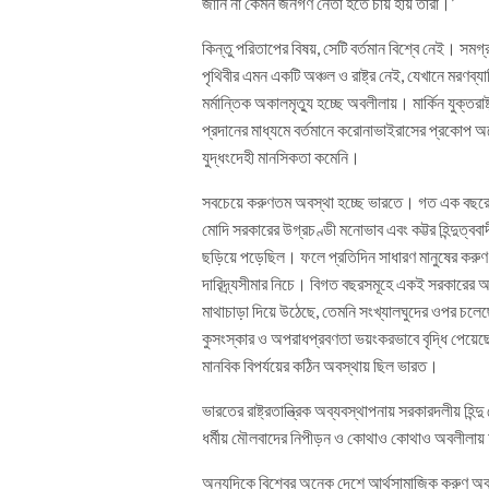
জানি না কেমন জনগণ নেতা হতে চায় হায় তারা।’
কিন্তু পরিতাপের বিষয়, সেটি বর্তমান বিশ্বে নেই। স
পৃথিবীর এমন একটি অঞ্চল ও রাষ্ট্র নেই, যেখানে মরণ
মর্মান্তিক অকালমৃত্যু হচ্ছে অবলীলায়। মার্কিন যুক্তরাষ
প্রদানের মাধ্যমে বর্তমানে করোনাভাইরাসের প্রকোপ অ
যুদ্ধংদেহী মানসিকতা কমেনি।
সবচেয়ে করুণতম অবস্থা হচ্ছে ভারতে। গত এক বছরের হ
মোদি সরকারের উগ্রচণ্ডী মনোভাব এবং কট্টর হিন্দুত্বব
ছড়িয়ে পড়েছিল। ফলে প্রতিদিন সাধারণ মানুষের করু
দারিদ্র্যসীমার নিচে। বিগত বছরসমূহে একই সরকারের অধীনে
মাথাচাড়া দিয়ে উঠেছে, তেমনি সংখ্যালঘুদের ওপর চলেছে 
কুসংস্কার ও অপরাধপ্রবণতা ভয়ংকরভাবে বৃদ্ধি পেয়
মানবিক বিপর্যয়ের কঠিন অবস্থায় ছিল ভারত।
ভারতের রাষ্ট্রতান্ত্রিক অব্যবস্থাপনায় সরকারদলীয় হ
ধর্মীয় মৌলবাদের নিপীড়ন ও কোথাও কোথাও অবলীলায়
অন্যদিকে বিশ্বের অনেক দেশে আর্থসামাজিক করুণ অবস্থা