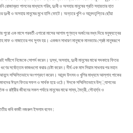
ি রোজাব্রত পালনের মাধ্যমে গরিব, দুঃখী ও অসহায় মানুষের প্রতি সহায়তার হাত
জের দুঃখী ও অসহায় মানুষের মুখে হাসি ফোটে। অন্তরে খুশি ও আনন্দতৃপ্তির ছোঁয়া
্ষায় পুরো এক মাসে পরবর্তী এগারো মাসের আগাম পুণ্যত্ব অর্জনের মধ্য দিয়ে মনুষ্যত্বের
নাহ মাফ ও নাজাতের পথ সুগম হয়। একজন সাধারণ মানুষকে মানবতার শ্রেষ্ঠ মানুষরূপে
ঁরই সমীপে নিজেকে সোপর্দ করেন। দুস্থ, অসহায়, দুঃখী মানুষের মাঝে সদকায়ে ফিতর
ুণের সর্বোত্তম কাজগুলো করার চেষ্টা করেন। দীর্ঘ এক মাস সিয়াম সাধনার পর মহান
র আনন্দে সম্মিলিতভাবে অংশগ্রহণ করেন। আনন্দ উৎসব ও খুশির মাধ্যমে আল্লাহ পাকের
লমানদের ঈদুল ফিতর সফল ও সার্থক হয়ে ওঠে। ঈদকে সম্মিলিতভাবে উদ্্যাপনের
 ও রাষ্ট্রীয় জীবনের সকল পর্যায়ে মানুষের মাঝে সাম্য, মৈত্রী, সৌহার্দ্য ও
জাতীয় কবি কাজী নজরুল ইসলাম বলেন :