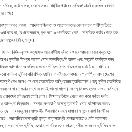
মাজিক, অর্থনৈতিক, রাজনৈতিক ও রাষ্ট্রীয় পর্যায়ের সর্বত্রই মানবীয় অধিকার বিনষ্ট
য় হয়ে ওঠে।
ের অবস্থা আরও করুণ। আর্থসামাজিকতা ও আর্তমানবতার বেদনাদায়ক পরিস্থিতিতে
া যাবে না, যেখানে সন্ত্রাস, নৃশংসতা ও পাশবিকতা নেই। সামাজিক পর্যায় থেকে শুরু
ষ্ট দেশসমূহের নিরীহ মানুষ।
্যাতন, নির্মম-নৃশংস হত্যাযজ্ঞ আর রাষ্ট্রীয় বর্বরতার খবরে আমরা ভারাক্রান্ত হয়ে
ও মুসলিম বিশ্বের অনেক দেশে মানববিধ্বংসী হামলা এবং সন্ত্রাসী কার্যক্রম বন্ধ
তান্ত্রিক আগ্রাসন ও বর্বরতায় করোনাপীড়িত বিশ্ব শঙ্কিত হয়ে উঠেছে। রাশিয়ার
ো কার্যকর ভূমিকা পরিলক্ষিত হয়নি। একইভাবে আমাদের প্রাণপ্রিয় বাংলাদেশের
়নমুখী দেশ হলেও সেখানে রাজনৈতিক অস্থিরতার ক্রান্তিকাল। তবু সুশীল রাজনীতির
ন্নয়নের ধারা চলমান দেখে অবশ্যই ভালো লাগে। কিন্তু তিক্ত হলেও সত্য, বর্তমানে
র লোকদের দৌরাত্ম্যে গোটা দেশ। শিক্ষাপ্রতিষ্ঠান থেকে শুরু করে সর্বত্র দলীয়
 আশঙ্কা বিদ্যমান। সমগ্র দেশব্যাপী অসাধু ব্যবসায়ী, চোর-বাটপারের অবৈধ
ে পড়েছে। দ্রব্যমূল্যের লাগামহীন ঊর্ধ্বগতির ফলে সাধারণ মানুষের নাগরিক জীবন
 বাইরে। সরকারিভাবে সাশ্রয়ী মূল্যে খাদ্যসামগ্রী কেনার ক্ষমতাও নেই অনেকের।
। প্রশাসনিক দুর্নীতি, সন্ত্রাস, পাশবিক হত্যাকাণ্ড, দলীয় লোকদের দুর্নীতির ফলে