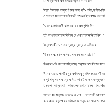
যে শক্তি লভি এল দুনিয়ার প্রথম ঈদের চাঁদ।’
ঈদুল ফিতরের প্রকৃত শিক্ষা হচ্ছে ধনী-গরিব, ফকির-মি
এ প্রসঙ্গে মানবতার কবি কাজী নজরুল ইসলামের গানের চ
‘ও মন রমজানেরই রোজার শেষে এল খুশির ঈদ
তুই আপনাকে আজ বিলিয়ে দে শোন আসমানি তাগিদ।’
‘মানুষেরে দিতে তাহার ন্যায্য প্রাপ্য ও অধিকার
‘ইসলাম এসেছিল দুনিয়ায় যারা কোরবান তার।’
চিরন্তন এই গানের মর্মই হচ্ছে মানুষের তরে নিজের সম্প
ঈদের সময় এ গানটির সুর-ধ্বনি শুধু মুসলিম জনমনেই
দুস্থ মানুষের সাহায্যে এগিয়ে আসাই হলো এর প্রকৃত শ
তাকে উপলব্ধি করা। আমাদের আচার-আচরণ এবং সামাজিক 
আসলে সব মানুষের রক্তের রং এক। এ সত্যটি জানার প
করে একই রক্তধারার সর্বস্তরের মানুষকে সম্মান জানানো।