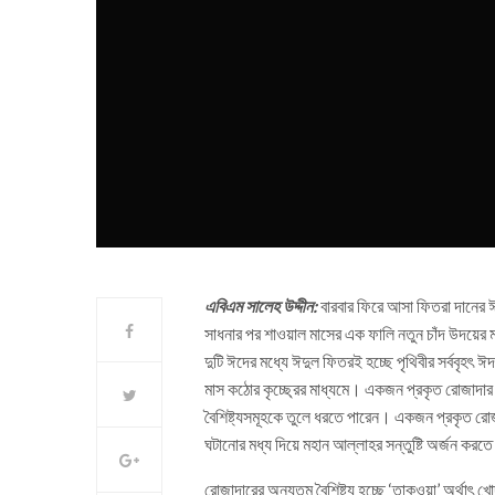
এবিএম সালেহ উদ্দীন:
বারবার ফিরে আসা ফিতরা দানের ঈ
সাধনার পর শাওয়াল মাসের এক ফালি নতুন চাঁদ উদয়ের 
দুটি ঈদের মধ্যে ঈদুল ফিতরই হচ্ছে পৃথিবীর সর্ববৃহৎ ঈ
মাস কঠোর কৃচ্ছ্রের মাধ্যমে। একজন প্রকৃত রোজাদার 
বৈশিষ্ট্যসমূহকে তুলে ধরতে পারেন। একজন প্রকৃত রোজা
ঘটানোর মধ্য দিয়ে মহান আল্লাহর সন্তুষ্টি অর্জন করত
রোজাদারের অন্যতম বৈশিষ্ট্য হচ্ছে ‘তাকওয়া’ অর্থাৎ খ