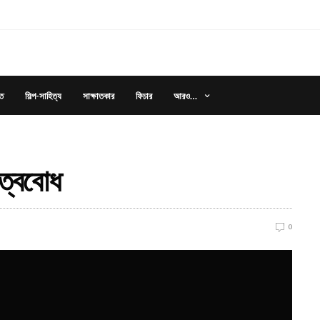
আরও…
ত
শিল্প-সাহিত্য
সাক্ষাতকার
ফিচার
িত্ববোধ
0