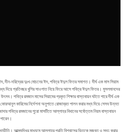
দ, দীন-দরিদ্রের দুঃখ মোচনের ঈদ, পবিত্র ঈদুল ফিতর সমাগত। দীর্ঘ এক মাস সিয়াম
মধ্য দিয়ে প্রতিবছর খুশির সাওগাত নিয়ে ফিরে আসে পবিত্র ঈদুল ফিতর। মুসলমানদের
দ উৎসব। পবিত্র রমজান মাসের সিয়ামের প্রকৃত শিক্ষার বাস্তবায়ন ঘটতে পারে দীর্ঘ এক
কোরআনুল কারিমের নির্দেশনা অনুপাতে রোজাব্রত পালন করার মধ্য দিয়ে সেসব উন্নত
দার পবিত্র রমজানের পুরো মাসটিতে আল্লাহর বিধানের সর্বোত্তম নিয়ম বাস্তবায়ন
ে পারেন।
োদাভীতি। আত্মশুদ্ধির মাধ্যমে আল্লাহর প্রতি বিশ্বাসের ভিতকে মজবুত ও সুদৃঢ় করার