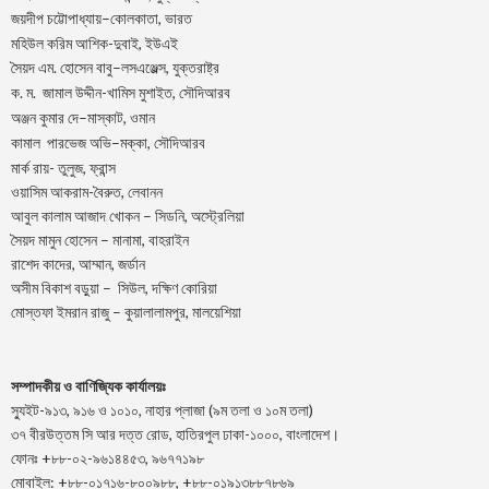
–
,
জয়দীপ
চট্টোপাধ্যায়
কোলকাতা
ভারত
মহিউল করিম আশিক-দুবাই, ইউএই
.
–
,
সৈয়দ
এম
হোসেন
বাবু
লসএঞ্জেল্স
যুক্তরাষ্ট্র
.
.
-খামিস মুশাইত,
ক
ম
জামাল
উদ্দীন
সৌদিআরব
–
,
অঞ্জন
কুমার
দে
মাস্কাট
ওমান
–
,
কামাল
পারভেজ
অভি
মক্কা
সৌদিআরব
মার্ক রায়- তুলুজ, ফ্রান্স
ওয়াসিম আকরাম-বৈরুত, লেবানন
আবুল কালাম আজাদ খোকন – সিডনি, অস্ট্রেলিয়া
সৈয়দ মামুন হোসেন – মানামা, বাহরাইন
রাশেদ কাদের, আম্মান, জর্ডান
অসীম বিকাশ বড়ুয়া – সিউল, দক্ষিণ কোরিয়া
মোস্তফা ইমরান রাজু – কুয়ালালামপুর, মালয়েশিয়া
সম্পাদকীয় ও বাণিজ্যিক কার্যালয়ঃ
স্যুইট-৯১৩, ৯১৬ ও ১০১০, নাহার প্লাজা (৯ম তলা ও ১০ম তলা)
৩৭ বীরউত্তম সি আর দত্ত রোড, হাতিরপুল ঢাকা-১০০০, বাংলাদেশ।
ফোনঃ +৮৮-০২-৯৬১৪৪৫৩, ৯৬৭৭১৯৮
মোবাইল: +৮৮-০১৭১৬-৮০০৯৮৮, +৮৮-০১৯১৩৮৮৭৮৬৯