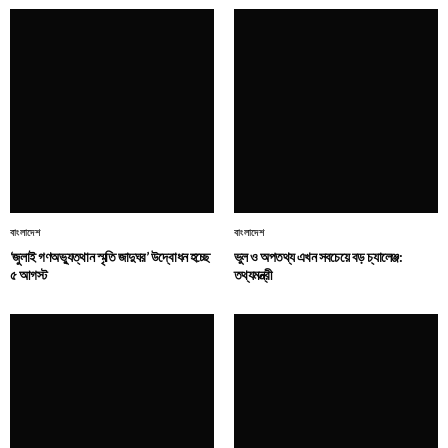
বাংলাদেশ
বাংলাদেশ
‘জুলাই গণঅভ্যুত্থান স্মৃতি জাদুঘর’ উদ্বোধন হচ্ছে
ভুল ও অপতথ্য এখন সবচেয়ে বড় চ্যালেঞ্জ:
৫ আগস্ট
তথ্যমন্ত্রী