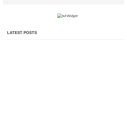
LATEST POSTS
জাতিসংঘ অধিবেশনে অংশ নিতে যুক্তরাষ্ট্রে যাচ্ছেন প্রধানমন্ত্রী
PROBASH MELA
2 DAYS AGO