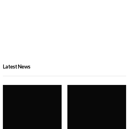
জুলাই গণঅভ্যুত্থান দিবসে দেশজুড়ে র‌্যাবের বিশেষ নিরাপত্তা
PROBASH MELA
3 DAYS AGO
Latest News