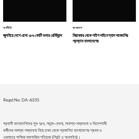
অর্থনীতি
বাংলাদেশ
জুলাইয়ে দেশে এলো ২৮৬ কোটি ডলার রেমিট্যান্স
মিয়ানমার থেকে পাইপ লাইনে গ্যাস আমদানির
প্রস্তাব বাংলাদেশের
Regd No. DA-6335
প্রবাসী বাংলাদেশিদের সুখ-দুঃখ, আনন্দ-বেদনা, সাফল্য-সম্ভাবনা ও বিদেশগামী
কর্মীদের সমস্যা-সম্ভাবনা নিয়ে ঢাকা থেকে প্রকাশিত বাংলাদেশের প্রথম ও
একমাত্র পাক্ষিক ম্যাগাজিন পত্রিকা (প্রিন্ট ও অনলাইন)।