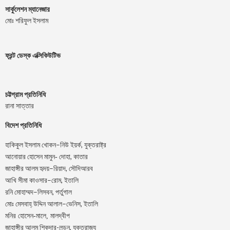
সার্কুলেশন ম্যানেজার
মোঃ শরিফুল ইসলাম
ফ্রন্ট ডেস্ক এক্সিকিউটিভ
চট্টগ্রাম প্রতিনিধি
রানা সাত্তার
বিদেশ প্রতিনিধি
–
,
হাকিকুল
ইসলাম
খোকন
নিউ
ইয়র্ক
যুক্তরাষ্ট্র
,
আনোয়ার
হোসেন
মামুন-
দোহা
কাতার
–
,
জাহাঙ্গীর
আলম
হৃদয়
রিয়াদ
সৌদিআরব
–
,
আখি
সীমা
কাওসার
রোম
ইতালি
–
,
রনি
মোহাম্মদ
লিসবন
পর্তুগাল
–
,
মোঃ
মেসবাহ্
উদ্দিন
আলাল
ভেনিস
ইতালি
মনির হোসেন-মালে, মালদ্বীপ
জাহাঙ্গীর আলম শিকদার-লন্ডন, যুক্তরাজ্য