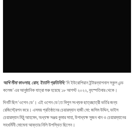
আখি সীমা কাওসার, রোম, ইতালি প্রতিনিধি:
‘দি ইউরোপিয়ান ইন্টারন্যাশনাল স্কুল এন্ড
কলেজ’ এর আনুষ্ঠানিক যাত্রা শুরু হয়েছে ১৮ আগস্ট ২০২২, বৃহস্পতিবার থেকে।
দিনটি ছিল ‘ওপেন ডে’। এই ওপেন ডে’তে বিপুল সংখ্যক ছাত্রছাত্রী ভর্তির জন্য
রেজিস্ট্রেশন করে। এসময় প্রতিষ্ঠানের চেয়ারম্যান হাজী মো: জসিম উদ্দিন, ভাইস
চেয়ারম্যান মিঠু আহমেদ, অধ্যক্ষ সঞ্জয় কুমার সাহা, উপাধ্যক্ষ সুজন খান ও চেয়ারম্যানের
সহধর্মিনী মোমেনা আক্তার নিলি উপস্থিত ছিলেন।