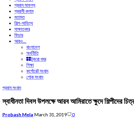
প্রবাস সাফল্য
প্রবাসী কলাম
মতামত
শিল্প-সাহিত্য
সাক্ষাতকার
ফিচার
আরও…
বাংলাদেশ
অর্থনীতি
টুকরো খবর
শিক্ষা
কর্পোরেট সংবাদ
শোক সংবাদ
প্রবাস সংবাদ
স্বাধীনতা দিবস উপলক্ষে আরব আমিরাতে ক্ষুদে শিল্পীদের চিত
Probash Mela
March 31, 2019
0