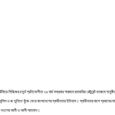
িয়ে সিরিজের চতুর্থ প্রতিযোগীতা ২৯ মার্চ শুক্রবার শারজাহ হুদায়বিয়া রেষ্টুরেন্ট হলরুমে অ
েন্সিল ও রং তুলিতে খুঁজে ফেরে বাংলাদেশের স্বাধীনতার ইতিহাস। স্বাধীনতার মাসে প্রবাসের
জ খান, নওশের আলী ও আলী আহসান।