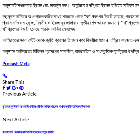
অনুষ্ঠানটি সঞ্চালনায় ছিলেন মো: নাজমুল হক। অনুষ্ঠানে উপস্থিত ছিলেন ইঞ্জিয়ার সহি
বহু ক্ষুদে আঁকিয়ে অংশগ্রহণকারীর মধ্যে শারজাহ থেকে “ক” গ্রুপের বিজয়ী হয়েছে, প্রথম 
প্রথম নাজিব মাহফুজ, দ্বিতীয় ফাইরুজ নুর জাহারা ও তৃতীয় শেখ আরফ রহমান। ” খ” গ্রুপের 
খ” গ্রুপের বিজয়ী হয়েছে, প্রথম ফারিয়া মোহাম্মদ।
আমিরাতের সকল স্টেট থেকে প্রতি গ্রুপের তিনজন করে বিজয়ীরা যাবে ৫ এপ্রিল শারজায় এক্সপ
অনুষ্ঠানে আমিরাতের বিভিন্ন প্রদেশের সামাজিক, রাজনৈতিক ও সাংস্কৃতিক ব্যক্তিরা উপস্থ
Probash Mela
Share This
Previous Article
বৃহত্তর কুমিল্লা আওয়ামী পরিবার সৌদির আছির প্রদেশ শাখার স্বাধীনতা দিবস উদযাপন
Next Article
বাংলাদেশে খ্রিস্টান কমিউনিটি ইউকে’র নতুন কমিটি