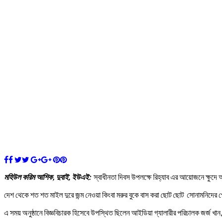
মহিউল করিম আশিক, দুবাই, ইউএই:
স্বাধীনতা দিবস উপলক্ষে রিহ্যাব এর আয়োজনে ক্ষুদে আঁক
দেশ থেকে শত শত মাইল দুরে জন্ম নেওয়া কিংবা মরুর বুকে বাস করা ছোট ছোট সোনামনিদের প
এ সময় অনুষ্ঠানে বিজ্ঞবিচারক হিসেবে উপস্থিত ছিলেন আইডিয়া গ্যালারীর পরিচালক জর্