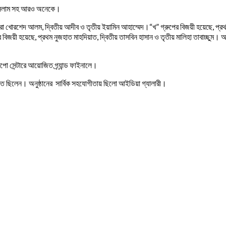
দুল ইসলাম সহ আরও অনেকে।
সারা খোরশেদ আলম, দ্বিতীয় আদীব ও তৃতীয় ইয়ামিন আহাম্মেদ।“খ” গ্রুপের বিজয়ী হয়েছে, প্র
বিজয়ী হয়েছে, প্রথম নুজহাত মাহদিয়াত, দ্বিতীয় তাসবিন হাসান ও তৃতীয় মালিহা তাবাচ্ছু
ো সেন্টারে আয়োজিত গ্র্যান্ড ফাইনালে।
িত ছিলেন। অনুষ্ঠানের সার্বিক সহযোগীতায় ছিলো আইডিয়া গ্যালারী।