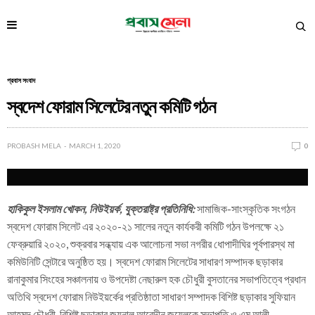
প্রবাস সংবাদ
স্বদেশ ফোরাম সিলেটের নতুন কমিটি গঠন
PROBASH MELA
MARCH 1, 2020
0
হাকিকুল ইসলাম খোকন, নিউইয়র্ক, যুক্তরাষ্ট্র প্রতিনিধি:
সামাজিক-সাংস্কৃতিক সংগঠন
স্বদেশ ফোরাম সিলেট এর ২০২০-২১ সালের নতুন কার্যকরী কমিটি গঠন উপলক্ষে ২১
ফেব্রুয়ারি ২০২০, শুক্রবার সন্ধ্যায় এক আলোচনা সভা নগরীর ধোপাদীঘির পূর্বপারস্থ মা
কমিউনিটি সেন্টারে অনুষ্ঠিত হয়। স্বদেশ ফোরাম সিলেটের সাধারণ সম্পাদক ছড়াকার
রানাকুমার সিংহের সঞ্চালনায় ও উপদেষ্টা নেছারুল হক চৌধুরী বুসতানের সভাপতিত্বে প্রধান
অতিথি স্বদেশ ফোরাম নিউইয়র্কের প্রতিষ্ঠাতা সাধারণ সম্পাদক বিশিষ্ট ছড়াকার সুফিয়ান
আহমদ চৌধুরী, বিশিষ্ট ছড়াকার জয়নাল আবেদীন জুয়েলকে সভাপতি ও এম আলী