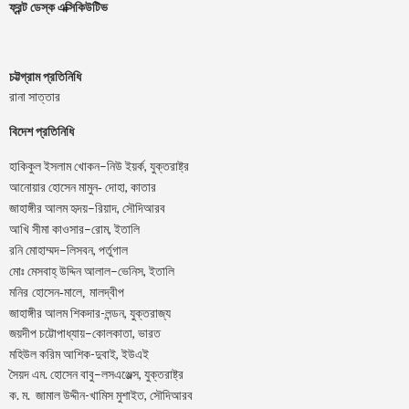
ফ্রন্ট ডেস্ক এক্সিকিউটিভ
চট্টগ্রাম প্রতিনিধি
রানা সাত্তার
বিদেশ প্রতিনিধি
–
,
হাকিকুল
ইসলাম
খোকন
নিউ
ইয়র্ক
যুক্তরাষ্ট্র
,
আনোয়ার
হোসেন
মামুন-
দোহা
কাতার
–
,
জাহাঙ্গীর
আলম
হৃদয়
রিয়াদ
সৌদিআরব
–
,
আখি
সীমা
কাওসার
রোম
ইতালি
–
,
রনি
মোহাম্মদ
লিসবন
পর্তুগাল
–
,
মোঃ
মেসবাহ্
উদ্দিন
আলাল
ভেনিস
ইতালি
মনির হোসেন-মালে, মালদ্বীপ
জাহাঙ্গীর আলম শিকদার-লন্ডন, যুক্তরাজ্য
–
,
জয়দীপ
চট্টোপাধ্যায়
কোলকাতা
ভারত
মহিউল করিম আশিক-দুবাই, ইউএই
.
–
,
সৈয়দ
এম
হোসেন
বাবু
লসএঞ্জেল্স
যুক্তরাষ্ট্র
.
.
-খামিস মুশাইত,
ক
ম
জামাল
উদ্দীন
সৌদিআরব