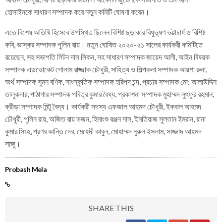
হোসাইনকে সাধারণ সম্পাদক করে নতুন কমিটি ঘোষণা করেন।
এতে বিশেষ অতিথি হিসেবে উপস্থিত ছিলেন বিশিষ্ট ছড়াকার বিধুভূষণ ভট্টাচার্য ও বিশিষ্ট
কবি, ভাস্কর সম্পাদক পুলিন রায়। নতুন ঘোষিত ২০২০-২১ সালের কার্যকরী কমিটিতে
রয়েছেন, সহ সভাপতি লিটন দাস লিকন, সহ সাধারণ সম্পাদক জায়েদ আলী, আইন বিষয়ক
সম্পাদক এডভোকেট গোলাম রাজ্জাক চৌধুরী, সাহিত্য ও শিল্পকলা সম্পাদক আয়শা রুনা,
অর্থ সম্পাদক সুমন বণিক, সাংস্কৃতিক সম্পাদক হরিপদ চন্দ, প্রচার সম্পাদক মো: আলাউদ্দিন
তালুকদার, পাঠাগার সম্পাদক পবিত্র কুমার বৈধ্য, প্রকাশনা সম্পাদক মুহাম্মদ লুৎফুর রহমান,
ক্রীড়া সম্পাদক মিন্টু বৈদ্য। কার্যকরী সদস্য এফজাল আহমদ চৌধুরী, ইকবাল আহমদ
চৌধুরী, পুলিন রায়, অজিত রায় ভজন, হিমাংশু রঞ্জন দাস, ইমতিয়াজ সুলতান ইমরান, রানা
কুমার সিংহ, প্রণব কান্তি দেব, মেহেদী কাবুল, মোহাম্মদ নুরুল ইসলাম, সাজ্জাদ আহমদ
সাজু।
Probash Mela
SHARE THIS