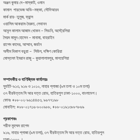
–
,
অঞ্জন
কুমার
দে
মাস্কাট
ওমান
–
,
কামাল
পারভেজ
অভি
মক্কা
সৌদিআরব
মার্ক রায়- তুলুজ, ফ্রান্স
ওয়াসিম আকরাম-বৈরুত, লেবানন
আবুল কালাম আজাদ খোকন – সিডনি, অস্ট্রেলিয়া
সৈয়দ মামুন হোসেন – মানামা, বাহরাইন
রাশেদ কাদের, আম্মান, জর্ডান
অসীম বিকাশ বড়ুয়া – সিউল, দক্ষিণ কোরিয়া
মোস্তফা ইমরান রাজু – কুয়ালালামপুর, মালয়েশিয়া
সম্পাদকীয় ও বাণিজ্যিক কার্যালয়ঃ
স্যুইট-৯১৩, ৯১৬ ও ১০১০, নাহার প্লাজা (৯ম তলা ও ১০ম তলা)
৩৭ বীরউত্তম সি আর দত্ত রোড, হাতিরপুল ঢাকা-১০০০, বাংলাদেশ।
ফোনঃ +৮৮-০২-৯৬১৪৪৫৩, ৯৬৭৭১৯৮
মোবাইল: +৮৮-০১৭১৬-৮০০৯৮৮, +৮৮-০১৯১৩৮৮৭৮৬৯
প্রকাশকঃ
শরীফ মুহম্মদ রাশেদ
৯১৬, নাহার প্লাজা (৯ম তলা), ৩৭ বীরউত্তম সি আর দত্ত রোড, হাতিরপুল
ঢাকা-১০০০ ।