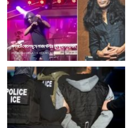
কনসার্টে বোতল ছুড়ে মারার ঘটনায় মুখ খুললেন হাসান
PROBASH MELA
8 HOURS AGO