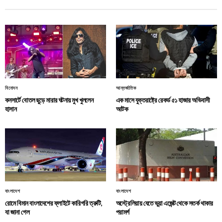
বিনোদন
আন্তর্জাতিক
কনসার্টে বোতল ছুড়ে মারার ঘটনায় মুখ খুললেন
এক মাসে যুক্তরাষ্ট্রে রেকর্ড ৫১ হাজার অভিবাসী
হাসান
আটক
বাংলাদেশ
বাংলাদেশ
রোমে বিমান বাংলাদেশের ফ্লাইটে কারিগরি ত্রুটি,
অস্ট্রেলিয়ায় যেতে ভুয়া এজেন্ট থেকে সতর্ক থাকার
যা জানা গেল
পরামর্শ